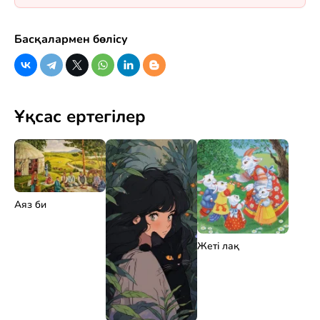
Басқалармен бөлісу
Ұқсас ертегілер
Аяз би
Жеті лақ