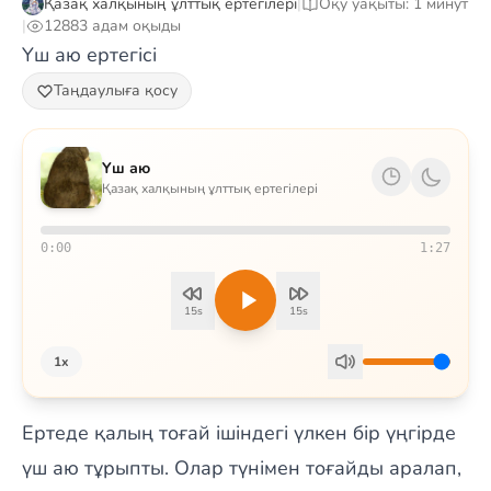
Қазақ халқының ұлттық ертегілері
|
Оқу уақыты: 1 минут
|
12883 адам оқыды
Үш аю ертегісі
Таңдаулыға қосу
Үш аю
Қазақ халқының ұлттық ертегілері
0:00
1:27
15s
15s
1x
Ертеде қалың тоғай ішіндегі үлкен бір үңгірде
үш аю тұрыпты. Олар түнімен тоғайды аралап,