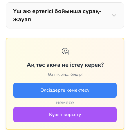
Үш аю ертегісі бойынша сұрақ-
жауап
🤔
Ақ төс аюға не істеу керек?
Өз пікіріңді білдір!
Әлсіздерге көмектесу
немесе
Күшін көрсету