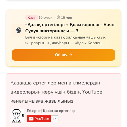
Қиын
10 сұрақ · ⏱ 15 мин
«Қазақ ертегілері + Қозы көрпеш - Баян
🧠
Сұлу» викторинасы — 3
Бұл викторина қазақ халқының ғашықтық
жырларының жауһары — «Қозы Көрпеш –
Баян Сұлу» дастанына арналған. Сұрақтар
жырдың тарихын, негізгі кейіпкерлерін (Қозы,
Ойнау →
Баян, Қодар, Қарабай, Сарыбай), оқиғаның
дамуын және тарихи мұрасын қамтиды.
Сонымен қатар Самұрық құсы мен «Жеті
қарақшы» ертегісі де қосылған. 10 сұрақ, бір
Қазақша ертегілер мен әңгімелердің
таңдауды және рас/жалған форматтарында.
видеоларын көру үшін біздің YouTube
каналымызға жазылыңыз