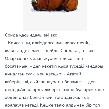
Сонда қасындағы екі аю:
- Қойсаңшы, әлсіздерге күш көрсеткенің
жақсы әдет емес, - дейді. Сонда ақ төс аю:
Олар мені сыйлап жүремін десе ғана
босатамын, – деп кекетіп қыса түседі.Жандары
қиналған түлкі мен қасқыр; - Ағатай
жіберіңізші, сыйлап жүретін боламыз, – деп
өтінеді.Аю оларды жіберіп, өзінің бұл әрекетіне
әбден риза болған күйі тоғайды жалғыз
аралауға кетеді. Кешке таяю алдынан бір топ