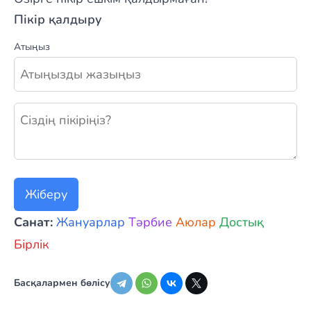
Пікір қалдыру
Атыңыз
Жаңа пікір қалдыру
Жіберу
Санат:
Жануарлар
Тәрбие
Аюлар
Достық
Бірлік
Басқалармен бөлісу