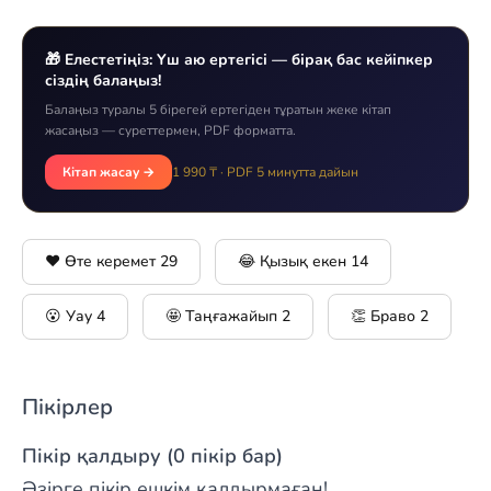
🎁 Елестетіңіз: Үш аю ертегісі — бірақ бас кейіпкер
сіздің балаңыз!
Балаңыз туралы 5 бірегей ертегіден тұратын жеке кітап
жасаңыз — суреттермен, PDF форматта.
Кітап жасау →
1 990 ₸ · PDF 5 минутта дайын
❤️ Өте керемет
29
😂 Қызық екен
14
😮 Уау
4
🤩 Таңғажайып
2
👏 Браво
2
Пікірлер
Пікір қалдыру (0 пікір бар)
Әзірге пікір ешкім қалдырмаған!