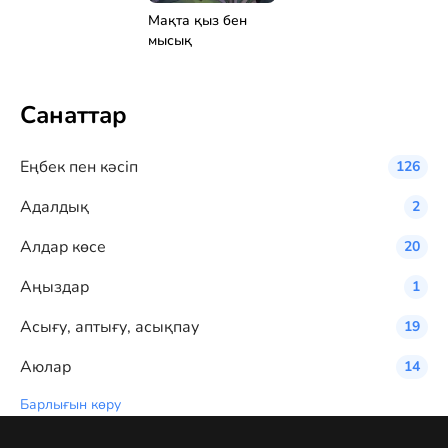
Мақта қыз бен
мысық
Санаттар
Eңбек пен кәсіп
126
Адалдық
2
Алдар көсе
20
Аңыздар
1
Асығу, аптығу, асықпау
19
Аюлар
14
Барлығын көру