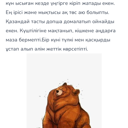
күн ысыған кезде үңгірге кіріп жатады екен.
Ең ірісі және мықтысы ақ төс аю болыпты.
Қазандай тасты допша домалатып ойнайды
екен. Күштілігіне мақтанып, кішкене аңдарға
маза бермепті.Бір күні түлкі мен қасқырды
ұстап алып әлім жеттік көрсетіпті.