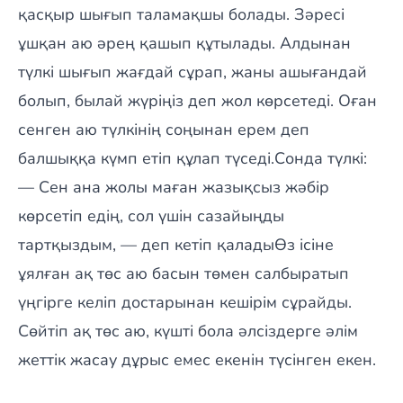
қасқыр шығып таламақшы болады. Зәресі
ұшқан аю әрең қашып құтылады. Алдынан
түлкі шығып жағдай сұрап, жаны ашығандай
болып, былай жүріңіз деп жол көрсетеді. Оған
сенген аю түлкінің соңынан ерем деп
балшыққа күмп етіп құлап түседі.Сонда түлкі:
— Сен ана жолы маған жазықсыз жәбір
көрсетіп едің, сол үшін сазайыңды
тартқыздым, — деп кетіп қаладыӨз ісіне
ұялған ақ төс аю басын төмен салбыратып
үңгірге келіп достарынан кешірім сұрайды.
Сөйтіп ақ төс аю, күшті бола әлсіздерге әлім
жеттік жасау дұрыс емес екенін түсінген екен.