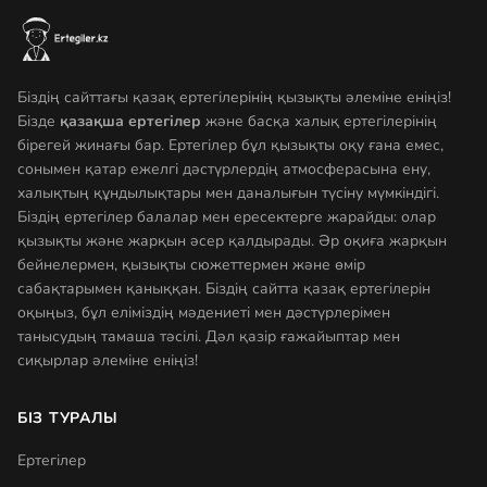
Біздің сайттағы қазақ ертегілерінің қызықты әлеміне еніңіз!
Бізде
қазақша ертегілер
және басқа халық ертегілерінің
бірегей жинағы бар. Ертегілер бұл қызықты оқу ғана емес,
сонымен қатар ежелгі дәстүрлердің атмосферасына ену,
халықтың құндылықтары мен даналығын түсіну мүмкіндігі.
Біздің ертегілер балалар мен ересектерге жарайды: олар
қызықты және жарқын әсер қалдырады. Әр оқиға жарқын
бейнелермен, қызықты сюжеттермен және өмір
сабақтарымен қаныққан. Біздің сайтта қазақ ертегілерін
оқыңыз, бұл еліміздің мәдениеті мен дәстүрлерімен
танысудың тамаша тәсілі. Дәл қазір ғажайыптар мен
сиқырлар әлеміне еніңіз!
БІЗ ТУРАЛЫ
Ертегілер