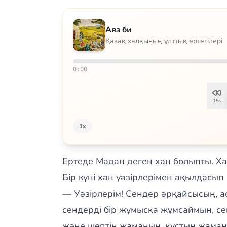
Аяз би
Қазақ халқының ұлттық ертегілері
0:00
15s
1x
Ертеде Мадан деген хан болыпты. Хан
Бір күні хан уәзірлерімен ақылдасып
— Уәзірлерім! Сендер әрқайсысың, а
сендерді бір жұмысқа жұмсаймын, с
және шөптің жаманын, құстың жаманы