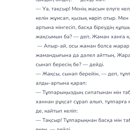
— Уа, тақсыр! Менің жасым елуге кел
келін жұмсап, қызық көріп отыр. Мен 
артына мінгесіп, басқа біреудің құл
жақсымын ба? — деп, Жаман ханға қ
— Апыр-ай, осы жаман болса жарар ед
жамандығына да дәлел айттың. Жарай
сынап бересің бе? — дейді.
— Жақсы, сынап берейін, — деп, тұл
алды-артына қарап:
— Тұлпарыңыздың сипатынан мін таба
ханнан рұқсат сұрап алып, тұлпарға м
де, кайтып келіп:
— Тақсыр! Тұлпарыңнан басқа мін та
екен, — дейді.