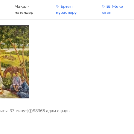
Мақал-
✨ Ертегі
✨ 📖 Жеке
у
мәтелдер
құрастыру
кітап
ыты: 37 минут
|
98366 адам оқыды