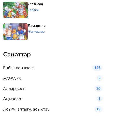
Жеті лақ
Тәрбие
Бауырсақ
Жануарлар
Санаттар
Eңбек пен кәсіп
126
Адалдық
2
Алдар көсе
20
Аңыздар
1
Асығу, аптығу, асықпау
19