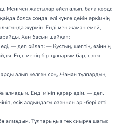
ді. Менімен жастылар әйел алып, бала көрді;
қайда болса сонда, әлі күнге дейін әркімнің
шылығында жүрмін. Енді мен жаман емей,
арайды. Хан басын шайқап:
і, — деп ойлап: — Құстың, шөптің, өзіңнің
ды. Енді менің бір тұлпарым бар, соны
парды алып келген соң, Жаман тұлпардың
 алмадым. Енді мініп қарар едім, — деп,
ініп, есік алдындағы өзеннен әрі-бері өтті
ба алмадым. Тұлпарыңыз тек сиырға шатыс