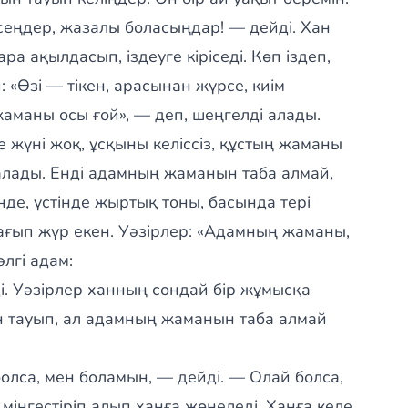
сеңдер, жазалы боласыңдар! — дейді. Хан
ра ақылдасып, іздеуге кіріседі. Көп іздеп,
: «Өзі — тікен, арасынан жүрсе, киім
аманы осы ғой», — деп, шеңгелді алады.
е жүні жоқ, ұсқыны келіссіз, құстың жаманы
алады. Енді адамның жаманын таба алмай,
нде, үстінде жыртық тоны, басында тері
бағып жүр екен. Уәзірлер: «Адамның жаманы,
әлгі адам:
і. Уәзірлер ханның сондай бір жұмысқа
н тауып, ал адамның жаманын таба алмай
олса, мен боламын, — дейді. — Олай болса,
інгестіріп алып ханға жөнеледі. Ханға келе