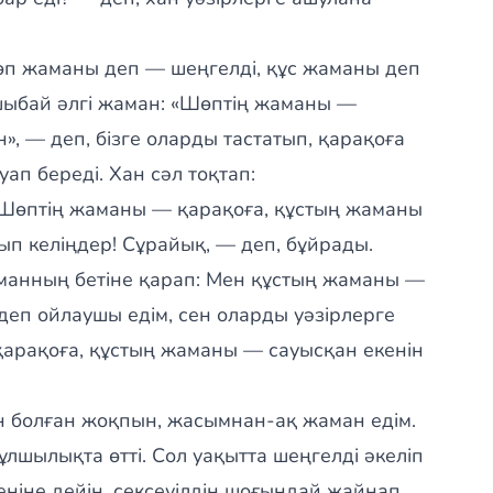
өп жаманы деп — шеңгелді, құс жаманы деп
шыбай әлгі жаман: «Шөптің жаманы —
, — деп, бізге оларды тастатып, қарақоға
п береді. Хан сәл тоқтап:
? Шөптің жаманы — қарақоға, құстың жаманы
ып келіңдер! Сұрайық, — деп, бұйрады.
манның бетіне қарап: Мен құстың жаманы —
еп ойлаушы едім, сен оларды уәзірлерге
қарақоға, құстың жаманы — сауысқан екенін
н болған жоқпын, жасымнан-ақ жаман едім.
 құлшылықта өтті. Сол уақытта шеңгелді әкеліп
еңіне дейін, сексеуілдің шоғындай жайнап