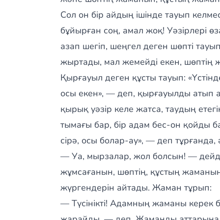
Сол он бір айдың ішінде тауып келме
бұйырған соң, амал жоқ! Уәзірлері өза
азап шегіп, шеңгел деген шөпті тауып
жыртады, мал жемейді екен, шөптің ж
Қырғауыл деген құсты тауып: «Үстінд
осы екен», — деп, қырғауылды атып 
қырық уәзір келе жатса, таудың етегі
тымағы бар, бір адам бес-он қойды 
сірә, осы болар-ау», — деп тұрғанда, 
— Уа, мырзалар, жол болсын! — дейд
жұмсағанын, шөптің, құстың жаманы
жүргендерін айтады. Жаман тұрып:
— Түсінікті! Адамның жаманы керек б
жарайды, — деп, Жаманды аттарына м