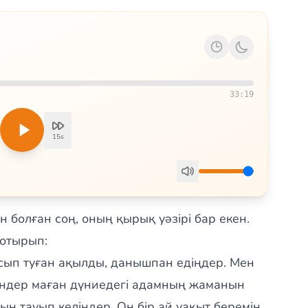
33:19
15s
 болған соң, оның қырық уәзірі бар екен.
 отырып:
сып туған ақылды, данышпан едіңдер. Мен
ендер маған дүниедегі адамның жаманын
н тауып келіңдер. Он бір ай уақыт беремін.