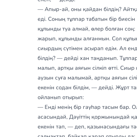
— Апыр-ай, оны қайдан білдің? Айтқ
еді. Соның тұлпар табатын бір биесін
құлынды туа алмай, өлер болған соң: 
жарып, құлынды алғанмын. Сол құлын
сиырдың сүтімен асырап едім. Ал ен
білдің? — дейді хан таңданып. Тұлпар
малып, артқы аяғын сілкіп өтті. Сиыр
аузын суға малымай, артқы аяғын сіл
екенін содан білдім, — дейді. Жұрт та
ойланып отырып:
— Енді менің бір гауһар тасым бар. 
асасындай, Дәуіттің қоржынындай қа
екенін тап, — деп, қазынасындағы т
салмақтап, байқап қарап отырды да: