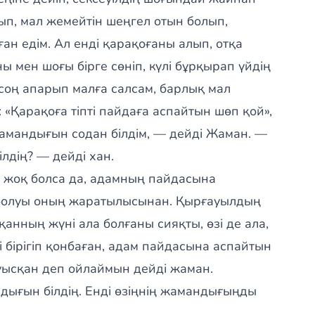
ып, мал жемейтін шеңгел отын болып,
ған едім. Ал енді қарақоғаны алып, отқа
ы мен шоғы бірге сөніп, күлі бұрқырап үйдің
н соң апарып малға салсам, барлық мал
 «Қарақоға тіпті пайдаға аспайтын шөп қой»,
амандығын содан білдім, — дейді Жаман. —
лдің? — дейді хан.
 жоқ болса да, адамның пайдасына
з болуы оның жаратылысынан. Қырғауылдың
анның жүні ала болғаны сияқты, өзі де ала,
кеуі бірігіп қонбаған, адам пайдасына аспайтын
уысқан деп ойлаймын дейді жаман.
ығын білдің. Енді өзіңнің жамандығыңды