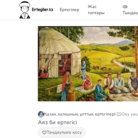
Жас
Ертегілер
топтары
Тыңда
Қазақ халқының ұлттық ертегілері
|
Оқу уақ
Аяз би ертегісі
Таңдаулыға қосу