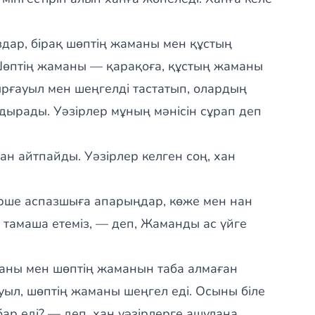
ар, бірақ шөптің жаманы мен құстың
Шөптің жаманы — қарақоға, құстың жаманы
ырғауыл мен шеңгелді тастатып, олардың
ырады. Уәзірлер мұның мәнісін сұрап деп
 айтпайды. Уәзірлер келген соң, хан
рше аспазшыға апарыңдар, көже мен нан
, тамаша етеміз, — деп, Жаманды ас үйге
маны мен шөптің жаманын таба алмаған
ыл, шөптің жаманы шеңгел еді. Осыны біле
бар еді? — деп, хан уәзірлерге ашулана