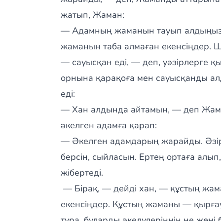
жатып, Жаман:
— Адамның жаманын тауып алдыңызд
жаманын таба алмаған екенсіңдер. 
— сауысқан еді, — деп, уәзірлерге қ
орнына қарақоға мен сауысқанды алд
еді:
— Хан алдында айтамын, — деп Жаман
әкелген адамға қарап:
— Әкелген адамдарың жарайды. Әзі
берсін, сыйласын. Ертең ортаға алып
жібертеді.
— Бірақ, — дейді хан, — құстың жа
екенсіңдер. Құстың жаманы — қырғау
тұра, бұларды әкелулеріңнің не жөні 