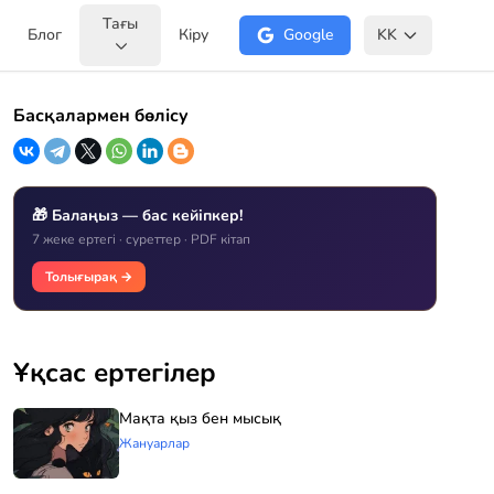
Тағы
Блог
Кіру
Google
KK
Басқалармен бөлісу
🎁 Балаңыз — бас кейіпкер!
7 жеке ертегі · суреттер · PDF кітап
Толығырақ →
Ұқсас ертегілер
Мақта қыз бен мысық
Жануарлар