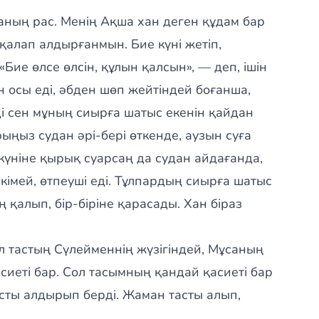
аның рас. Менің Ақша хан деген құдам бар
 қалап алдырғанмын. Бие күні жетіп,
«Бие өлсе өлсін, құлын қалсын», — деп, ішін
 осы еді, әбден шөп жейтіндей боғанша,
ді сен мұның сиырға шатыс екенін қайдан
ыңыз судан әрі-бері өткенде, аузын суға
 күніне қырық суарсаң да судан айдағанда,
ікімей, өтпеуші еді. Тұлпардың сиырға шатыс
ң қалып, бір-біріне қарасады. Хан біраз
Ол тастың Сүлейменнің жүзігіндей, Мұсаның
сиеті бар. Сол тасымның қандай қасиеті бар
асты алдырып берді. Жаман тасты алып,