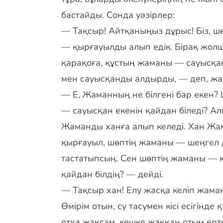
бастайды. Сонда уәзірлер:
— Тақсыр! Айтқаныңыз дұрыс! Біз, ш
— қырғауылды алып едік. Бірақ жол
қарақоға, құстың жаманы — сауысқан»
мен сауысқанды алдырды, — деп, жауа
— Е, Жаманның не білгені бар екен
— сауысқан екенін қайдан біледі? Ал
Жаманды ханға алып келеді. Хан Жа
қырғауыл, шөптің жаманы — шеңгел д
тастатыпсың. Сен шөптің жаманы — 
қайдан білдің? — дейді.
— Тақсыр хан! Елу жасқа келіп жама
Өмірім отын, су тасумен кісі есігінде
отқа жақсам, кешке жаққан отым ерт