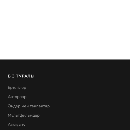
БІЗ ТУРАЛЫ
Ертегілер
Авторлар
Әндер мен тақпақтар
Мультфильмдер
Асық ату