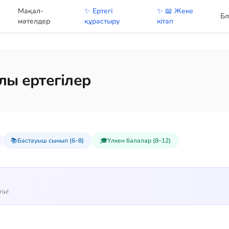
Мақал-
✨ Ертегі
✨ 📖 Жеке
Бл
мәтелдер
құрастыру
кітап
лы ертегілер
📚
Бастауыш сынып (6–8)
🎓
Үлкен балалар (8–12)
ін!