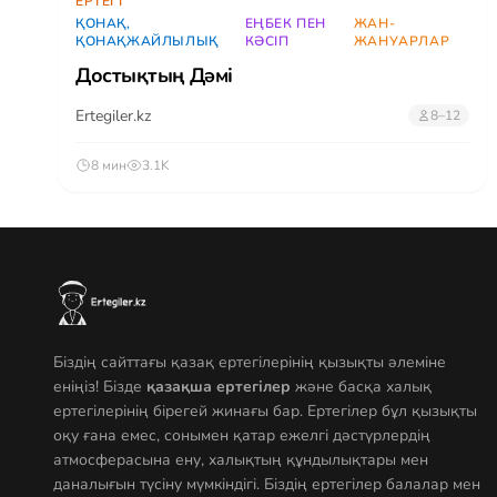
ЕРТЕГІ
ҚОНАҚ,
EҢБЕК ПЕН
ЖАН-
ҚОНАҚЖАЙЛЫЛЫҚ
КӘСІП
ЖАНУАРЛАР
Достықтың Дәмі
Ertegiler.kz
8–12
8 мин
3.1K
Біздің сайттағы қазақ ертегілерінің қызықты әлеміне
еніңіз! Бізде
қазақша ертегілер
және басқа халық
ертегілерінің бірегей жинағы бар. Ертегілер бұл қызықты
оқу ғана емес, сонымен қатар ежелгі дәстүрлердің
атмосферасына ену, халықтың құндылықтары мен
даналығын түсіну мүмкіндігі. Біздің ертегілер балалар мен