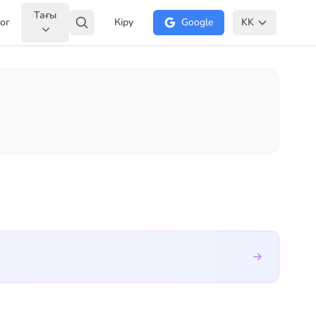
Тағы
ог
Кіру
Google
KK