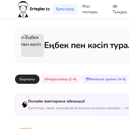
Жас
Ертегілер
топтары
Тыңдау
Eңбек пен кәсіп тура
Барлығы
👶
Нәрестелер (2–4)
🧒
Мектепке дейінгі (4–6)
Онлайн викторина ойнаңыз!
🧠
Ертегілер, тарих, жануарлар бойынша қызықты квиздер — тег