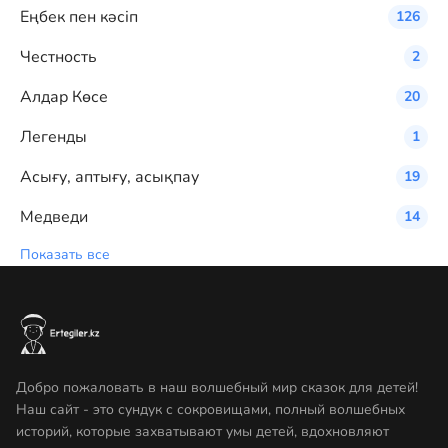
Eңбек пен кәсіп
126
Честность
2
Алдар Көсе
20
Легенды
1
Асығу, аптығу, асықпау
19
Медведи
14
Показать все
Добро пожаловать в наш волшебный мир сказок для детей!
Наш сайт - это сундук с сокровищами, полный волшебных
историй, которые захватывают умы детей, вдохновляют