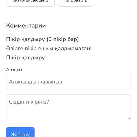
🤩 Потрясающе
2
👏 Браво
2
Комментарии
Пікір қалдыру (0 пікір бар)
Әзірге пікір ешкім қалдырмаған!
Пікір қалдыру
Атыңыз
Жаңа пікір қалдыру
Жіберу