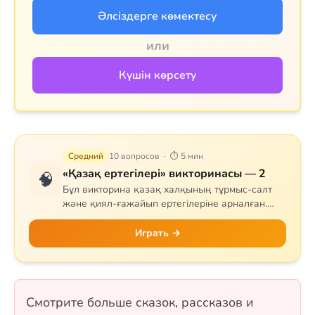
Әлсіздерге көмектесу
или
Күшін көрсету
Средний
10 вопросов · ⏱ 5 мин
«Қазақ ертегілері» викторинасы — 2
🧠
Бұл викторина қазақ халқының тұрмыс-салт
және қиял-ғажайып ертегілеріне арналған.
Сұрақтар тапқыр Тазша Бала, дана Аяз би,
шешен Жиренше, «Алтын сақа», «Күн
Играть →
астындағы Күнікей қыз» және «Ақ ниет пен
Қара ниет» ертегілерін қамтиды. 10 сұрақ, бір
таңдауды форматында.
Смотрите больше сказок, рассказов и