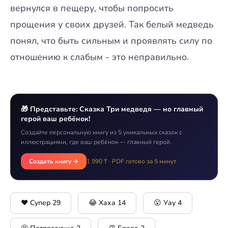
вернулся в пещеру, чтобы попросить
прощения у своих друзей. Так белый медведь
понял, что быть сильным и проявлять силу по
отношению к слабым - это неправильно.
🎁 Представьте: Сказка Три медведя — но главный
герой ваш ребёнок!
Создайте персональную книгу из 5 уникальных сказок с
иллюстрациями, где ваш ребёнок — главный герой.
Создать книгу →
1 990 ₸ · PDF готово за 5 минут
❤️ Супер
29
😂 Хаха
14
😮 Уау
4