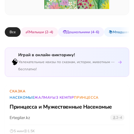
Все
👶
Малыши (2–4)
🧒
Дошкольники (4–6)
📚
Младшая шк
Играй в онлайн-викторину!
🧠
Увлекательные квизы по сказкам, истории, животным —
бесплатно!
СКАЗКА
НАСЕКОМЫЕ
ЖАЛМАУЫЗ КЕМПІР
ПРИНЦЕССА
Принцесса и Мужественные Насекомые
Ertegiler.kz
2–4
5 мин
1.5K