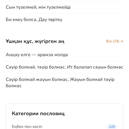
Сын түзелмей, мін түзелмейді
Би екеу болса, Дау төртеу
Ұшқан құс, жүгірген аң
Все (74) →
Аңқау елге — арамза молда
Сәуір болмай, тәуір болмас, Ит балалап сауын болмас
Сәуір болмай жауын болмас, Жауын болмай тәуір
болмас
Категории пословиц
Eңбек пен кәсіп
125