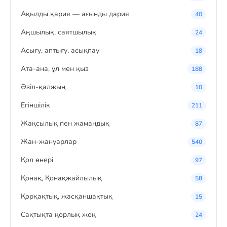
Ақылды қария — ағынды дария
40
Аңшылық, саятшылық
24
Асығу, аптығу, асықпау
18
Ата-ана, ұл мен қыз
188
Әзіл-қалжың
10
Егіншілік
211
Жақсылық пен жамандық
87
Жан-жануарлар
540
Қол өнері
97
Қонақ, Қонақжайлылық
58
Қорқақтық, жасқаншақтық
15
Сақтықта қорлық жоқ
24