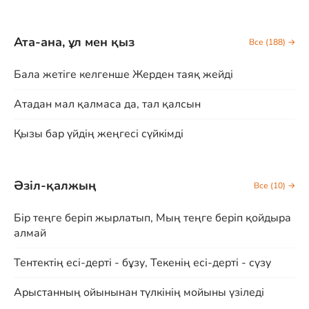
Ата-ана, ұл мен қыз
Все (188) →
Бала жетіге келгенше Жерден таяқ жейді
Атадан мал қалмаса да, тал қалсын
Қызы бар үйдің жеңгесі сүйкімді
Әзіл-қалжың
Все (10) →
Бір теңге беріп жырлатып, Мың теңге беріп қойдыра
алмай
Тентектің есі-дерті - бұзу, Текенің есі-дерті - сүзу
Арыстанның ойынынан түлкінің мойыны үзіледі