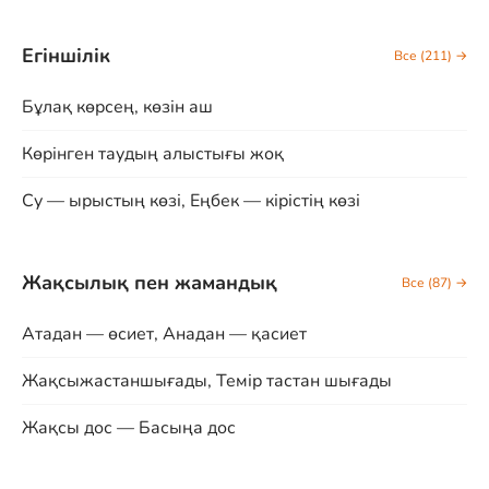
Егіншілік
Все (211) →
Бұлақ көрсең, көзін аш
Көрінген таудың алыстығы жоқ
Су — ырыстың көзі, Еңбек — кірістің көзі
Жақсылық пен жамандық
Все (87) →
Атадан — өсиет, Анадан — қасиет
Жақсыжастаншығады, Темір тастан шығады
Жақсы дос — Басыңа дос