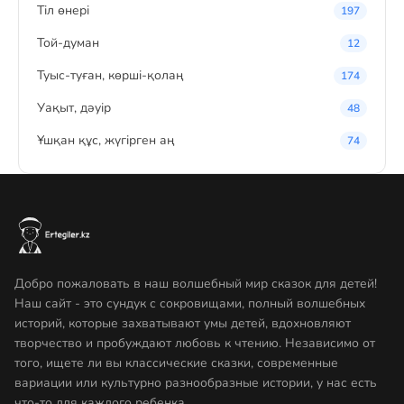
Тіл өнері
197
Той-думан
12
Туыс-туған, көрші-қолаң
174
Уақыт, дәуір
48
Ұшқан құс, жүгірген аң
74
Добро пожаловать в наш волшебный мир сказок для детей!
Наш сайт - это сундук с сокровищами, полный волшебных
историй, которые захватывают умы детей, вдохновляют
творчество и пробуждают любовь к чтению. Независимо от
того, ищете ли вы классические сказки, современные
вариации или культурно разнообразные истории, у нас есть
что-то для каждого ребенка.