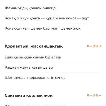
Жаман үйдің қонағы билейді
Қонақ бір күн қонса — құт, Екі күн қонса — жұт
Қонаққа «кел» демек бар, «кет» демек жоқ
Қорқақтық, жасқаншақтық
Все (15) →
Ешкі қырыққан сайын бір өледі
Қашқан жауға қатын да ер
Шегірткеден қорыққан егін екпес
Сақтықта қорлық жоқ
Все (24) →