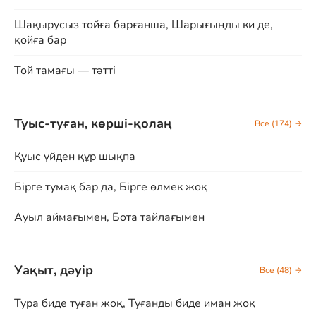
Шақырусыз тойға барғанша, Шарығыңды ки де,
қойға бар
Той тамағы — тәтті
Туыс-туған, көрші-қолаң
Все (174) →
Қуыс үйден құр шықпа
Бірге тумақ бар да, Бірге өлмек жоқ
Ауыл аймағымен, Бота тайлағымен
Уақыт, дәуір
Все (48) →
Тура биде туған жоқ, Туғанды биде иман жоқ