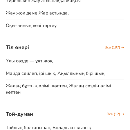
Үйреніскен жау атыспаққа жақсы
Жау жоқ деме Жар астында,
Оқығанның көзі төртеу
Тіл өнері
Все (197) →
Ұлы сөзде — ұят жоқ
Майда сөйлеп, ірі шық, Ақылдының бірі шық
Жалаң бұттың өлімі шөптен, Жалаң сөздің өлімі
көптен
Той-думан
Все (12) →
Тойдың болғанынан, Боладысы қызық