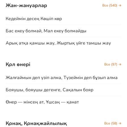
Жан-жануарлар
Все (540) →
Кедеймін десең Көшіп көр
Бас екеу болмай, Мал екеу болмайды
Арық атқа қамшы жау, Жыртық үйге тамшы жау
Қол өнері
Все (97) →
Жалғаймын деп үзіп алма, Түзеймін деп бұзып алма
Бояушы, бояушы дегенге, Сақалын бояр
Өнер — мінсең ат, Ұшсаң — қанат
Қонақ, Қонақжайлылық
Все (58) →