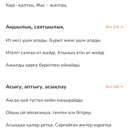
Кәрі –қалтаң, Жас – жалтаң,
Аңшылық, саятшылық
Все (24) →
Ит иесі үшін алады. Бүркіт жемі үшін алады
Ителгі салған ет жейді, Атының етін ит жейді
Ажалды қарға бүркітпен ойнайды
Асығу, аптығу, асықпау
Все (18) →
Ақсақ қой түстен кейін маңырайды
Ойшы ой ойлағанша, тентек ісін бітірер
Асыққан қалар ұятқа, Сарғайған жетер мұратқа