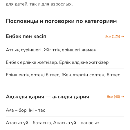
для детей, так и для взрослых.
Пословицы и поговорки по категориям
Eңбек пен кәсіп
Все (125) →
Аттың сүріншегі, Жігіттің еріншегі жаман
Еңбек ерлікке жеткізер. Ерлік елдікке жеткізер
Еріншектің ертеңі бітпес, Жеңілтектің селтеңі бітпес
Ақылды қария — ағынды дария
Все (40) →
Аға – бор, Іні – тас
Атасыз үй – батасыз, Анасыз үй – панасыз