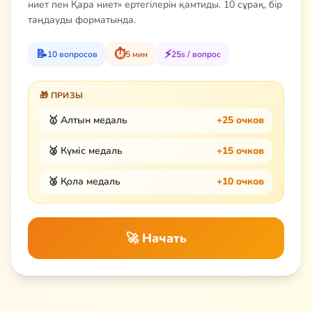
ниет пен Қара ниет» ертегілерін қамтиды. 10 сұрақ, бір
таңдауды форматында.
📝
⏱
⚡
10 вопросов
5 мин
25s / вопрос
🎁 ПРИЗЫ
🥇 Алтын медаль
+25 очков
🥈 Күміс медаль
+15 очков
🥉 Қола медаль
+10 очков
🚀 Начать