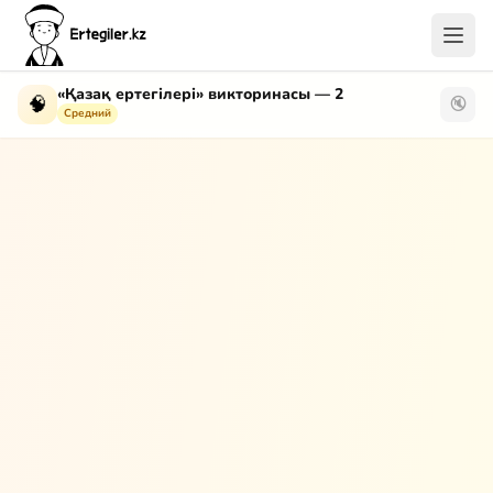
«Қазақ ертегілері» викторинасы — 2
🧠
🔇
Средний