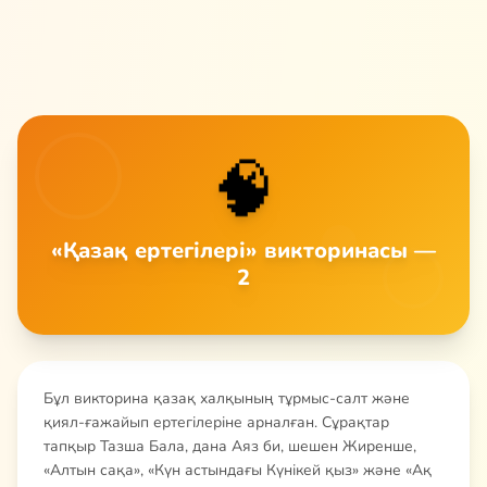
🧠
«Қазақ ертегілері» викторинасы —
2
Бұл викторина қазақ халқының тұрмыс-салт және
қиял-ғажайып ертегілеріне арналған. Сұрақтар
тапқыр Тазша Бала, дана Аяз би, шешен Жиренше,
«Алтын сақа», «Күн астындағы Күнікей қыз» және «Ақ