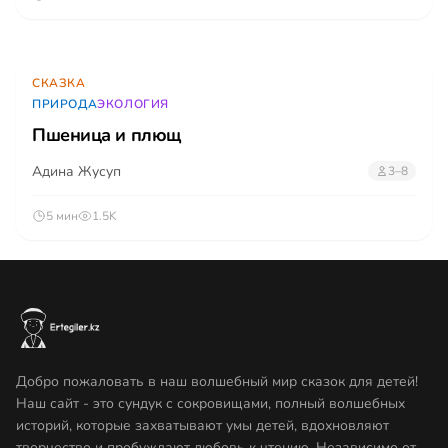
СКАЗКА
ПРИРОДА
ЭКОЛОГИЯ
Пшеница и плющ
Адина Жусуп
3–8
5 мин
1.5K
Добро пожаловать в наш волшебный мир сказок для детей!
Наш сайт - это сундук с сокровищами, полный волшебных
историй, которые захватывают умы детей, вдохновляют
творчество и пробуждают любовь к чтению. Независимо от