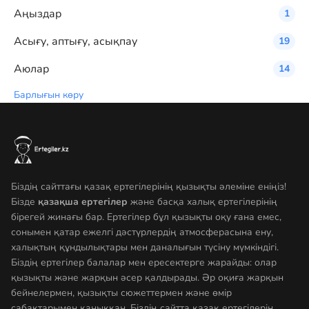
Аңыздар
1
Асығу, аптығу, асықпау
19
Аюлар
14
Барлығын көру
Біздің сайттағы қазақ ертегілерінің қызықты әлеміне еніңіз!
Бізде
қазақша ертегілер
және басқа халық ертегілерінің
бірегей жинағы бар. Ертегілер бұл қызықты оқу ғана емес,
сонымен қатар ежелгі дәстүрлердің атмосферасына ену,
халықтың құндылықтары мен даналығын түсіну мүмкіндігі.
Біздің ертегілер балалар мен ересектерге жарайды: олар
қызықты және жарқын әсер қалдырады. Әр оқиға жарқын
бейнелермен, қызықты сюжеттермен және өмір
сабақтарымен қаныққан. Біздің сайтта қазақ ертегілерін