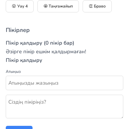
😮 Уау
4
🤩 Таңғажайып
👏 Браво
Пікірлер
Пікір қалдыру (0 пікір бар)
Әзірге пікір ешкім қалдырмаған!
Пікір қалдыру
Атыңыз
Жаңа пікір қалдыру