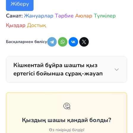
Жіберу
Санат:
Жануарлар
Тәрбие
Аюлар
Түлкілер
Қыздар
Достық
Басқалармен бөлісу
Кішкентай бұйра шашты қыз
ертегісі бойынша сұрақ-жауап
🤔
Қыздың шашы қандай болды?
Өз пікіріңді білдір!