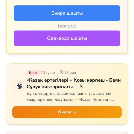
Бұйра шашты
немесе
Ода-дода шашты
Қиын
10 сұрақ · ⏱ 15 мин
«Қазақ ертегілері + Қозы көрпеш - Баян
🧠
Сұлу» викторинасы — 3
Бұл викторина қазақ халқының ғашықтық
жырларының жауһары — «Қозы Көрпеш –
Баян Сұлу» дастанына арналған. Сұрақтар
жырдың тарихын, негізгі кейіпкерлерін (Қозы,
Ойнау →
Баян, Қодар, Қарабай, Сарыбай), оқиғаның
дамуын және тарихи мұрасын қамтиды.
Сонымен қатар Самұрық құсы мен «Жеті