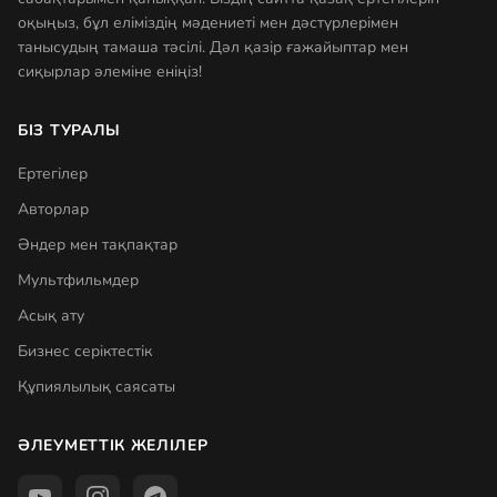
оқыңыз, бұл еліміздің мәдениеті мен дәстүрлерімен
танысудың тамаша тәсілі. Дәл қазір ғажайыптар мен
сиқырлар әлеміне еніңіз!
БІЗ ТУРАЛЫ
Ертегілер
Авторлар
Әндер мен тақпақтар
Мультфильмдер
Асық ату
Бизнес серіктестік
Құпиялылық саясаты
ӘЛЕУМЕТТІК ЖЕЛІЛЕР