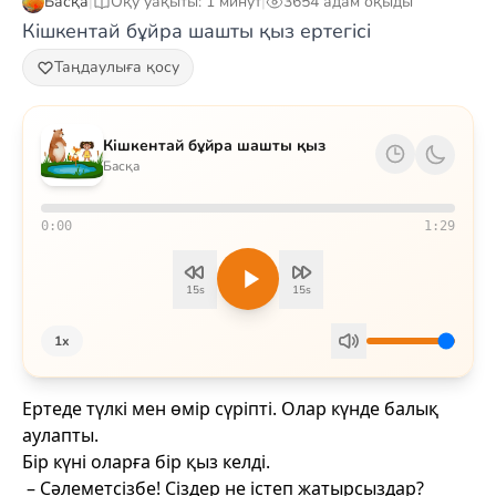
Басқа
|
Оқу уақыты: 1 минут
|
3654 адам оқыды
Кішкентай бұйра шашты қыз ертегісі
Таңдаулыға қосу
Кішкентай бұйра шашты қыз
Басқа
0:00
1:29
15s
15s
1x
Ертеде түлкі мен өмір сүріпті.
Олар күнде балық
аулапты.
Бір күні оларға бір қыз келді.
– Сәлеметсізбе! Cіздер не істеп жатырсыздар?