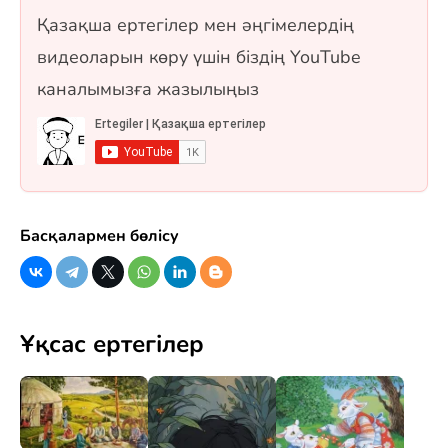
қарақшы» ертегісі де қосылған. 10 сұрақ, бір
Қазақша ертегілер мен әңгімелердің
таңдауды және рас/жалған форматтарында.
видеоларын көру үшін біздің YouTube
каналымызға жазылыңыз
Басқалармен бөлісу
Ұқсас ертегілер