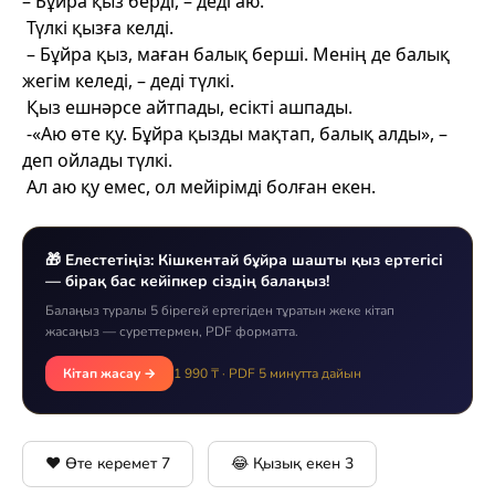
– Бұйра қыз берді, – деді аю.
Түлкі қызға келді.
– Бұйра қыз, маған балық берші. Менің де балық
жегім келеді, – деді түлкі.
Қыз
ешнәрсе айтпады
, есікті ашпады.
-
«Аю өте қу. Бұйра қызды мақтап, балық алды», –
деп ойлады түлкі.
Ал аю қу емес, ол мейірімді бол
ған екен
.
🎁 Елестетіңіз: Кішкентай бұйра шашты қыз ертегісі
— бірақ бас кейіпкер сіздің балаңыз!
Балаңыз туралы 5 бірегей ертегіден тұратын жеке кітап
жасаңыз — суреттермен, PDF форматта.
Кітап жасау →
1 990 ₸ · PDF 5 минутта дайын
❤️ Өте керемет
7
😂 Қызық екен
3