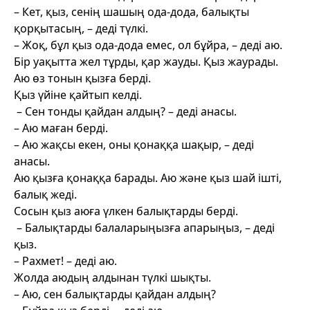
– Кет, қыз, сенің шашың ода-дода, балықты
қорқытасың, – деді түлкі.
– Жоқ, бұл қыз ода-дода емес, ол бұйра, – деді аю.
Бір уақытта жел тұрды, қар жауды. Қыз
жаурады
.
Аю өз тонын қызға берді.
Қыз үйіне
қайтып
келді.
– Сен тонды қайдан алдың? – деді анасы.
– Аю маған берді.
– Аю жақсы екен, оны қонаққа шақыр, – деді
анасы.
Аю қызға қонаққа барады. Аю және қыз шай iшті,
балық жеді.
Сосын қыз аюға үлкен балықтарды берді.
– Балықтарды балаларыңызға апарыңыз, – деді
қыз.
– Рахмет! – дедi аю.
Жолда аюдың алдынан түлкі шықты.
– Аю, сен балықтарды қайдан алдың?