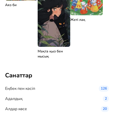
Аяз би
Жеті лақ
Мақта қыз бен
мысық
Санаттар
Eңбек пен кәсіп
126
Адалдық
2
Алдар көсе
20