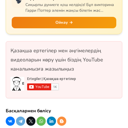
🧠
Сиқырлы дүниеге қош келдіңіз! Бұл викторина
Гарри Поттер әлемін жақсы білетін жас
сиқыршыларға арналған. Сұрақтар Хогвартс
мектебін, квиддичті, негізгі кейіпкерлерді,
Ойнау →
сиқырлы заттар мен арнайы сиқырларды
қамтиды. Гриффиндор, Слизерин, Когтевран
немесе Пуффендуй — қай факультетке
жатсаңыз да, білімдеріңізді сынап көріңіз! 18
Қазақша ертегілер мен әңгімелердің
сұрақ, бір таңдауды және рас/жалған
форматтарында.
видеоларын көру үшін біздің YouTube
каналымызға жазылыңыз
Басқалармен бөлісу