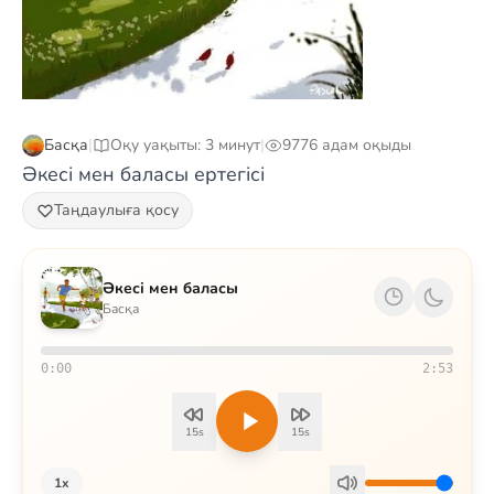
Басқа
|
Оқу уақыты: 3 минут
|
9776 адам оқыды
Әкесі мен баласы ертегісі
Таңдаулыға қосу
Әкесі мен баласы
Басқа
0:00
2:53
15s
15s
1x