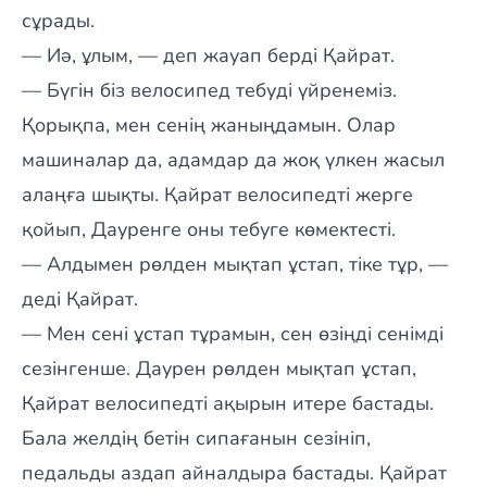
сұрады.
— Иә, ұлым, — деп жауап берді Қайрат.
— Бүгін біз велосипед тебуді үйренеміз.
Қорықпа, мен сенің жаныңдамын. Олар
машиналар да, адамдар да жоқ үлкен жасыл
алаңға шықты. Қайрат велосипедті жерге
қойып, Дауренге оны тебуге көмектесті.
— Алдымен рөлден мықтап ұстап, тіке тұр, —
деді Қайрат.
— Мен сені ұстап тұрамын, сен өзіңді сенімді
сезінгенше. Даурен рөлден мықтап ұстап,
Қайрат велосипедті ақырын итере бастады.
Бала желдің бетін сипағанын сезініп,
педальды аздап айналдыра бастады. Қайрат