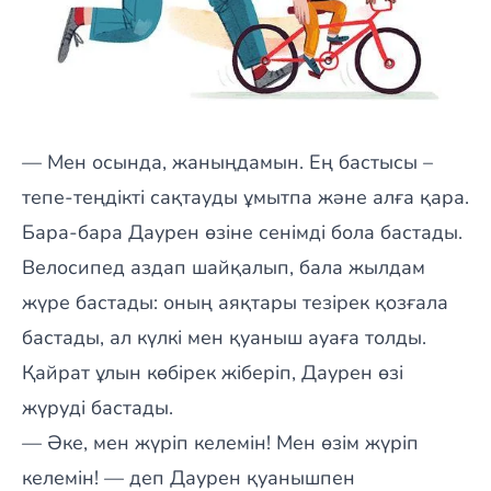
— Мен осында, жаныңдамын. Ең бастысы –
тепе-теңдікті сақтауды ұмытпа және алға қара.
Бара-бара Даурен өзіне сенімді бола бастады.
Велосипед аздап шайқалып, бала жылдам
жүре бастады: оның аяқтары тезірек қозғала
бастады, ал күлкі мен қуаныш ауаға толды.
Қайрат ұлын көбірек жіберіп, Даурен өзі
жүруді бастады.
— Әке, мен жүріп келемін! Мен өзім жүріп
келемін! — деп Даурен қуанышпен