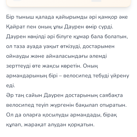
Бір тыныш қалада қайырымды әрі қамқор әке
Қайрат пен оның ұлы Даурен өмір сүрді.
Даурен көңілді әрі білуге құмар бала болатын,
ол таза ауада уақыт өткізуді, достарымен
ойнауды және айналасындағы әлемді
зерттеуді өте жақсы көретін. Оның
армандарының бірі – велосипед тебуді үйрену
еді.
Әр таң сайын Даурен достарының саябақта
велосипед теуіп жүргенін бақылап отыратын.
Ол да оларға қосылуды армандады, бірақ
құлап, жарақат алудан қорқатын.