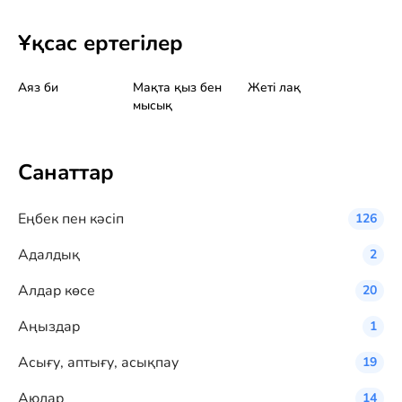
Ұқсас ертегілер
Аяз би
Мақта қыз бен
Жеті лақ
мысық
Санаттар
Eңбек пен кәсіп
126
Адалдық
2
Алдар көсе
20
Аңыздар
1
Асығу, аптығу, асықпау
19
Аюлар
14