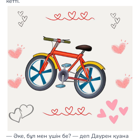
кетті.
— Әке, бұл мен үшін бе? — деп Даурен қуана