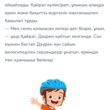
айқайлады. Қайрат күлімсіреп, ұлының алаңда
еркін және бақытты жүргенін мақтанышпен
бақылап тұрды.
— Мен сенің қолыңнан келеді деп білдім, ұлым,
— деді Қайрат, Даурен қайтып келгенде. Сол
күннен бастап Даурен күн сайын
велосипедпен серуендеуді ұнатып, еркіндік
пен қуанышқа бөленді.