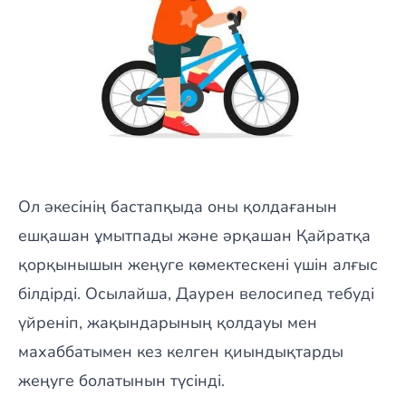
Ол әкесінің бастапқыда оны қолдағанын
ешқашан ұмытпады және әрқашан Қайратқа
қорқынышын жеңуге көмектескені үшін алғыс
білдірді. Осылайша, Даурен велосипед тебуді
үйреніп, жақындарының қолдауы мен
махаббатымен кез келген қиындықтарды
жеңуге болатынын түсінді.