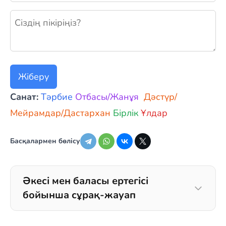
Жаңа пікір қалдыру
Жіберу
Санат:
Тәрбие
Отбасы/Жанұя
Дәстүр/
Мейрамдар/Дастархан
Бірлік
Ұлдар
Басқалармен бөлісу
Әкесі мен баласы ертегісі
бойынша сұрақ-жауап