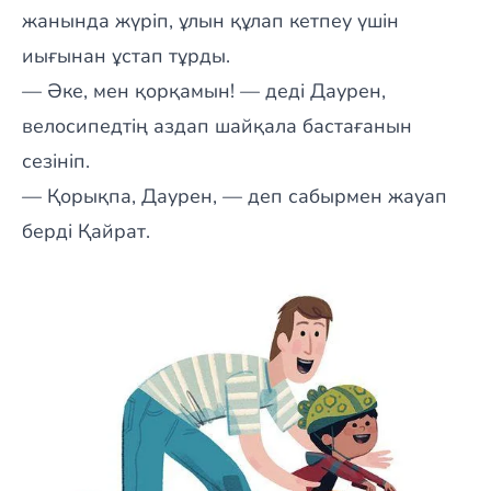
жанында жүріп, ұлын құлап кетпеу үшін
иығынан ұстап тұрды.
— Әке, мен қорқамын! — деді Даурен,
велосипедтің аздап шайқала бастағанын
сезініп.
— Қорықпа, Даурен, — деп сабырмен жауап
берді Қайрат.