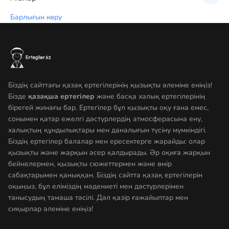
Барлығын көру
Біздің сайттағы қазақ ертегілерінің қызықты әлеміне еніңіз!
Бізде
қазақша ертегілер
және басқа халық ертегілерінің
бірегей жинағы бар. Ертегілер бұл қызықты оқу ғана емес,
сонымен қатар ежелгі дәстүрлердің атмосферасына ену,
халықтың құндылықтары мен даналығын түсіну мүмкіндігі.
Біздің ертегілер балалар мен ересектерге жарайды: олар
қызықты және жарқын әсер қалдырады. Әр оқиға жарқын
бейнелермен, қызықты сюжеттермен және өмір
сабақтарымен қаныққан. Біздің сайтта қазақ ертегілерін
оқыңыз, бұл еліміздің мәдениеті мен дәстүрлерімен
танысудың тамаша тәсілі. Дәл қазір ғажайыптар мен
сиқырлар әлеміне еніңіз!