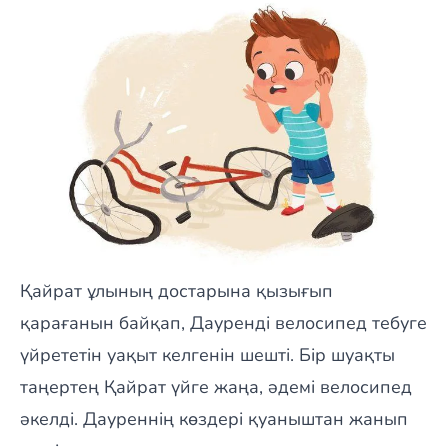
Қайрат ұлының достарына қызығып
қарағанын байқап, Дауренді велосипед тебуге
үйрететін уақыт келгенін шешті. Бір шуақты
таңертең Қайрат үйге жаңа, әдемі велосипед
әкелді. Дауреннің көздері қуаныштан жанып