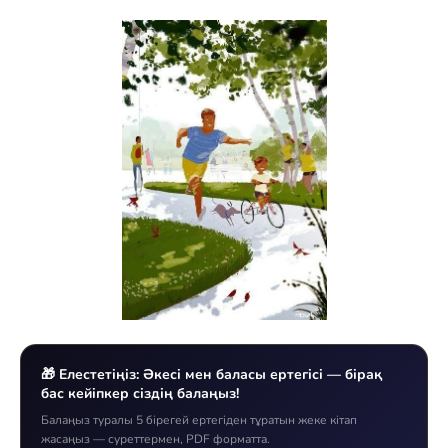
🎁 Елестетіңіз: Әкесі мен баласы ертегісі — бірақ
бас кейіпкер сіздің балаңыз!
Балаңыз туралы 5 бірегей ертегіден тұратын жеке кітап
жасаңыз — суреттермен, PDF форматта.