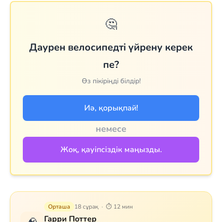
🤔
Даурен велосипедті үйрену керек
пе?
Өз пікіріңді білдір!
Иә, қорықпай!
немесе
Жоқ, қауіпсіздік маңызды.
Орташа
18 сұрақ · ⏱ 12 мин
Гарри Поттер