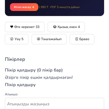
Кітап жасау →
1 990 ₸ · PDF 5 минутта дайын
❤️ Өте керемет
33
😂 Қызық екен
4
😮 Уау
5
🤩 Таңғажайып
👏 Браво
Пікірлер
Пікір қалдыру (0 пікір бар)
Әзірге пікір ешкім қалдырмаған!
Пікір қалдыру
Атыңыз