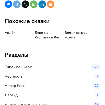
Похожие сказки
Аяз би
Девочка-
Волк и семеро
Хлопушка и Кот.
козлят
Разделы
Eңбек пен кәсіп
126
Честность
2
Алдар Көсе
20
Легенды
1
Асығу, аптығу, асықпау
19