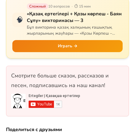
Сложный
10 вопросов · ⏱ 15 мин
«Қазақ ертегілері + Қозы көрпеш - Баян
🧠
Сұлу» викторинасы — 3
Бұл викторина қазақ халқының ғашықтық
жырларының жауһары — «Қозы Көрпеш –
Баян Сұлу» дастанына арналған. Сұрақтар
жырдың тарихын, негізгі кейіпкерлерін (Қозы,
Играть →
Баян, Қодар, Қарабай, Сарыбай), оқиғаның
дамуын және тарихи мұрасын қамтиды.
Сонымен қатар Самұрық құсы мен «Жеті
қарақшы» ертегісі де қосылған. 10 сұрақ, бір
Смотрите больше сказок, рассказов и
таңдауды және рас/жалған форматтарында.
песен, подписавшись на наш канал!
Поделиться с друзьями