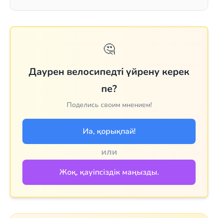
🤔
Даурен велосипедті үйрену керек
пе?
Поделись своим мнением!
Иә, қорықпай!
или
Жоқ, қауіпсіздік маңызды.