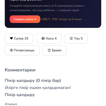
Создайте персональную книгу из 5 уникальных сказок с
иллюстрациями, где ваш ребёнок — главный герой.
Создать книгу →
1 990 ₸ · PDF готово за 5 минут
❤️ Супер
33
😂 Хаха
4
😮 Уау
5
🤩 Потрясающе
👏 Браво
Комментарии
Пікір қалдыру (0 пікір бар)
Әзірге пікір ешкім қалдырмаған!
Пікір қалдыру
Атыңыз