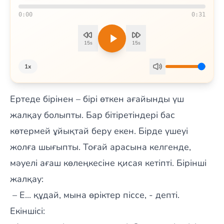
0:00
0:31
15s
15s
1x
Ертеде бірінен – бірі өткен ағайынды үш
жалқау болыпты. Бар бітіретіндері бас
көтермей ұйықтай беру екен. Бірде үшеуі
жолға шығыпты. Тоғай арасына келгенде,
мәуелі ағаш көлеңкесіне қисая кетіпті. Бірінші
жалқау:
– Е... құдай, мына өріктер піссе, - депті.
Екіншісі: