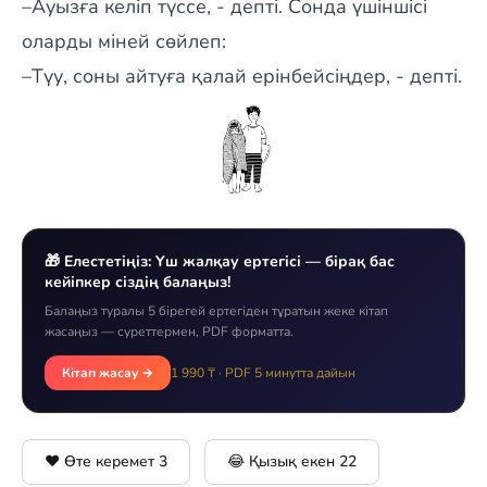
–Ауызға келіп түссе, - депті. Сонда үшіншісі
оларды міней сөйлеп:
–Түу, соны айтуға қалай ерінбейсіңдер, - депті.
🎁 Елестетіңіз: Үш жалқау ертегісі — бірақ бас
кейіпкер сіздің балаңыз!
Балаңыз туралы 5 бірегей ертегіден тұратын жеке кітап
жасаңыз — суреттермен, PDF форматта.
Кітап жасау →
1 990 ₸ · PDF 5 минутта дайын
❤️ Өте керемет
3
😂 Қызық екен
22