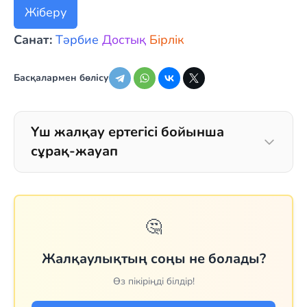
Жіберу
Санат:
Тәрбие
Достық
Бірлік
Басқалармен бөлісу
Үш жалқау ертегісі бойынша
сұрақ-жауап
🤔
Жалқаулықтың соңы не болады?
Өз пікіріңді білдір!