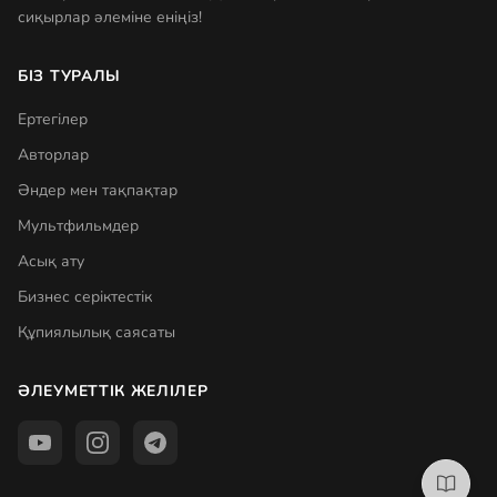
сиқырлар әлеміне еніңіз!
БІЗ ТУРАЛЫ
Ертегілер
Авторлар
Әндер мен тақпақтар
Мультфильмдер
Асық ату
Бизнес серіктестік
Құпиялылық саясаты
ӘЛЕУМЕТТІК ЖЕЛІЛЕР