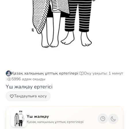
Қазақ халқының ұлттық ертегілері
|
Оқу уақыты: 1 минут
|
5996 адам оқыды
Үш жалқау ертегісі
Таңдаулыға қосу
Үш жалқау
Қазақ халқының ұлттық ертегілері