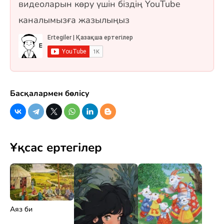
видеоларын көру үшін біздің YouTube
каналымызға жазылыңыз
Басқалармен бөлісу
Ұқсас ертегілер
Аяз би