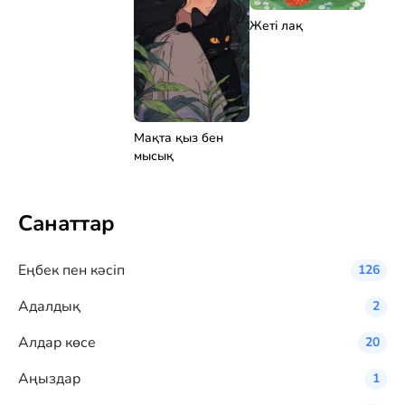
Жеті лақ
Мақта қыз бен
мысық
Санаттар
Eңбек пен кәсіп
126
Адалдық
2
Алдар көсе
20
Аңыздар
1