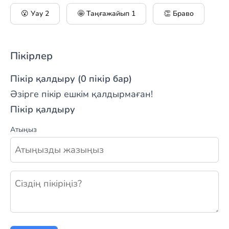
😮 Уау
2
🤩 Таңғажайып
1
👏 Браво
Пікірлер
Пікір қалдыру (0 пікір бар)
Әзірге пікір ешкім қалдырмаған!
Пікір қалдыру
Атыңыз
Жаңа пікір қалдыру