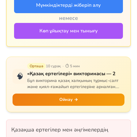
Мүмкіндіктерді жіберіп алу
немесе
Көп ұйықтау мен тынығу
Орташа
10 сұрақ · ⏱ 5 мин
«Қазақ ертегілері» викторинасы — 2
🧠
Бұл викторина қазақ халқының тұрмыс-салт
және қиял-ғажайып ертегілеріне арналған.
Сұрақтар тапқыр Тазша Бала, дана Аяз би,
шешен Жиренше, «Алтын сақа», «Күн
Ойнау →
астындағы Күнікей қыз» және «Ақ ниет пен
Қара ниет» ертегілерін қамтиды. 10 сұрақ, бір
таңдауды форматында.
Қазақша ертегілер мен әңгімелердің