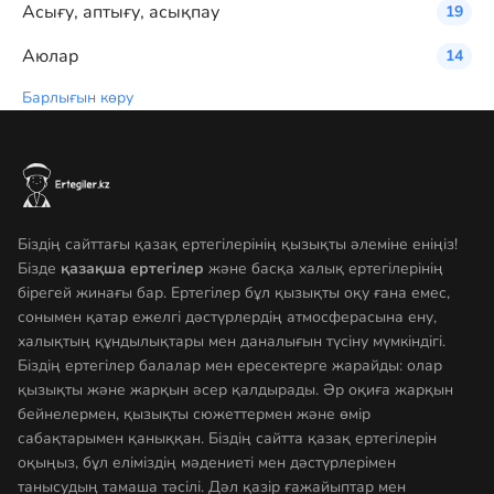
Асығу, аптығу, асықпау
19
Аюлар
14
Барлығын көру
Біздің сайттағы қазақ ертегілерінің қызықты әлеміне еніңіз!
Бізде
қазақша ертегілер
және басқа халық ертегілерінің
бірегей жинағы бар. Ертегілер бұл қызықты оқу ғана емес,
сонымен қатар ежелгі дәстүрлердің атмосферасына ену,
халықтың құндылықтары мен даналығын түсіну мүмкіндігі.
Біздің ертегілер балалар мен ересектерге жарайды: олар
қызықты және жарқын әсер қалдырады. Әр оқиға жарқын
бейнелермен, қызықты сюжеттермен және өмір
сабақтарымен қаныққан. Біздің сайтта қазақ ертегілерін
оқыңыз, бұл еліміздің мәдениеті мен дәстүрлерімен
танысудың тамаша тәсілі. Дәл қазір ғажайыптар мен