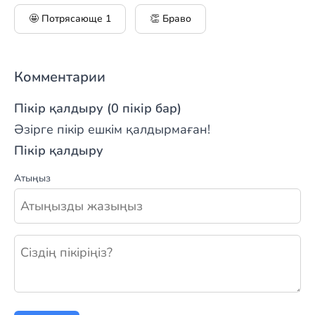
🤩 Потрясающе
1
👏 Браво
Комментарии
Пікір қалдыру (0 пікір бар)
Әзірге пікір ешкім қалдырмаған!
Пікір қалдыру
Атыңыз
Жаңа пікір қалдыру