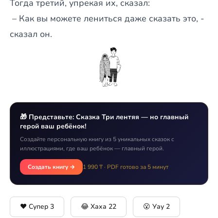
Тогда третий, упрекая их, сказал:
– Как вы можете лениться даже сказать это, -
сказал он.
🎁 Представьте: Сказка Три лентяя — но главный
герой ваш ребёнок!
Создайте персональную книгу из 5 уникальных сказок с
иллюстрациями, где ваш ребёнок — главный герой.
Создать книгу →
1 990 ₸ · PDF готово за 5 минут
❤️ Супер
3
😂 Хаха
22
😮 Уау
2