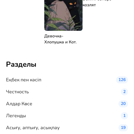
козлят
Девочка-
Хлопушка и Кот.
Разделы
Eңбек пен кәсіп
126
Честность
2
Алдар Көсе
20
Легенды
1
Асығу, аптығу, асықпау
19