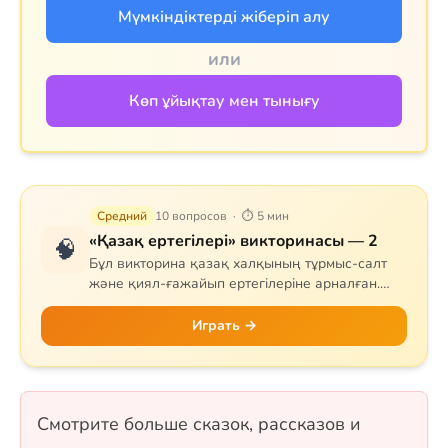
Мүмкіндіктерді жіберіп алу
или
Көп ұйықтау мен тынығу
Средний
10 вопросов · ⏱ 5 мин
«Қазақ ертегілері» викторинасы — 2
🧠
Бұл викторина қазақ халқының тұрмыс-салт
және қиял-ғажайып ертегілеріне арналған.
Сұрақтар тапқыр Тазша Бала, дана Аяз би,
шешен Жиренше, «Алтын сақа», «Күн
Играть →
астындағы Күнікей қыз» және «Ақ ниет пен
Қара ниет» ертегілерін қамтиды. 10 сұрақ, бір
таңдауды форматында.
Смотрите больше сказок, рассказов и