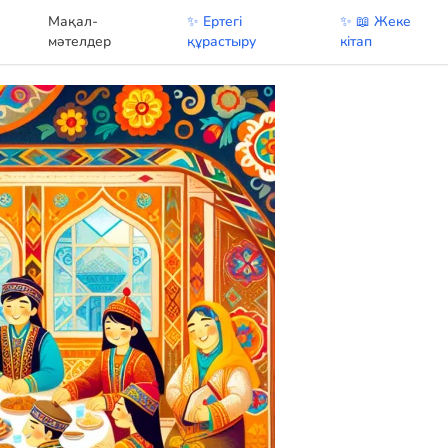
Мақал-
✨ Ертегі
✨ 📖 Жеке
у
мәтелдер
құрастыру
кітап