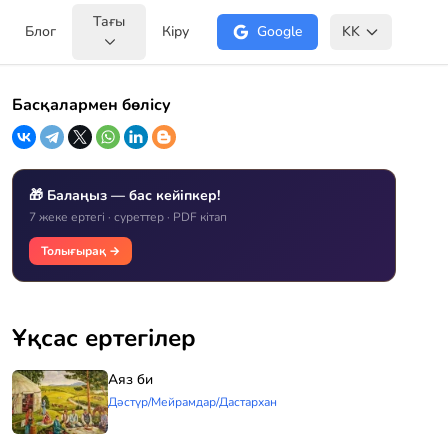
Тағы
Блог
Кіру
Google
KK
Басқалармен бөлісу
🎁 Балаңыз — бас кейіпкер!
7 жеке ертегі · суреттер · PDF кітап
Толығырақ →
Ұқсас ертегілер
Аяз би
Дәстүр/Мейрамдар/Дастархан