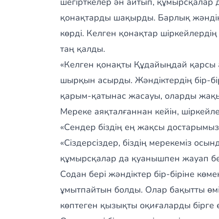
шегірткелер ән айтып, құмырсқалар 
қонақтарды шақырды. Барлық жәнді
көрді. Келген қонақтар шіркейлерді
таң қалды.
«Келген қонақты Құдайыңдай қарсы а
шырқын асырды. Жәндіктердің бір-бірін
қарым-қатынас жасауы, оларды жақы
Мереке аяқталғаннан кейін, шіркейле
«Сендер біздің ең жақсы достарымыз
«Сіздерсіздер, біздің мерекеміз осын
құмырсқалар да қуанышпен жауап бе
Содан бері жәндіктер бір-біріне көм
ұмытпайтын болды. Олар бақытты өмір
көптеген қызықты оқиғаларды бірге өт