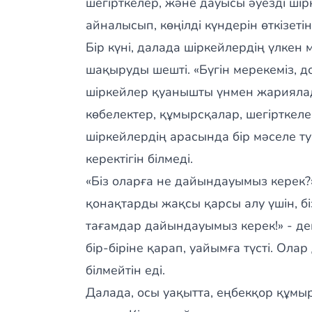
шегірткелер, және дауысы әуезді шірк
айналысып, көңілді күндерін өткізетін
Бір күні, далада шіркейлердің үлкен 
шақыруды шешті. «Бүгін мерекеміз, дос
шіркейлер қуанышты үнмен жарияла
көбелектер, құмырсқалар, шегірткелер
шіркейлердің арасында бір мәселе т
керектігін білмеді.
«Біз оларға не дайындауымыз керек?»
қонақтарды жақсы қарсы алу үшін, бі
тағамдар дайындауымыз керек!» - деп
бір-біріне қарап, уайымға түсті. Ол
білмейтін еді.
Далада, осы уақытта, еңбекқор құм