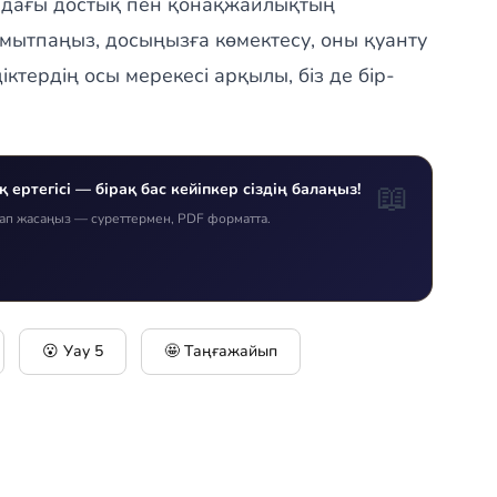
ындағы достық пен қонақжайлықтың
мытпаңыз, досыңызға көмектесу, оны қуанту
ндіктердің осы мерекесі арқылы, біз де бір-
📖
ертегісі — бірақ бас кейіпкер сіздің балаңыз!
тап жасаңыз — суреттермен, PDF форматта.
😮 Уау
5
🤩 Таңғажайып