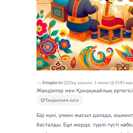
Ertegiler.kz
|
Оқу уақыты: 1 минут
|
3193 ад
Жәндіктер мен Қонақжайлық ертегісі
Таңдаулыға қосу
Бір күні, үлкен жасыл далада, кішкен
басталды. Бұл жерде, түрлі-түсті көб