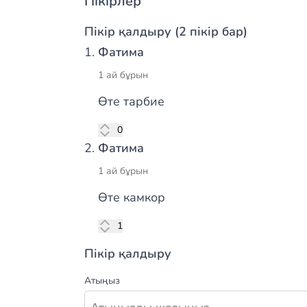
Пікірлер
Пікір қалдыру (2 пікір бар)
Фатима
1 ай бұрын
Өте тарбие
лүпіл
0
Фатима
1 ай бұрын
Өте камкор
лүпіл
1
Пікір қалдыру
Атыңыз