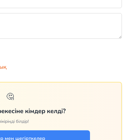
ық
🤔
екесіне кімдер келді?
ікіріңді білдір!
р мен шегірткелер