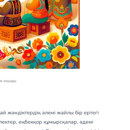
ам оқыды
тай жәндіктердің әлемі жайлы бір ертегі
електер, еңбекқор құмырсқалар, әдемі