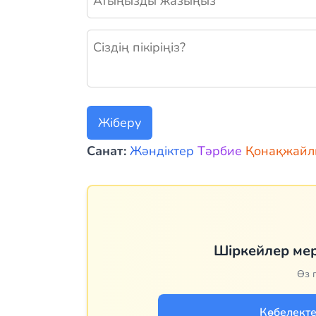
Жаңа пікір қалдыру
Жіберу
Санат:
Жәндіктер
Тәрбие
Қонақжайл
Шіркейлер мер
Өз п
Көбелекте