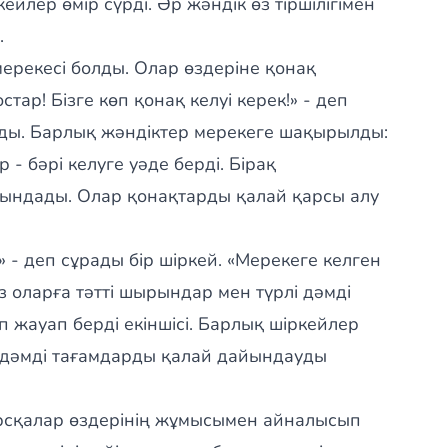
ейлер өмір сүрді. Әр жәндік өз тіршілігімен
.
мерекесі болды. Олар өздеріне қонақ
тар! Бізге көп қонақ келуі керек!» - деп
ды. Барлық жәндіктер мерекеге шақырылды:
 - бәрі келуге уәде берді. Бірақ
уындады. Олар қонақтарды қалай қарсы алу
 - деп сұрады бір шіркей. «Мерекеге келген
з оларға тәтті шырындар мен түрлі дәмді
 жауап берді екіншісі. Барлық шіркейлер
ар дәмді тағамдарды қалай дайындауды
ырсқалар өздерінің жұмысымен айналысып