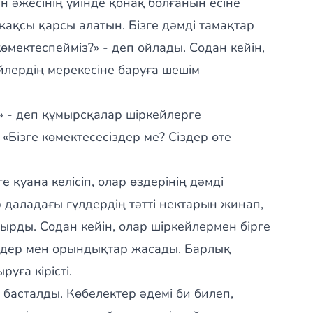
н әжесінің үйінде қонақ болғанын есіне
 жақсы қарсы алатын. Бізге дәмді тамақтар
өмектеспейміз?» - деп ойлады. Содан кейін,
йлердің мерекесіне баруға шешім
!» - деп құмырсқалар шіркейлерге
«Бізге көмектесесіздер ме? Сіздер өте
 қуана келісіп, олар өздерінің дәмді
даладағы гүлдердің тәтті нектарын жинап,
рды. Содан кейін, олар шіркейлермен бірге
лдер мен орындықтар жасады. Барлық
уға кірісті.
 басталды. Көбелектер әдемі би билеп,