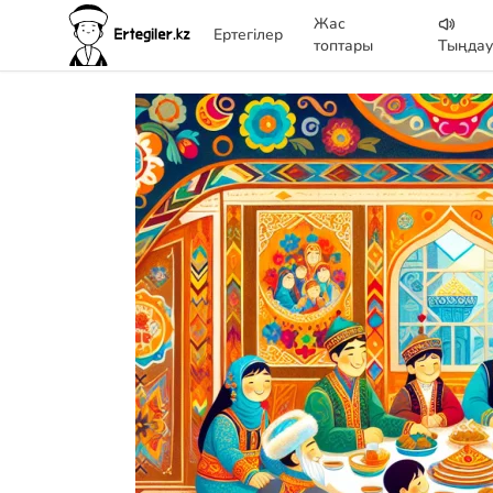
Жас
Ертегілер
топтары
Тыңда