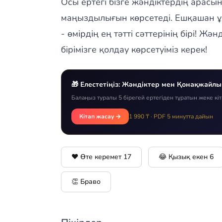
Осы ертегі бізге жәндіктердің арас
маңыздылығын көрсетеді. Ешқашан ұ
- өмірдің ең тәтті сәттерінің бірі! Жә
бірімізге қолдау көрсетуіміз керек!
🎁 Елестетіңіз: Жәндіктер мен Қонақжайлық 
Балаңыз туралы 5 бірегей ертегіден тұратын жеке кі
Кітап жасау →
1 990 ₸ · PDF 5 минутта дайын
❤️ Өте керемет
17
😂 Қызық екен
6
👏 Браво