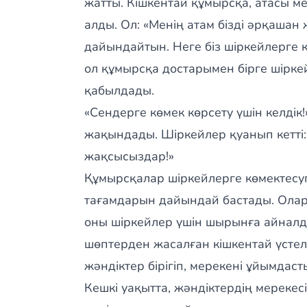
жатты. Кішкентай құмырсқа, атасы ме
алды. Ол: «Менің атам бізді әрқашан
дайындайтын. Неге біз шіркейлерге к
ол құмырсқа достарымен бірге шірке
қабылдады.
«Сендерге көмек көрсету үшін келдік
жақындады. Шіркейлер қуанып кетті: 
жақсысыздар!»
Құмырсқалар шіркейлерге көмектесуге
тағамдарын дайындай бастады. Олар 
оны шіркейлер үшін шырынға айналды
шөптерден жасалған кішкентай үсте
жәндіктер бірігіп, мерекені ұйымдастыр
Кешкі уақытта, жәндіктердің мерекесі