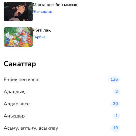
Мақта қыз бен мысық
Жануарлар
Жеті лақ
Тәрбие
Санаттар
Eңбек пен кәсіп
126
Адалдық
2
Алдар көсе
20
Аңыздар
1
Асығу, аптығу, асықпау
19