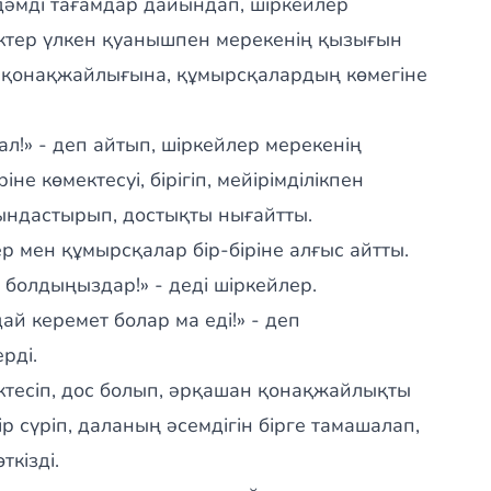
дәмді тағамдар дайындап, шіркейлер
ктер үлкен қуанышпен мерекенің қызығын
ң қонақжайлығына, құмырсқалардың көмегіне
л!» - деп айтып, шіркейлер мерекенің
е көмектесуі, бірігіп, мейірімділікпен
ндастырып, достықты нығайтты.
р мен құмырсқалар бір-біріне алғыс айтты.
 болдыңыздар!» - деді шіркейлер.
дай керемет болар ма еді!» - деп
рді.
ектесіп, дос болып, әрқашан қонақжайлықты
 сүріп, даланың әсемдігін бірге тамашалап,
кізді.