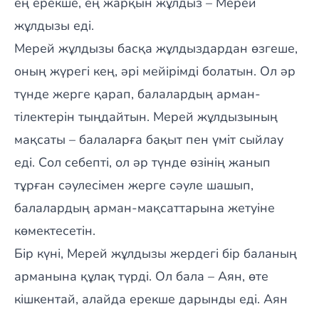
ең ерекше, ең жарқын жұлдыз – Мерей
жұлдызы еді.
Мерей жұлдызы басқа жұлдыздардан өзгеше,
оның жүрегі кең, әрі мейірімді болатын. Ол әр
түнде жерге қарап, балалардың арман-
тілектерін тыңдайтын. Мерей жұлдызының
мақсаты – балаларға бақыт пен үміт сыйлау
еді. Сол себепті, ол әр түнде өзінің жанып
тұрған сәулесімен жерге сәуле шашып,
балалардың арман-мақсаттарына жетуіне
көмектесетін.
Бір күні, Мерей жұлдызы жердегі бір баланың
арманына құлақ түрді. Ол бала – Аян, өте
кішкентай, алайда ерекше дарынды еді. Аян