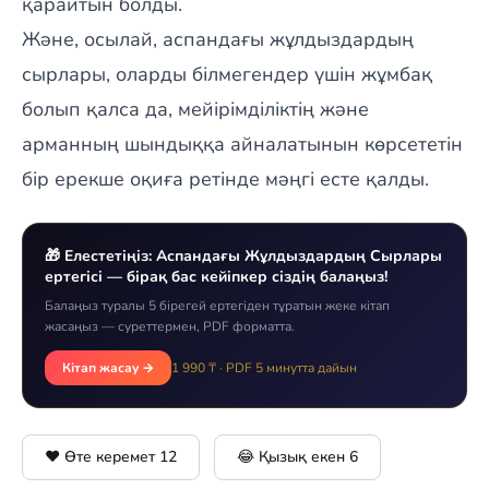
қарайтын болды.
Және, осылай, аспандағы жұлдыздардың
сырлары, оларды білмегендер үшін жұмбақ
болып қалса да, мейірімділіктің және
арманның шындыққа айналатынын көрсететін
бір ерекше оқиға ретінде мәңгі есте қалды.
🎁 Елестетіңіз: Аспандағы Жұлдыздардың Сырлары
ертегісі — бірақ бас кейіпкер сіздің балаңыз!
Балаңыз туралы 5 бірегей ертегіден тұратын жеке кітап
жасаңыз — суреттермен, PDF форматта.
Кітап жасау →
1 990 ₸ · PDF 5 минутта дайын
❤️ Өте керемет
12
😂 Қызық екен
6