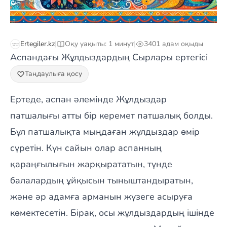
Ertegiler.kz
|
Оқу уақыты: 1 минут
|
3401 адам оқыды
Аспандағы Жұлдыздардың Сырлары ертегісі
Таңдаулыға қосу
Ертеде, аспан әлемінде Жұлдыздар
патшалығы атты бір керемет патшалық болды.
Бұл патшалықта мыңдаған жұлдыздар өмір
сүретін. Күн сайын олар аспанның
қараңғылығын жарқырататын, түнде
балалардың ұйқысын тыныштандыратын,
және әр адамға арманын жүзеге асыруға
көмектесетін. Бірақ, осы жұлдыздардың ішінде