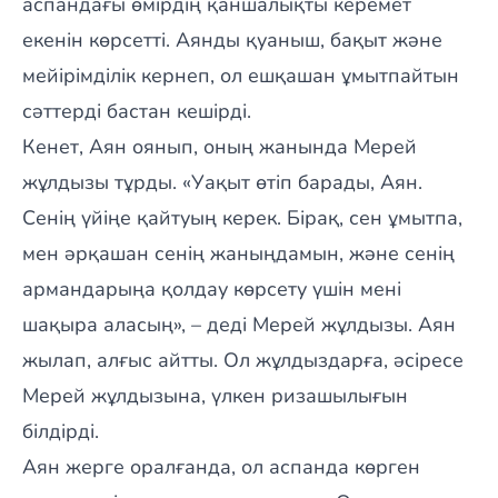
аспандағы өмірдің қаншалықты керемет
екенін көрсетті. Аянды қуаныш, бақыт және
мейірімділік кернеп, ол ешқашан ұмытпайтын
сәттерді бастан кешірді.
Кенет, Аян оянып, оның жанында Мерей
жұлдызы тұрды. «Уақыт өтіп барады, Аян.
Сенің үйіңе қайтуың керек. Бірақ, сен ұмытпа,
мен әрқашан сенің жаныңдамын, және сенің
армандарыңа қолдау көрсету үшін мені
шақыра аласың», – деді Мерей жұлдызы. Аян
жылап, алғыс айтты. Ол жұлдыздарға, әсіресе
Мерей жұлдызына, үлкен ризашылығын
білдірді.
Аян жерге оралғанда, ол аспанда көрген