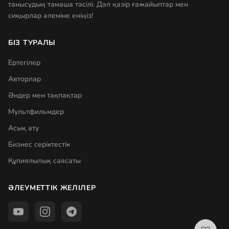
танысудың тамаша тәсілі. Дәл қазір ғажайыптар мен
сиқырлар әлеміне еніңіз!
БІЗ ТУРАЛЫ
Ертегілер
Авторлар
Әндер мен тақпақтар
Мультфильмдер
Асық ату
Бизнес серіктестік
Құпиялылық саясаты
ӘЛЕУМЕТТІК ЖЕЛІЛЕР