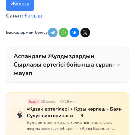
Жіберу
Санат:
Ғарыш
Басқалармен бөлісу
Аспандағы Жұлдыздардың
Сырлары ертегісі бойынша сұрақ-
жауап
Қиын
10 сұрақ · ⏱ 15 мин
«Қазақ ертегілері + Қозы көрпеш - Баян
🧠
Сұлу» викторинасы — 3
Бұл викторина қазақ халқының ғашықтық
жырларының жауһары — «Қозы Көрпеш –
Баян Сұлу» дастанына арналған. Сұрақтар