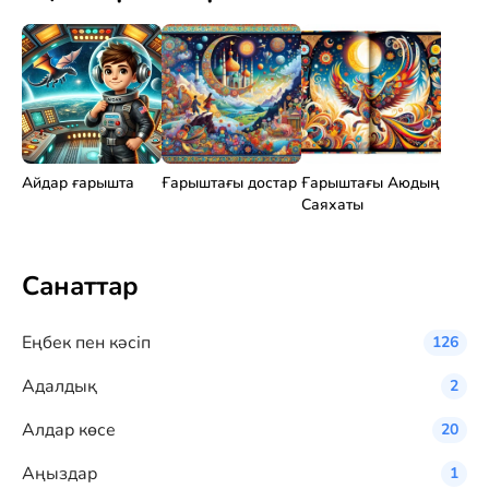
Айдар ғарышта
Ғарыштағы достар
Ғарыштағы Аюдың
Саяхаты
Санаттар
Eңбек пен кәсіп
126
Адалдық
2
Алдар көсе
20
Аңыздар
1