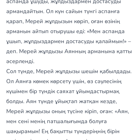
аспанда ұшуды, жұлдыздармен достасуды
армандайтын. Ол күн сайын түнгі аспанға
қарап, Мерей жұлдызын көріп, оған өзінің
арманын айтып отырушы еді: «Мен аспанда
ұшып, жұлдыздармен достасуды қалаймын!» –
деп. Мерей жұлдызы Аянның арманына қатты
әсерленді.
Сол түнде, Мерей жұлдызы шешім қабылдады.
Ол Аянға көмек көрсету үшін, өз сәулесінің
күшімен бір түндік саяхат ұйымдастырмақ
болды. Аян түнде ұйықтап жатқан кезде,
Мерей жұлдызы оның түсіне кіріп, оған: «Аян,
мен сені менің патшалығымда болуға
шақырамын! Ең бақытты түндеріңнің бірін