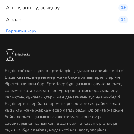
Асығу, аптығу, асықпау
19
Аюлар
14
Барлығын көру
Біздің сайттағы қазақ ертегілерінің қызықты әлеміне еніңіз!
Бізде
қазақша ертегілер
және басқа халық ертегілерінің
бірегей жинағы бар. Ертегілер бұл қызықты оқу ғана емес,
сонымен қатар ежелгі дәстүрлердің атмосферасына ену,
халықтың құндылықтары мен даналығын түсіну мүмкіндігі.
Біздің ертегілер балалар мен ересектерге жарайды: олар
қызықты және жарқын әсер қалдырады. Әр оқиға жарқын
бейнелермен, қызықты сюжеттермен және өмір
сабақтарымен қаныққан. Біздің сайтта қазақ ертегілерін
оқыңыз, бұл еліміздің мәдениеті мен дәстүрлерімен