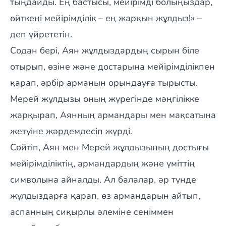
тыңдайды. Ең бастысы, мейірімді болыңыздар,
өйткені мейірімділік – ең жарқын жұлдыз!» –
деп үйрететін.
Содан бері, Аян жұлдыздардың сырын біле
отырып, өзіне және достарына мейірімділікпен
қарап, әрбір арманын орындауға тырысты.
Мерей жұлдызы оның жүрегінде мәңгілікке
жарқырап, Аянның армандары мен мақсатына
жетуіне жәрдемдесіп жүрді.
Сөйтіп, Аян мен Мерей жұлдызының достығы
мейірімділіктің, армандардың және үміттің
символына айналды. Ал балалар, әр түнде
жұлдыздарға қарап, өз армандарын айтып,
аспанның сиқырлы әлеміне сеніммен