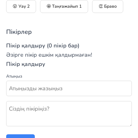
😮 Уау
2
🤩 Таңғажайып
1
👏 Браво
Пікірлер
Пікір қалдыру (0 пікір бар)
Әзірге пікір ешкім қалдырмаған!
Пікір қалдыру
Атыңыз
Жаңа пікір қалдыру