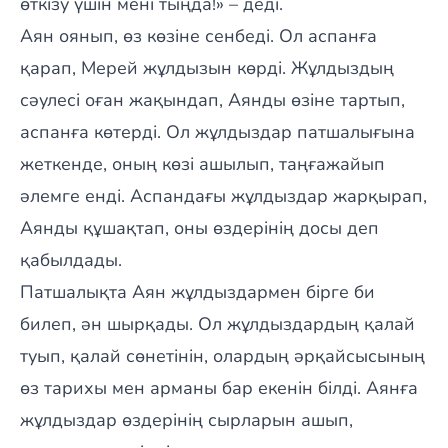
өткізу үшін мені тыңда!» – деді.
Аян оянып, өз көзіне сенбеді. Ол аспанға
қарап, Мерей жұлдызын көрді. Жұлдыздың
сәулесі оған жақындап, Аянды өзіне тартып,
аспанға көтерді. Ол жұлдыздар патшалығына
жеткенде, оның көзі ашылып, таңғажайып
әлемге енді. Аспандағы жұлдыздар жарқырап,
Аянды құшақтап, оны өздерінің досы деп
қабылдады.
Патшалықта Аян жұлдыздармен бірге би
билеп, ән шырқады. Ол жұлдыздардың қалай
туып, қалай сөнетінін, олардың әрқайсысының
өз тарихы мен арманы бар екенін білді. Аянға
жұлдыздар өздерінің сырларын ашып,