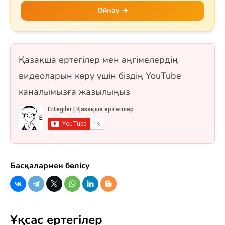
жырдың тарихын, негізгі кейіпкерлерін (Қозы,
Ойнау →
Баян, Қодар, Қарабай, Сарыбай), оқиғаның
дамуын және тарихи мұрасын қамтиды.
Сонымен қатар Самұрық құсы мен «Жеті
қарақшы» ертегісі де қосылған. 10 сұрақ, бір
Қазақша ертегілер мен әңгімелердің
таңдауды және рас/жалған форматтарында.
видеоларын көру үшін біздің YouTube
каналымызға жазылыңыз
Басқалармен бөлісу
Ұқсас ертегілер