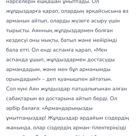
нәрселерін ешқашан ұмытпады. Ол
жұлдыздарға қарап, олардың әрқайсысына өз
арманын айтып, оларды жүзеге асыру үшін
тырысты. Аянның жұлдыздармен болған
кездесуі оны мықты, батыл және мейірімді
бала етті. Ол енді аспанға қарап, «Мен
аспанда ұшып, жұлдыздармен достасуды
армандадым, және мен бұл арманымды
орындадым!» – деп қуанышпен айтатын.
Сол күні Аян жұлдыздар патшалығынан алған
сабақтарын өз достарына айтып берді. Ол
әрбір балаға: «Армандарыңызды
ұмытпаңыздар! Жұлдыздар әрдайым сіздердің
жанында, олар сіздердің арман-тілектеріңізді