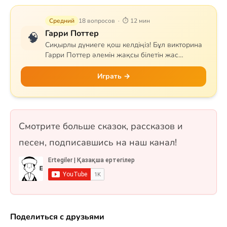
Средний
18 вопросов · ⏱ 12 мин
Гарри Поттер
🧠
Сиқырлы дүниеге қош келдіңіз! Бұл викторина
Гарри Поттер әлемін жақсы білетін жас
сиқыршыларға арналған. Сұрақтар Хогвартс
мектебін, квиддичті, негізгі кейіпкерлерді,
Играть →
сиқырлы заттар мен арнайы сиқырларды
қамтиды. Гриффиндор, Слизерин, Когтевран
немесе Пуффендуй — қай факультетке
жатсаңыз да, білімдеріңізді сынап көріңіз! 18
Смотрите больше сказок, рассказов и
сұрақ, бір таңдауды және рас/жалған
форматтарында.
песен, подписавшись на наш канал!
Поделиться с друзьями