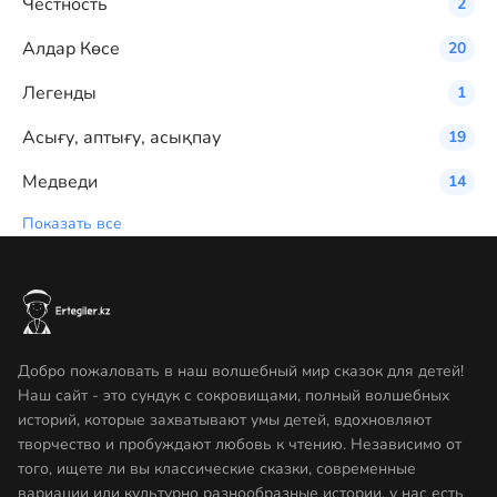
Честность
2
Алдар Көсе
20
Легенды
1
Асығу, аптығу, асықпау
19
Медведи
14
Показать все
Добро пожаловать в наш волшебный мир сказок для детей!
Наш сайт - это сундук с сокровищами, полный волшебных
историй, которые захватывают умы детей, вдохновляют
творчество и пробуждают любовь к чтению. Независимо от
того, ищете ли вы классические сказки, современные
вариации или культурно разнообразные истории, у нас есть