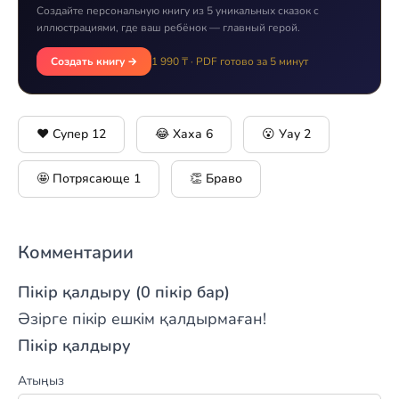
Создайте персональную книгу из 5 уникальных сказок с
иллюстрациями, где ваш ребёнок — главный герой.
Создать книгу →
1 990 ₸ · PDF готово за 5 минут
❤️ Супер
12
😂 Хаха
6
😮 Уау
2
🤩 Потрясающе
1
👏 Браво
Комментарии
Пікір қалдыру (0 пікір бар)
Әзірге пікір ешкім қалдырмаған!
Пікір қалдыру
Атыңыз