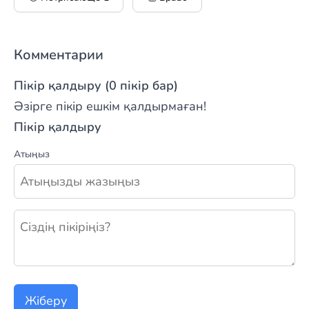
Комментарии
Пікір қалдыру (0 пікір бар)
Әзірге пікір ешкім қалдырмаған!
Пікір қалдыру
Атыңыз
Жаңа пікір қалдыру
Жіберу