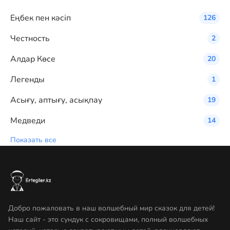
Eңбек пен кәсіп
126
Честность
2
Алдар Көсе
20
Легенды
1
Асығу, аптығу, асықпау
19
Медведи
14
Показать все
Добро пожаловать в наш волшебный мир сказок для детей!
Наш сайт - это сундук с сокровищами, полный волшебных