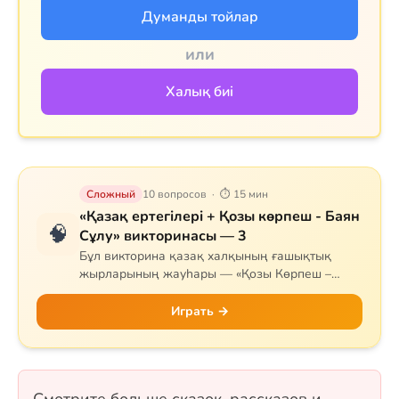
Думанды тойлар
или
Халық биі
Сложный
10 вопросов · ⏱ 15 мин
«Қазақ ертегілері + Қозы көрпеш - Баян
🧠
Сұлу» викторинасы — 3
Бұл викторина қазақ халқының ғашықтық
жырларының жауһары — «Қозы Көрпеш –
Баян Сұлу» дастанына арналған. Сұрақтар
жырдың тарихын, негізгі кейіпкерлерін (Қозы,
Играть →
Баян, Қодар, Қарабай, Сарыбай), оқиғаның
дамуын және тарихи мұрасын қамтиды.
Сонымен қатар Самұрық құсы мен «Жеті
қарақшы» ертегісі де қосылған. 10 сұрақ, бір
Смотрите больше сказок, рассказов и
таңдауды және рас/жалған форматтарында.