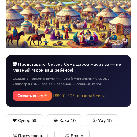
🎁 Представьте: Сказка Семь даров Наурыза — но
главный герой ваш ребёнок!
Создайте персональную книгу из 5 уникальных сказок с
иллюстрациями, где ваш ребёнок — главный герой.
Создать книгу →
1 990 ₸ · PDF готово за 5 минут
❤️ Супер
59
😂 Хаха
10
😮 Уау
15
🤩 Потрясающе
1
👏 Браво