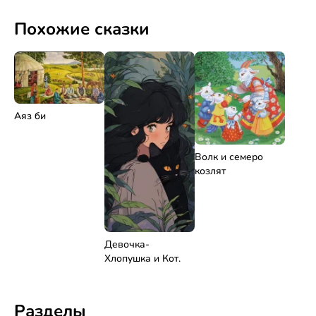
Похожие сказки
Аяз би
Волк и семеро
козлят
Девочка-
Хлопушка и Кот.
Разделы