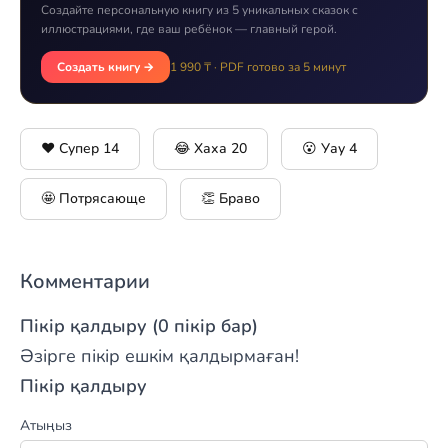
Создайте персональную книгу из 5 уникальных сказок с
иллюстрациями, где ваш ребёнок — главный герой.
Создать книгу →
1 990 ₸ · PDF готово за 5 минут
❤️ Супер
14
😂 Хаха
20
😮 Уау
4
🤩 Потрясающе
👏 Браво
Комментарии
Пікір қалдыру (0 пікір бар)
Әзірге пікір ешкім қалдырмаған!
Пікір қалдыру
Атыңыз