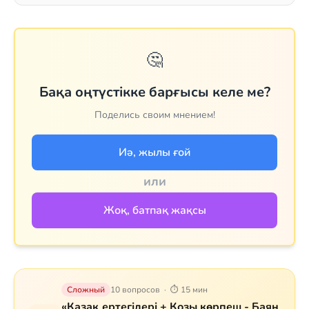
🤔
Бақа оңтүстікке барғысы келе ме?
Поделись своим мнением!
Иә, жылы ғой
или
Жоқ, батпақ жақсы
Сложный
10 вопросов · ⏱ 15 мин
«Қазақ ертегілері + Қозы көрпеш - Баян