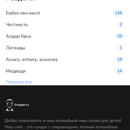
Eңбек пен кәсіп
126
Честность
2
Алдар Көсе
20
Легенды
1
Асығу, аптығу, асықпау
19
Медведи
14
Показать все
Добро пожаловать в наш волшебный мир сказок для детей!
Наш сайт - это сундук с сокровищами, полный волшебных