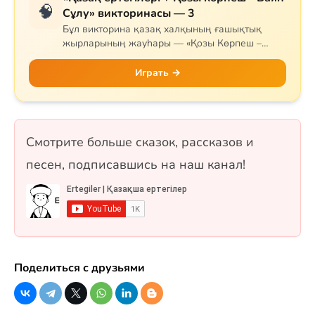
🧠
Сұлу» викторинасы — 3
Бұл викторина қазақ халқының ғашықтық
жырларының жауһары — «Қозы Көрпеш –
Баян Сұлу» дастанына арналған. Сұрақтар
жырдың тарихын, негізгі кейіпкерлерін (Қозы,
Играть →
Баян, Қодар, Қарабай, Сарыбай), оқиғаның
дамуын және тарихи мұрасын қамтиды.
Сонымен қатар Самұрық құсы мен «Жеті
қарақшы» ертегісі де қосылған. 10 сұрақ, бір
Смотрите больше сказок, рассказов и
таңдауды және рас/жалған форматтарында.
песен, подписавшись на наш канал!
Поделиться с друзьями