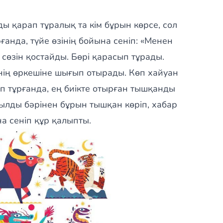
ы қарап тұралық та кім бұрын көрсе, сол
ғанда, түйе өзінің бойына сеніп: «Менен
 сөзін қостайды. Бөрі қарасып тұрады.
нің өркешіне шығып отырады. Көп хайуан
деп тұрғанда, ең биікте отырған тышқанды
жылды бәрінен бұрын тышқан көріп, хабар
а сеніп құр қалыпты.