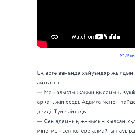
Жаң
Ең ерте заманда хайуандар жылдың 
айтыпты:
— Мен алысты жақын қыламын. Күшімді
арқан, жіп еседі. Адамға менен пайд
дейді. Түйе айтады:
— Сен адамның жұмысын қылсаң, сұл
міне, мен сен көтере алмайтын ауыр