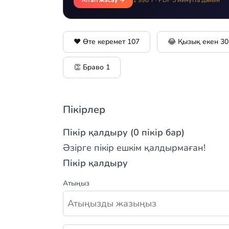
❤️ Өте керемет
107
😂 Қызық екен
30
👏 Браво
1
Пікірлер
Пікір қалдыру (0 пікір бар)
Әзірге пікір ешкім қалдырмаған!
Пікір қалдыру
Атыңыз