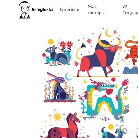
Жас
Ертегілер
топтары
Тыңда