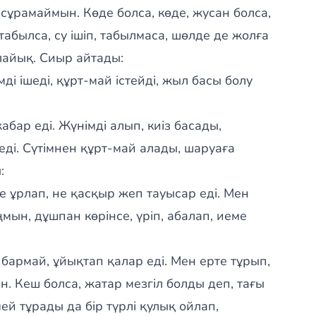
сұрамаймын. Көде болса, көде, жусан болса,
 табылса, су ішіп, табылмаса, шөлде де жолға
лайық. Сиыр айтады:
мді ішеді, құрт-май істейді, жыл басы болу
бар еді. Жүнімді алып, киіз басады,
седі. Сүтімнен құрт-май алады, шаруаға
:
е ұрлап, не қасқыр жеп тауысар еді. Мен
н, дұшпан көрінсе, үріп, абалап, иеме
бармай, ұйықтап қалар еді. Мен ерте тұрып,
. Кеш болса, жатар мезгіл болды деп, тағы
й тұрады да бір түрлі қулық ойлап,