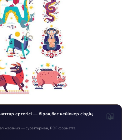
📖
аттар ертегісі — бірақ бас кейіпкер сіздің
тап жасаңыз — суреттермен, PDF форматта.