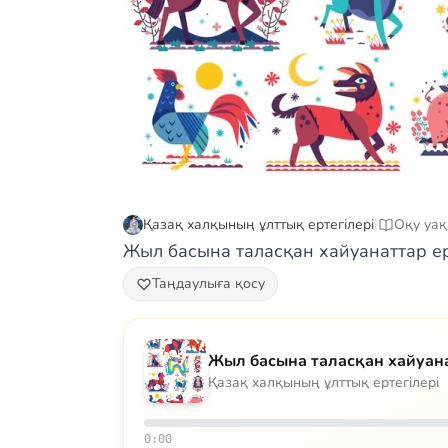
Қазақ халқының ұлттық ертегілері
|
Оқу уақ
Жыл басына таласқан хайуанаттар ер
Таңдаулыға қосу
Жыл басына таласқан хайуан
Қазақ халқының ұлттық ертегілері
0:00