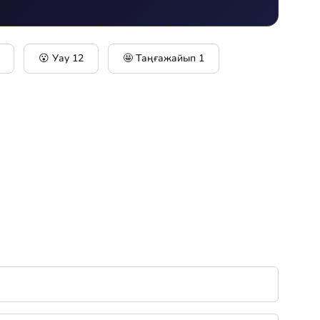
😮 Уау
12
🤩 Таңғажайып
1