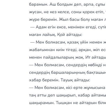
барамын. Аш болдым деп, арпа, сұлы 
жусан, не кез келсе, соны қорек етіп,
жүре беремін. Жыл басы болу маған 
— Адам егін ексе, менімен егеді, сүті
маған лайық. Қой айтады:
— Мен болмасам, қазақ үйін немен жа
жабағымнан киім тігеді, арқан, жіп е
менен пайдалыларың жоқ. Ит айтады
— Мен болмасам, сендердің көбіңді н
сендердің баршаларыңның бақташыңмы
хабар беремін. Тауық айтады:
— Мен болмасам, кісі ерте жұмысына 
таң атты деп шақырып, хабар айтамын
шақырамын. Тышқан не айтарын білме