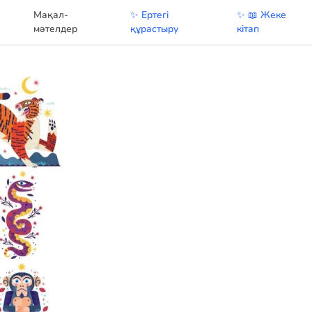
Мақал-
✨ Ертегі
✨ 📖 Жеке
у
мәтелдер
құрастыру
кітап