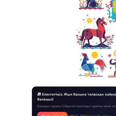
🎁 Елестетіңіз: Жыл басына таласқан хайуан
балаңыз!
Балаңыз туралы 5 бірегей ертегіден тұратын жеке кі
Кітап жасау →
1 990 ₸ · PDF 5 минутта дайын