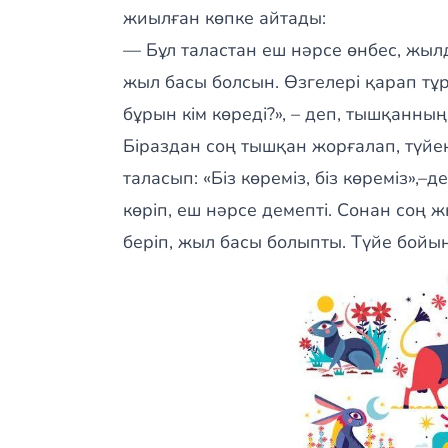
жиылған көпке айтады:
— Бұл таластан еш нәрсе өнбес, жылд
жыл басы болсын. Өзгелері қарап тұр
бұрын кім көреді?», – деп, тышқанның
Біраздан соң тышқан жорғалап, түйе
таласып: «Біз көреміз, біз көреміз»,–
көріп, еш нәрсе демепті. Сонан соң 
беріп, жыл басы болыпты. Түйе бойын