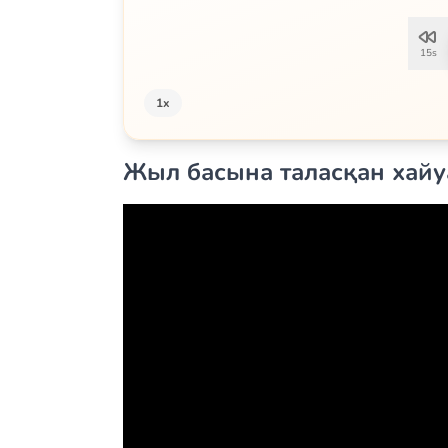
15s
1x
Жыл басына таласқан хайу