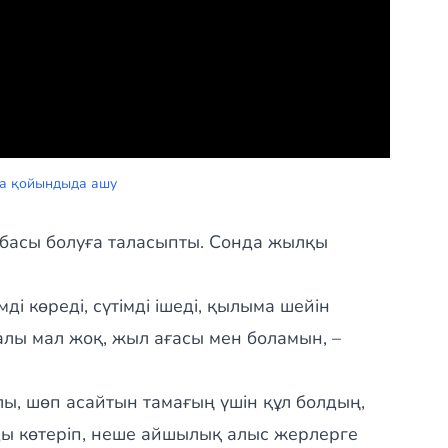
а қойындыда ашу
басы болуға таласыпты. Сонда жылқы
 көреді, сүтімді ішеді, қылыма шейін
алы мал жоқ, жыл ағасы мен боламын, –
ы, шөп асайтын тамағың үшін құл болдың,
ды көтеріп, неше айшылық алыс жерлерге