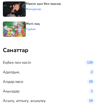
Мақта қыз бен мысық
Жануарлар
Жеті лақ
Тәрбие
Санаттар
Eңбек пен кәсіп
126
Адалдық
2
Алдар көсе
20
Аңыздар
1
Асығу, аптығу, асықпау
19