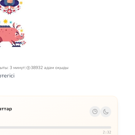
ыты: 3 минут
|
38932 адам оқыды
тегісі
аттар
2:32