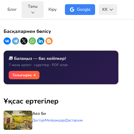
Тағы
Блог
Кіру
Google
KK
Басқалармен бөлісу
🎁 Балаңыз — бас кейіпкер!
7 жеке ертегі · суреттер · PDF кітап
Толығырақ →
Ұқсас ертегілер
Аяз би
Дәстүр/Мейрамдар/Дастархан