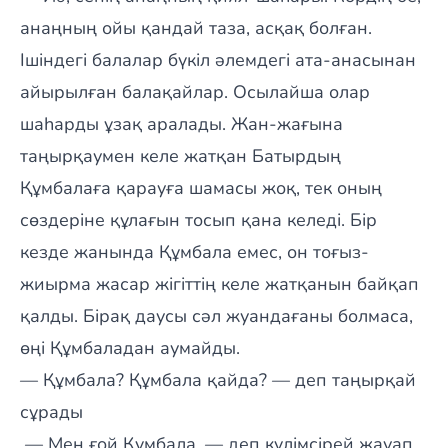
анаңның ойы қандай таза, асқақ болған.
Ішіндегі балалар бүкіл әлемдегі ата-анасынан
айырылған балақайлар. Осылайша олар
шаһарды ұзақ аралады. Жан-жағына
таңырқаумен келе жатқан Батырдың
Құмбалаға қарауға шамасы жоқ, тек оның
сөздеріне құлағын тосып қана келеді. Бір
кезде жанында Құмбала емес, он тоғыз-
жиырма жасар жігіттің келе жатқанын байқап
қалды. Бірақ даусы сәл жуандағаны болмаса,
өңі Құмбаладан аумайды.
— Құмбала? Құмбала қайда? — деп таңырқай
сұрады
— Мен ғой Құмбала, — деп күлімсірей жауап