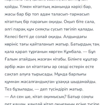
қойды. Үлкен кітаптың жанында кәрісі бар,
жасы бар бір топ адам таласып-тармасып
кітаптың бір парағын оқиды. Оқып біте сала,
әлгі парақ құм сияқты сусып төгіліп қалады.
Келесі бетті де солай оқиды. Алдындағы
көрініс тағы қайталанып жатыр. Батырдың таң
қала қарап тұрғанын көрген Құмбала. — Бұл
Ғалым атайдың жазған кітабы. Білімге құштар
әрбір жан ол кітаптағы әр сөзді естерін есте
сақтап алуға тырысады. Мұнда барлығы
құмнан жасалғандықтан ұзаққа шыдамайды.
Тез бұзылады, — деп түсіндіріп жатыр.
— Ал сен ше, кітап оқимысың? Батыр соңғы
рет қашан, қандай кітап оқығанын есіне түсіре