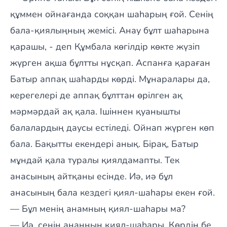
құммен ойнағанда соққан шаһарың ғой. Сенің
бала-қиялыңның жемісі. Анау бұлт шаһарына
қарашы, - деп Құмбала көгілдір көкте жүзіп
жүрген ақша бұлтты нұсқап. Аспанға қараған
Батыр аппақ шаһарды көрді. Мұнаралары да,
керегелері де аппақ бұлттан өрілген ақ
мәрмәрдай ақ қала. Ішіннен қуанышты
балалардың даусы естіледі. Ойнап жүрген көп
бала. Бақытты екендері анық. Бірақ, Батыр
мұндай қала туралы қиялдамапты. Тек
анасының айтқаны есінде. Иә, иә бұл
анасының бала кездегі қиял-шаһары екен ғой.
— Бұл менің анамның қиял-шаһары ма?
— Иә, сенің анаңның қиял-шаһары. Көрдің бе,