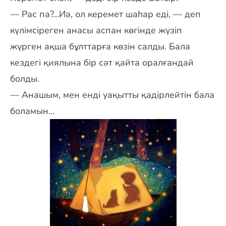
— Рас па?...Иә, ол керемет шаһар еді, — деп
күлімсіреген анасы аспан көгінде жүзіп
жүрген ақша бұлттарға көзін салды. Бала
кездегі қиялына бір сәт қайта оралғандай
болды.
— Анашым, мен енді уақытты қадірлейтін бала
боламын...