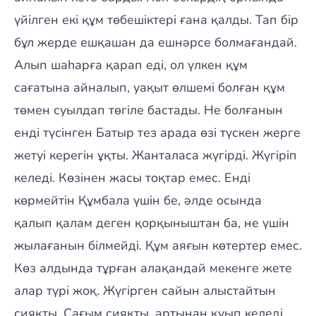
үйілген екі құм төбешіктері ғана қалды. Тап бір
бұл жерде ешқашан да ешнәрсе болмағандай.
Алып шаһарға қарап еді, ол үлкен құм
сағатына айналып, уақыт өлшемі болған құм
төмен суылдап төгіле бастады. Не болғанын
енді түсінген Батыр тез арада өзі түскен жерге
жетуі керегін ұқты. Жанталаса жүгірді. Жүгіріп
келеді. Көзінен жасы тоқтар емес. Енді
көрмейтін Құмбала үшін бе, әлде осында
қалып қалам деген қорқыныштан ба, не үшін
жылағанын білмейді. Құм аяғын көтертер емес.
Көз алдында тұрған алақандай мекенге жете
алар түрі жоқ. Жүгірген сайын алыстайтын
сияқты. Сағым сияқты, артынан қуып келеді.