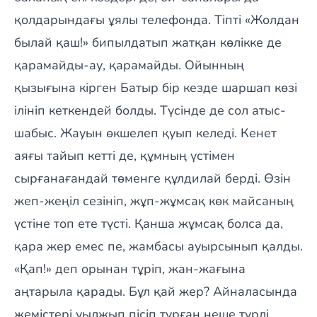
қолдарындағы ұялы телефонда. Тіпті «Жолдан
былай қаш!» бипылдатып жатқан көлікке де
қарамайды-ау, қарамайды. Ойынның
қызығына кірген Батыр бір кезде шаршап көзі
ілініп кеткендей болды. Түсінде де сол атыс-
шабыс. Жауын өкшелеп қуып келеді. Кенет
аяғы тайып кетті де, құмның үстімен
сырғанағандай төменге құлдилай берді. Өзін
жеп-жеңіл сезініп, жұп-жұмсақ көк майсаның
үстіне топ ете түсті. Қанша жұмсақ болса да,
қара жер емес пе, жамбасы ауырсынып қалды.
«Қап!» деп орынан тұріп, жан-жағына
аңтарыла қарады. Бұл қай жер? Айналасында
жемістері уылжып пісіп тұрған неше түрлі