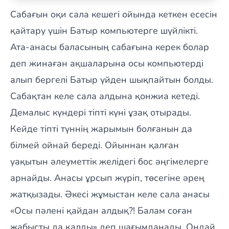
Сабағын оқи сала кешегі ойында кеткен есесін
қайтару үшін Батыр компьютерге шүйлікті.
Ата-анасы баласының сабағына керек болар
деп жинаған ақшаларына осы компьютерді
алып бергелі Батыр үйден шықпайтын болды.
Сабақтан келе сала алдына қонжиа кетеді.
Демалыс күндері тіпті күні ұзақ отырады.
Кейде тіпті түннің жарымын болғанын да
білмей ойнай береді. Ойыннан қалған
уақытын әлеуметтік желідегі бос әңгімелерге
арнайды. Анасы ұрсып жүріп, төсегіне әрең
жатқызады. Әкесі жұмыстан келе сала анасы
«Осы пәлені қайдан алдық?! Балам соған
жабысты да қалды» деп шағымданады. Ондай