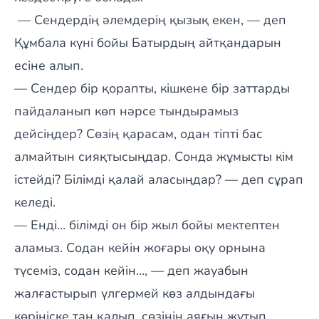
— Сендердің әлемдерің қызық екен, — деп
Құмбала күні бойы Батырдың айтқандарын
есіне алып.
— Сендер бір қорапты, кішкене бір заттарды
пайдаланып көп нәрсе тындырамыз
дейсіңдер? Сөзің қарасам, одан тіпті бас
алмайтын сияқтысыңдар. Сонда жұмысты кім
істейді? Білімді қалай аласыңдар? — деп сұрап
келеді.
— Енді... білімді он бір жыл бойы мектептен
аламыз. Содан кейін жоғары оқу орнына
түсеміз, содан кейін..., — деп жауабын
жалғастырып үлгермей көз алдындағы
көрініске таң қалып, сөзінің аяғын жұтып