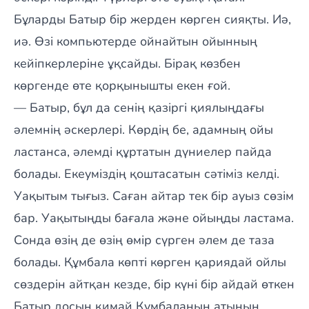
Бұларды Батыр бір жерден көрген сияқты. Иә,
иә. Өзі компьютерде ойнайтын ойынның
кейіпкерлеріне ұқсайды. Бірақ көзбен
көргенде өте қорқынышты екен ғой.
— Батыр, бұл да сенің қазіргі қиялыңдағы
әлемнің әскерлері. Көрдің бе, адамның ойы
ластанса, әлемді құртатын дүниелер пайда
болады. Екеуміздің қоштасатын сәтіміз келді.
Уақытым тығыз. Саған айтар тек бір ауыз сөзім
бар. Уақытыңды бағала және ойыңды ластама.
Сонда өзің де өзің өмір сүрген әлем де таза
болады. Құмбала көпті көрген қариядай ойлы
сөздерін айтқан кезде, бір күні бір айдай өткен
Батыр досын қимай Құмбаланың атының