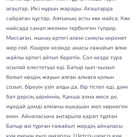
ағаштар. Иісі мұрын жарады. Ағаштарда
сайраған құстар. Аяғының асты көк майса. Көк
майсада самал желмен тербелген гүлдер.
Мәссаған, мынау ертегі әлемі сияқты керемет
жер ғой. Кішірек кезінде анасы ғажайып өлке
жайлы ертегі айтып беретін. Сол кезде тура
осылай елестетуші еді. Батыр қып-қызыл
болып көздің жауын алған алмаға қолын
созып, біреуін үзіп алды да, бір тістеп еді, дәмі
бал дерсің шіркіннің. Қанша алма жесе де,
мұндай дәмді алманы ешқашан жеп көрмеген
екен. Айналасына аңтарыла қарап тұрған
Батыр өзі тұрған ғажайып жердің айналасы
құм екенін енді аңғарды. Шетсіз-шексіз құм