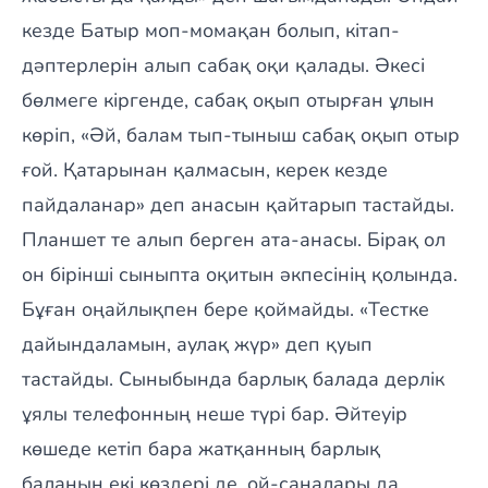
кезде Батыр моп-момақан болып, кітап-
дәптерлерін алып сабақ оқи қалады. Әкесі
бөлмеге кіргенде, сабақ оқып отырған ұлын
көріп, «Әй, балам тып-тыныш сабақ оқып отыр
ғой. Қатарынан қалмасын, керек кезде
пайдаланар» деп анасын қайтарып тастайды.
Планшет те алып берген ата-анасы. Бірақ ол
он бірінші сыныпта оқитын әкпесінің қолында.
Бұған оңайлықпен бере қоймайды. «Тестке
дайындаламын, аулақ жүр» деп қуып
тастайды. Сыныбында барлық балада дерлік
ұялы телефонның неше түрі бар. Әйтеуір
көшеде кетіп бара жатқанның барлық
баланың екі көздері де, ой-саналары да