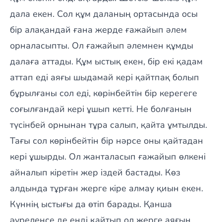
дала екен. Сол құм даланың ортасында осы
бір алақандай ғана жерде ғажайып әлем
орналасыпты. Ол ғажайып әлемнен құмды
далаға аттады. Құм ыстық екен, бір екі қадам
аттап еді аяғы шыдамай кері қайтпақ болып
бұрылғаны сол еді, көрінбейтін бір керегеге
соғылғандай кері ұшып кетті. Не болғанын
түсінбей орнынан тұра салып, қайта ұмтылды.
Тағы сол көрінбейтін бір нәрсе оны қайтадан
кері ұшырды. Ол жанталасып ғажайып өлкені
айналып кіретін жер іздей бастады. Көз
алдында тұрған жерге кіре алмау қиын екен.
Күннің ыстығы да өтіп барады. Қанша
әуреленсе де енді қайтып ол жерге аяғын