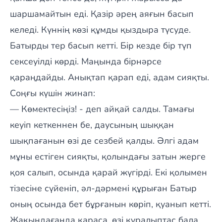
шаршамайтын еді. Қазір әрең аяғын басып
келеді. Күннің көзі құмды қыздыра түсуде.
Батырды тер басып кетті. Бір кезде бір түп
сексеуілді көрді. Маңында бірнәрсе
қараңдайды. Анықтап қарап еді, адам сияқты.
Соңғы күшін жинап:
— Көмектесіңіз! - деп айқай салды. Тамағы
кеуіп кеткеннен бе, даусының шыққан
шықпағанын өзі де сезбей қалды. Әлгі адам
мұны естіген сияқты, қолындағы затын жерге
қоя салып, осында қарай жүгірді. Екі қолымен
тізесіне сүйеніп, әл-дәрмені құрыған Батыр
оның осында бет бұрғанын көріп, қуанып кетті.
Жақындағанда қараса, өзі құралыптас бала