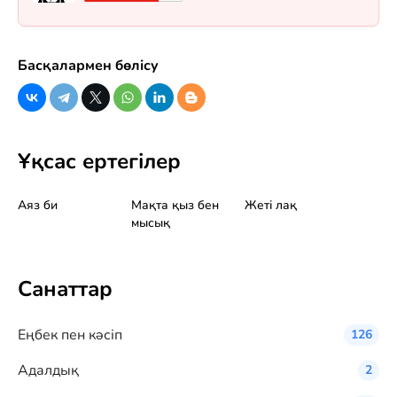
Басқалармен бөлісу
Ұқсас ертегілер
Аяз би
Мақта қыз бен
Жеті лақ
мысық
Санаттар
Eңбек пен кәсіп
126
Адалдық
2