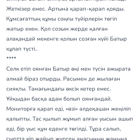
Жеткізер емес. Артына қарап-қарап қояды.
Құмсағаттың құмы соңғы түйірлерін төгіп
жатыр екен. Қол созым жерде қалған
алақандай мекенге қолын созған күйі Батыр
құлап түсті..
****
Селк етіп оянған Батыр өңі мен түсін ажырата
алмай біраз отырды. Расымен де жылаған
сияқты. Тамағындағы өксік кетер емес.
Ұйқыдан басқа адам болып оянғандай.
Мониторға қарап еді, «өзі» әлдеқашан жеңіліп
қалыпты. Тас қылып жұмып алған уысын ашып
еді, бір уыс құм еденге төгілді. Тұра салып,
сыртта кір жайып жүрген анасының жанына