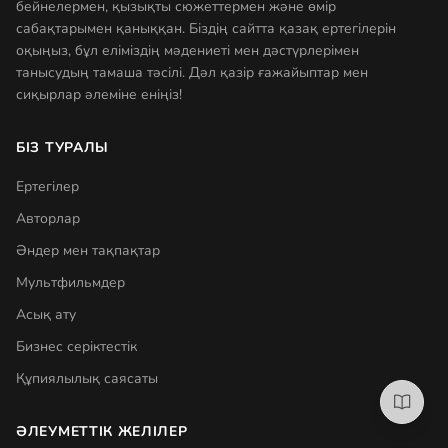
бейнелермен, қызықты сюжеттермен және өмір
сабақтарымен қаныққан. Біздің сайтта қазақ ертегілерін
оқыңыз, бұл еліміздің мәдениеті мен дәстүрлерімен
танысудың тамаша тәсілі. Дәл қазір ғажайыптар мен
сиқырлар әлеміне еніңіз!
БІЗ ТУРАЛЫ
Ертегілер
Авторлар
Әндер мен тақпақтар
Мультфильмдер
Асық ату
Бизнес серіктестік
Құпиялылық саясаты
ӘЛЕУМЕТТІК ЖЕЛІЛЕР