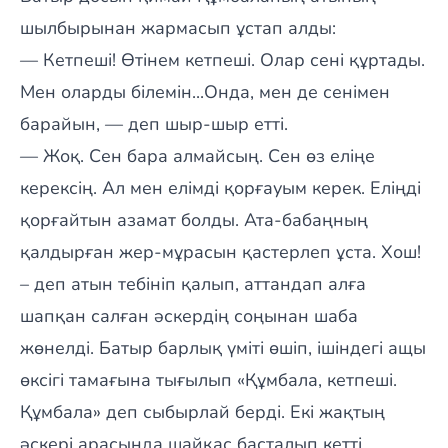
шылбырынан жармасып ұстап алды:
— Кетпеші! Өтінем кетпеші. Олар сені құртады.
Мен оларды білемін...Онда, мен де сенімен
барайын, — деп шыр-шыр етті.
— Жоқ. Сен бара алмайсың. Сен өз еліңе
керексің. Ал мен елімді қорғауым керек. Еліңді
қорғайтын азамат болды. Ата-бабаңның
қалдырған жер-мұрасын қастерлеп ұста. Хош!
– деп атын тебініп қалып, аттандап алға
шапқан салған әскердің соңынан шаба
жөнелді. Батыр барлық үміті өшіп, ішіндегі ащы
өксігі тамағына тығылып «Құмбала, кетпеші.
Құмбала» деп сыбырлай берді. Екі жақтың
әскері арасында шайқас басталып кетті.