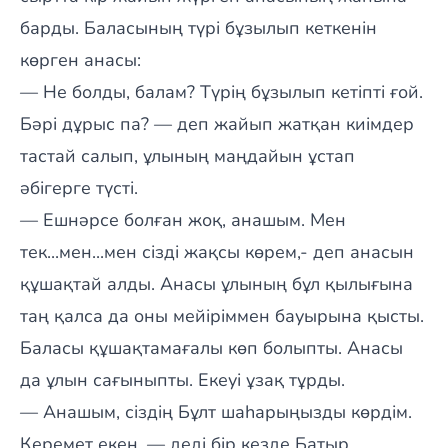
барды. Баласының түрі бұзылып кеткенін
көрген анасы:
— Не болды, балам? Түрің бұзылып кетіпті ғой.
Бәрі дұрыс па? — деп жайып жатқан киімдер
тастай салып, ұлының маңдайын ұстап
әбігерге түсті.
— Ешнәрсе болған жоқ, анашым. Мен
тек...мен...мен сізді жақсы көрем,- деп анасын
құшақтай алды. Анасы ұлының бұл қылығына
таң қалса да оны мейіріммен бауырына қысты.
Баласы құшақтамағалы көп болыпты. Анасы
да ұлын сағыныпты. Екеуі ұзақ тұрды.
— Анашым, сіздің Бұлт шаһарыңызды көрдім.
Керемет екен, — деді бір кезде Батыр.