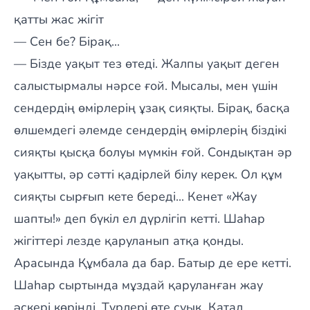
қатты жас жігіт
— Сен бе? Бірақ...
— Бізде уақыт тез өтеді. Жалпы уақыт деген
салыстырмалы нәрсе ғой. Мысалы, мен үшін
сендердің өмірлерің ұзақ сияқты. Бірақ, басқа
өлшемдегі әлемде сендердің өмірлерің біздікі
сияқты қысқа болуы мүмкін ғой. Сондықтан әр
уақытты, әр сәтті қадірлей білу керек. Ол құм
сияқты сырғып кете береді... Кенет «Жау
шапты!» деп бүкіл ел дүрлігіп кетті. Шаһар
жігіттері лезде қаруланып атқа қонды.
Арасында Құмбала да бар. Батыр де ере кетті.
Шаһар сыртында мұздай қаруланған жау
әскері көрінді. Түрлері өте суық. Қатал.