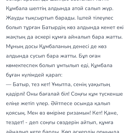
Құмбала шептің алдында атой салып жүр.
Жауды тықсыртып барады. Іштей тілеулес
болып тұрған Батырдің көз алдында кенет екі
жақтың да әскері құмға айналып бара жатты.
Мұның досы Құмбаланың денесі де көз
алдында сусып бара жатты. Бұл оған
көмектеспек болып ұмтылып еді, Құмбала
бұған күлімдей қарап:
— Батыр, тез кет! Ұмытпа, сенің уақытың
қадірлі! Оны бағалай біл! Соңғы құм түскенше
еліңе жетіп үлер. Әйтпесе осында қалып
қоясың. Мен өз өміріме ризамын! Кет! Қане,
тездет! - деп соңғы сөздерін айтып, құмға
айналып кете барды. Көп әскердің орнында