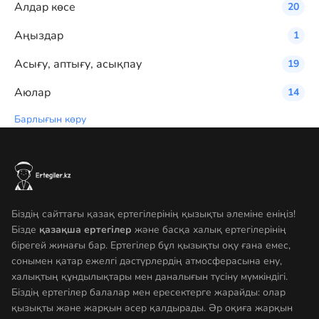
Алдар көсе
20
Аңыздар
1
Асығу, аптығу, асықпау
19
Аюлар
14
Барлығын көру
Біздің сайттағы қазақ ертегілерінің қызықты әлеміне еніңіз!
Бізде
қазақша ертегілер
және басқа халық ертегілерінің
бірегей жинағы бар. Ертегілер бұл қызықты оқу ғана емес,
сонымен қатар ежелгі дәстүрлердің атмосферасына ену,
халықтың құндылықтары мен даналығын түсіну мүмкіндігі.
Біздің ертегілер балалар мен ересектерге жарайды: олар
қызықты және жарқын әсер қалдырады. Әр оқиға жарқын