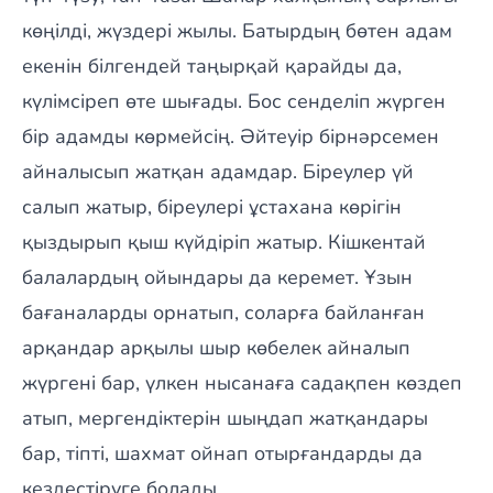
көңілді, жүздері жылы. Батырдың бөтен адам
екенін білгендей таңырқай қарайды да,
күлімсіреп өте шығады. Бос сенделіп жүрген
бір адамды көрмейсің. Әйтеуір бірнәрсемен
айналысып жатқан адамдар. Біреулер үй
салып жатыр, біреулері ұстахана көрігін
қыздырып қыш күйдіріп жатыр. Кішкентай
балалардың ойындары да керемет. Ұзын
бағаналарды орнатып, соларға байланған
арқандар арқылы шыр көбелек айналып
жүргені бар, үлкен нысанаға садақпен көздеп
атып, мергендіктерін шыңдап жатқандары
бар, тіпті, шахмат ойнап отырғандарды да
кездестіруге болады.