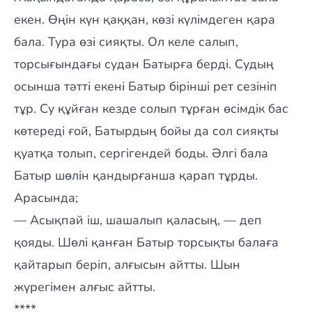
екен. Өңін күн қаққан, көзі күлімдеген қара
бала. Тура өзі сияқты. Ол келе салып,
торсығындағы судан Батырға берді. Судың
осынша тәтті екені Батыр бірінші рет сезініп
тұр. Су құйған кезде солып тұрған өсімдік бас
көтереді ғой, Батырдың бойы да сол сияқты
қуатқа толып, сергігендей боды. Әлгі бала
Батыр шөлін қандырғанша қарап тұрды.
Арасында;
— Асықпай іш, шашалып қаласың, — деп
қояды. Шөлі қанған Батыр торсықты балаға
қайтарып беріп, алғысын айтты. Шын
жүрегімен алғыс айтты.
****