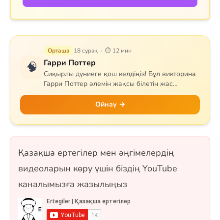
Орташа
18 сұрақ · ⏱ 12 мин
Гарри Поттер
🧠
Сиқырлы дүниеге қош келдіңіз! Бұл викторина
Гарри Поттер әлемін жақсы білетін жас
сиқыршыларға арналған. Сұрақтар Хогвартс
мектебін, квиддичті, негізгі кейіпкерлерді,
Ойнау →
сиқырлы заттар мен арнайы сиқырларды
қамтиды. Гриффиндор, Слизерин, Когтевран
немесе Пуффендуй — қай факультетке
жатсаңыз да, білімдеріңізді сынап көріңіз! 18
Қазақша ертегілер мен әңгімелердің
сұрақ, бір таңдауды және рас/жалған
форматтарында.
видеоларын көру үшін біздің YouTube
каналымызға жазылыңыз