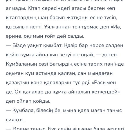
алмады. Кітап сөресіндегі атасы берген көп
кітаптардың шаң басып жатқаны есіне түсіп,
қысылып кетті. Ұялғаннан тек тұрмас деп «Иә,
әрине, оқимын ғой» дей салды.
— Бізде уақыт қымбат. Қазір бар нәрсе сәлден
кейін құмға айналып кетуі оп-оңай, — деген
Құмбаланың сөзі Батырдің есіне тарих пәнінде
оқыған құм астында қалған, сан мыңдаған
қазақтың көне қалаларын түсірді. «Расымен
де. Ол қалалар да құмға айналып кеткендей»
деп ойлап қойды.
— Құмбала, білесің бе, мына қала маған таныс
сияқты.
— Әрине таныс. Бұл сенің кішкене бала кездегі