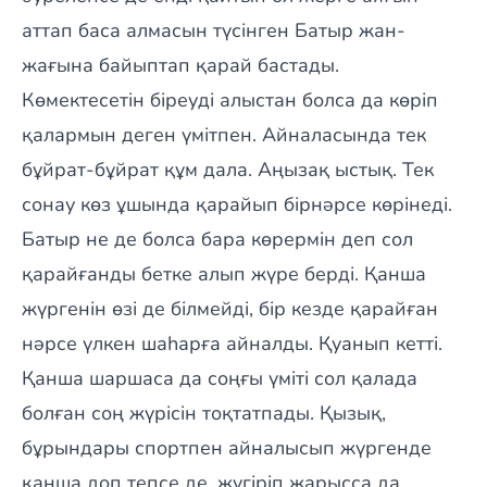
аттап баса алмасын түсінген Батыр жан-
жағына байыптап қарай бастады.
Көмектесетін біреуді алыстан болса да көріп
қалармын деген үмітпен. Айналасында тек
бұйрат-бұйрат құм дала. Аңызақ ыстық. Тек
сонау көз ұшында қарайып бірнәрсе көрінеді.
Батыр не де болса бара көрермін деп сол
қарайғанды бетке алып жүре берді. Қанша
жүргенін өзі де білмейді, бір кезде қарайған
нәрсе үлкен шаһарға айналды. Қуанып кетті.
Қанша шаршаса да соңғы үміті сол қалада
болған соң жүрісін тоқтатпады. Қызық,
бұрындары спортпен айналысып жүргенде
қанша доп тепсе де, жүгіріп жарысса да