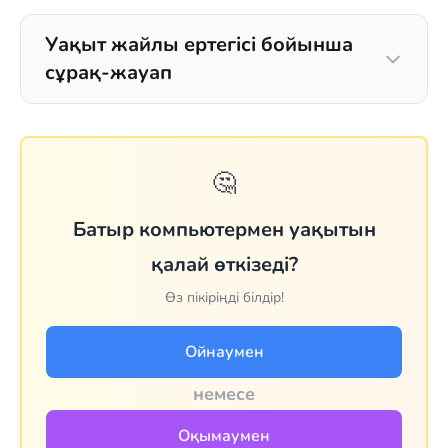
Уақыт жайлы ертегісі бойынша
сұрақ-жауап
🤔
Батыр компьютермен уақытын
қалай өткізеді?
Өз пікіріңді білдір!
Ойнаумен
немесе
Оқымаумен