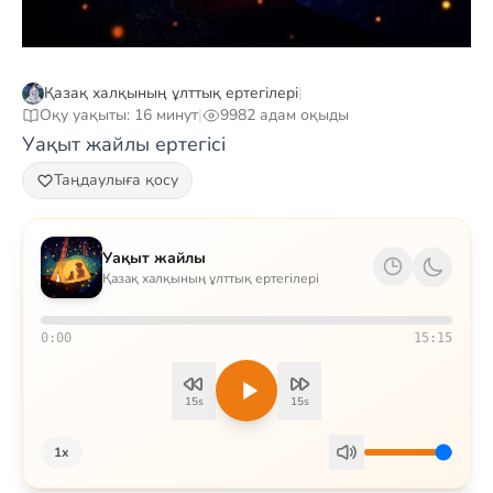
Қазақ халқының ұлттық ертегілері
|
Оқу уақыты: 16 минут
|
9982 адам оқыды
Уақыт жайлы ертегісі
Таңдаулыға қосу
Уақыт жайлы
Қазақ халқының ұлттық ертегілері
0:00
15:15
15s
15s
1x