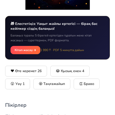
🎁 Елестетіңіз: Уақыт жайлы ертегісі — бірақ бас
кейіпкер сіздің балаңыз!
Балаңыз туралы 5 бірегей ертегіден тұратын жеке кітап
жасаңыз — суреттермен, PDF форматта.
Кітап жасау →
1 990 ₸ · PDF 5 минутта дайын
❤️ Өте керемет
26
😂 Қызық екен
4
😮 Уау
1
🤩 Таңғажайып
👏 Браво
Пікірлер