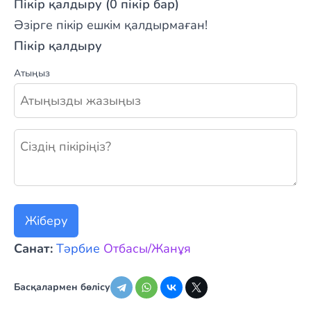
Пікір қалдыру (0 пікір бар)
Әзірге пікір ешкім қалдырмаған!
Пікір қалдыру
Атыңыз
Жаңа пікір қалдыру
Жіберу
Санат:
Тәрбие
Отбасы/Жанұя
Басқалармен бөлісу