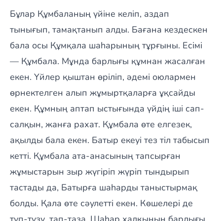
Бұлар Құмбаланың үйіне келіп, аздап
тынығып, тамақтанып алды. Бағана кездескен
бала осы Құмқала шаһарының тұрғыны. Есімі
— Құмбала. Мұнда барлығы құмнан жасалған
екен. Үйлер қыштан өріліп, әдемі оюлармен
өрнектелген алып жұмыртқаларға ұқсайды
екен. Құмның аптап ыстығында үйдің іші сап-
салқын, жанға рахат. Құмбала өте елгезек,
ақылды бала екен. Батыр екеуі тез тіл табысып
кетті. Құмбала ата-анасының тапсырған
жұмыстарын зыр жүгіріп жүріп тындырып
тастады да, Батырға шаһарды таныстырмақ
болды. Қала өте сәулетті екен. Көшелері де
түп-түзу, тап-таза. Шаһар халқының барлығы