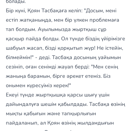
болады.
Бір күні, Қоян Тасбақаға келіп: "Досым, мені
естіп жатқаныңда, мен бір үлкен проблемаға
тап болдым. Ауылымызда жыртқыш сұр
қасқыр пайда болды. Ол түнде біздің үйірімізге
шабуыл жасап, бізді қорқытып жүр! Не істейін,
білмеймін!" - деді. Тасбақа досының уайымын
сезініп, оған сенімді жауап берді: "Мен сенің
жаныңа барамын, бірге әрекет етеміз. Біз
онымен күресуіміз керек!"
Екеуі түнде жыртқышқа қарсы шығу үшін
дайындалуға шешім қабылдады. Тасбақа өзінің
мықты қабығын және тапқырлығын
пайдаланып, ал Қоян өзінің жылдамдығын