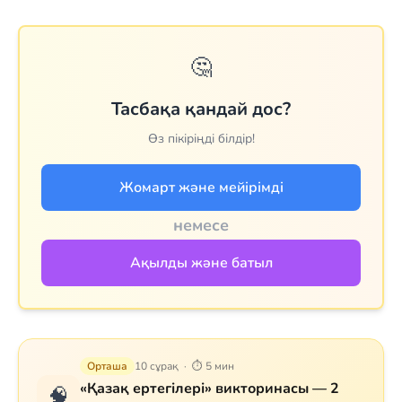
🤔
Тасбақа қандай дос?
Өз пікіріңді білдір!
Жомарт және мейірімді
немесе
Ақылды және батыл
Орташа
10 сұрақ · ⏱ 5 мин
«Қазақ ертегілері» викторинасы — 2
🧠