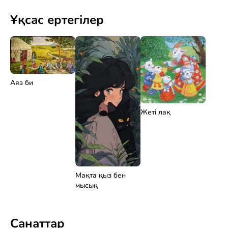
Ұқсас ертегілер
Аяз би
Жеті лақ
Мақта қыз бен
мысық
Санаттар