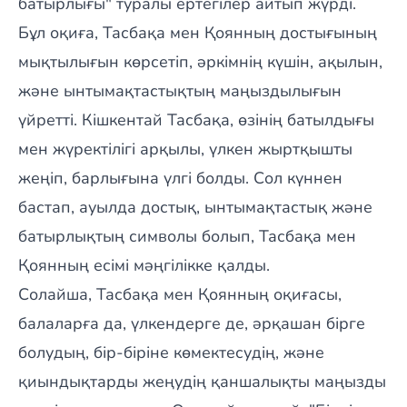
батырлығы" туралы ертегілер айтып жүрді.
Бұл оқиға, Тасбақа мен Қоянның достығының
мықтылығын көрсетіп, әркімнің күшін, ақылын,
және ынтымақтастықтың маңыздылығын
үйретті. Кішкентай Тасбақа, өзінің батылдығы
мен жүректілігі арқылы, үлкен жыртқышты
жеңіп, барлығына үлгі болды. Сол күннен
бастап, ауылда достық, ынтымақтастық және
батырлықтың символы болып, Тасбақа мен
Қоянның есімі мәңгілікке қалды.
Солайша, Тасбақа мен Қоянның оқиғасы,
балаларға да, үлкендерге де, әрқашан бірге
болудың, бір-біріне көмектесудің, және
қиындықтарды жеңудің қаншалықты маңызды