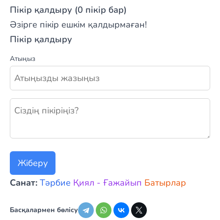
Пікір қалдыру (0 пікір бар)
Әзірге пікір ешкім қалдырмаған!
Пікір қалдыру
Атыңыз
Жаңа пікір қалдыру
Жіберу
Санат:
Тәрбие
Қиял - Ғажайып
Батырлар
Басқалармен бөлісу