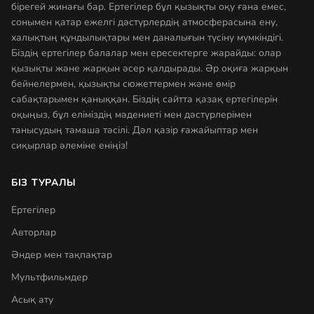
бірегей жинағы бар. Ертегілер бұл қызықты оқу ғана емес,
сонымен қатар ежелгі дәстүрлердің атмосферасына ену,
халықтың құндылықтары мен даналығын түсіну мүмкіндігі.
Біздің ертегілер балалар мен ересектерге жарайды: олар
қызықты және жарқын әсер қалдырады. Әр оқиға жарқын
бейнелермен, қызықты сюжеттермен және өмір
сабақтарымен қаныққан. Біздің сайтта қазақ ертегілерін
оқыңыз, бұл еліміздің мәдениеті мен дәстүрлерімен
танысудың тамаша тәсілі. Дәл қазір ғажайыптар мен
сиқырлар әлеміне еніңіз!
БІЗ ТУРАЛЫ
Ертегілер
Авторлар
Әндер мен тақпақтар
Мультфильмдер
Асық ату