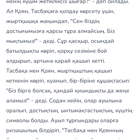
менің күшім жеткіліксіз шығар?" - деп ойлады.
Ал Қоян, Тасбақаға қолдау көрсету үшін,
жыртқышқа жақындап, "Сен біздің
достығымызға қарсы тұра алмайсың. Біз
мықтымыз!" - деді. Сұр қасқыр, осындай
батылдықты көріп, қорқу сезіміне бой
алдырып, артына қарай қашып кетті.
Тасбақа мен Қоян, жыртқыштың қашып
кеткенін көріп, қуанып, бір-біріне құшақтасып:
"Біз бірге болсақ, қандай қиындықты да жеңе
аламыз!" - деді. Содан кейін, олар ауылына
оралып, достықтың, ынтымақтастықтың, күштің
символы болды. Ауыл тұрғындары оларға
ризашылық білдіріп, "Тасбақа мен Қоянның