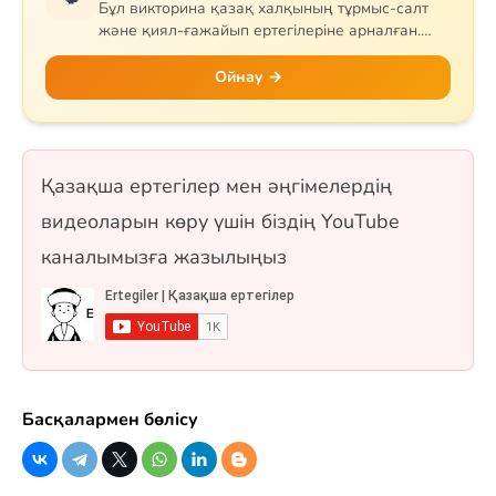
Бұл викторина қазақ халқының тұрмыс-салт
және қиял-ғажайып ертегілеріне арналған.
Сұрақтар тапқыр Тазша Бала, дана Аяз би,
шешен Жиренше, «Алтын сақа», «Күн
Ойнау →
астындағы Күнікей қыз» және «Ақ ниет пен
Қара ниет» ертегілерін қамтиды. 10 сұрақ, бір
таңдауды форматында.
Қазақша ертегілер мен әңгімелердің
видеоларын көру үшін біздің YouTube
каналымызға жазылыңыз
Басқалармен бөлісу