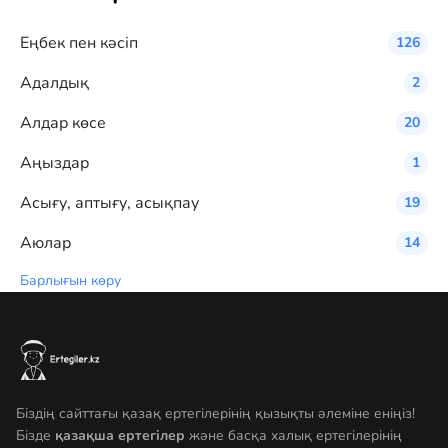
Eңбек пен кәсіп
126
Адалдық
2
Алдар көсе
20
Аңыздар
1
Асығу, аптығу, асықпау
19
Аюлар
14
Барлығын көру
Біздің сайттағы қазақ ертегілерінің қызықты әлеміне еніңіз!
Бізде
қазақша ертегілер
және басқа халық ертегілерінің