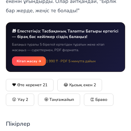
екенін ұғындырды. Олар айтқандай, "Бірлік
бар жерде, жеңіс те болады!"
🎁 Елестетіңіз: Тасбақаның Талапты Батыры ертегісі
— бірақ бас кейіпкер сіздің балаңыз!
Балаңыз туралы 5 бірегей ертегіден тұратын жеке кітап
жасаңыз — суреттермен, PDF форматта.
Кітап жасау →
1 990 ₸ · PDF 5 минутта дайын
❤️ Өте керемет
21
😂 Қызық екен
2
😮 Уау
2
🤩 Таңғажайып
👏 Браво
Пікірлер