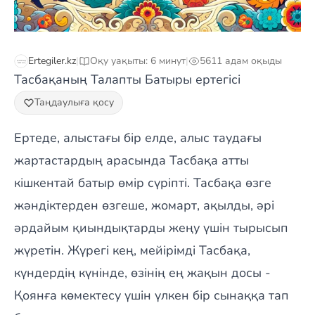
Ertegiler.kz
|
Оқу уақыты: 6 минут
|
5611 адам оқыды
Тасбақаның Талапты Батыры ертегісі
Таңдаулыға қосу
Ертеде, алыстағы бір елде, алыс таудағы
жартастардың арасында Тасбақа атты
кішкентай батыр өмір сүріпті. Тасбақа өзге
жәндіктерден өзгеше, жомарт, ақылды, әрі
әрдайым қиындықтарды жеңу үшін тырысып
жүретін. Жүрегі кең, мейірімді Тасбақа,
күндердің күнінде, өзінің ең жақын досы -
Қоянға көмектесу үшін үлкен бір сынаққа тап