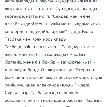
жарнамалады. Олар түннің қараңғылығында
жыртқыштың ізін тапты. Сұр қасқыр, оларды
көргенде, қатты күліп, "Сендер мені жеңе
алмайсыңдар! Менің күшім мен жылдамдығым
сендерден әлдеқайда артық!" - деді. Бірақ
Тасбақа мен Қоян қорықпады.
Тасбақа, өзінің ақылымен, "Сенің күшің мен
жылдамдығың бізге маңызды емес. Біз
біргеміз, және біз бір-бірімізді қорғаймыз!" -
деп жауап берді. Ол жыртқышқа: "Егер сен
бізге зиян тигізсең, біздің достығымыздың күші
сенің күшіңнен әлдеқайда мықты!" - деді.
Сұр қасқыр, Тасбақаның сөздерінен
әсерленіп, ол тіпті күмәндана бастады. "Бәлкім,