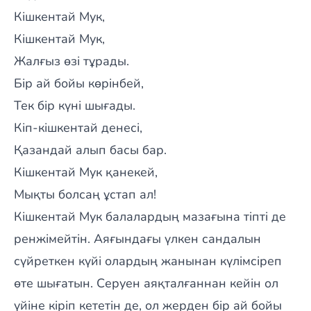
Кішкентай Мук,
Кішкентай Мук,
Жалғыз өзі тұрады.
Бір ай бойы көрінбей,
Тек бір күні шығады.
Кіп-кішкентай денесі,
Қазандай алып басы бар.
Кішкентай Мук қанекей,
Мықты болсаң ұстап ал!
Кішкентай Мук балалардың мазағына тіпті де
ренжімейтін. Аяғындағы үлкен сандалын
сүйреткен күйі олардың жанынан күлімсіреп
өте шығатын. Серуен аяқталғаннан кейін ол
үйіне кіріп кететін де, ол жерден бір ай бойы