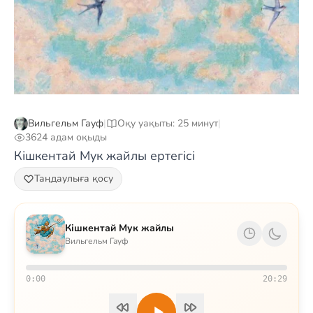
Вильгельм Гауф
|
Оқу уақыты: 25 минут
|
3624 адам оқыды
Кішкентай Мук жайлы ертегісі
Таңдаулыға қосу
Кішкентай Мук жайлы
Вильгельм Гауф
0:00
20:29