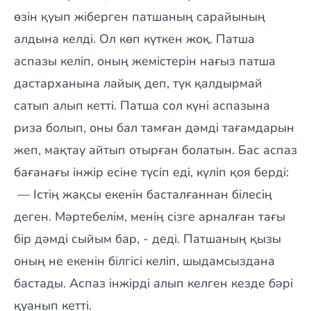
өзін қуып жіберген патшаның сарайының
алдына келді. Ол көп күткен жоқ. Патша
аспазы келіп, оның жемістерін нағыз патша
дастарханына лайық деп, түк қалдырмай
сатып алып кетті. Патша сол күні аспазына
риза болып, оны бал тамған дәмді тағамдарын
жеп, мақтау айтып отырған болатын. Бас аспаз
бағанағы інжір есіне түсіп еді, күліп қоя берді:
— Істің жақсы екенін басталғаннан білесің
деген. Мәртебелім, менің сізге арналған тағы
бір дәмді сыйым бар, - деді. Патшаның қызы
оның не екенін білгісі келіп, шыдамсыздана
бастады. Аспаз інжірді алып келген кезде бәрі
қуанып кетті.