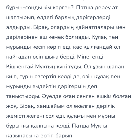
бұрын-соңды кім көрген?! Патша дереу ат
шаптырып, елдегі барлық дәрігерлерді
алдырды. Бірақ, олардың қайнатпалары мен
дәрілерінен еш көмек болмады. Құлақ пен
мұрынды кесіп көріп еді, қас қылғандай ол
қайтадан өсіп шыға берді. Міне, енді
Кішкентай Муктың күні туды. Ол ұзын шапан
киіп, түрін өзгертіп келді де, өзін құлақ пен
мұрынды емдейтін дәрігермін деп
таныстырды. Әуелде оған сенген ешкім болған
жоқ. Бірақ, ханшайым ол әкелген дәрілік
жемісті жегені сол еді, құлағы мен мұрны
бұрынғы қалпына келді. Патша Мукты
қазынасына ертіп барып: