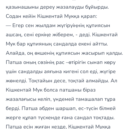
қазынашыны дереу жазалауды бұйырды.
Содан кейін Кішкентай Мукқа қарап:
— Егер сен жылдам жүгіруіңнің құпиясын
ашсаң, сені еркіңе жіберем, - деді. Кішкентай
Мук бар құпияның сандалда екені айтты.
Алайда, оң өкшенің құпиясын жасырып қалды.
Патша оның сөзінің рас –өтірігін сынап көру
үшін сандалды аяғына кигені сол еді, жүгіре
жөнелді. Тоқтайын десе, тоқтай алмайды. Ал
Кішкентай Мук болса патшаны біраз
жазалағысы келіп, үндемей тамашалап тұра
берді. Патша әбден шаршап, ес-түсін білмей
жерге құлап түскенде ғана сандал тоқтады.
Патша есін жиған кезде, Кішкентай Мукқа