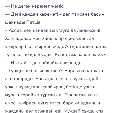
— Не деген керемет жеміс!
— Дәмі қандай керемет! – деп тамсана басын
шайқады Патша.
– Аспаз, сен қандай мақтауға да лайықсың!
Ханзадалар мен ханшалар екі-екіден, ал
уәзірлер бір інжірден жеді. Ал қалғанын патша
түгел өзіне қалдырды. Кенет Амаза ханшайым:
— Әкетай! – деп айқайлап жіберді.
- Түріңіз не болып кеткен?! Барлығы патшаға
жалт қарады. Басында есектің құлағындай
үлкен құлақтары салбырап, бетінде ұзын
мұрын сорайып тұрған еді. Тек патша ғана
емес, інжірден ауыз тиген барлық адамның
жағдайы дәл осындай еді. Мұндай сұмдықты