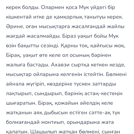
керек болды. Олармен қоса Мук үйдегі бір
кішкентай итке де қамқорлық танытуы керек.
Әрине, оған мысықтарға жасалғандай жайлы
жағдай жасалмайды. Біраз уақыт бойы Мук
өзін бақытты сезінді. Қарны тоқ, қайғысы жоқ.
Бірақ, уақыт өте келе ол осының бәрінен
жалыға бастады. Ахавзи сыртқа кеткен кезде,
мысықтар ойларына келгенін істейтін. Бөлмені
айнала жүгіріп, көздеріне түскен заттарды
лақтырып, сындырып, бәрінің астаң-кестеңін
шығаратын. Бірақ, қожайын әйелдің келе
жатқанын аяқ дыбысын естіген сәтте-ақ түк
болмағандай монтиып, орындарына жата
қалатын. Шашылып жатқан бөлмені, сынған