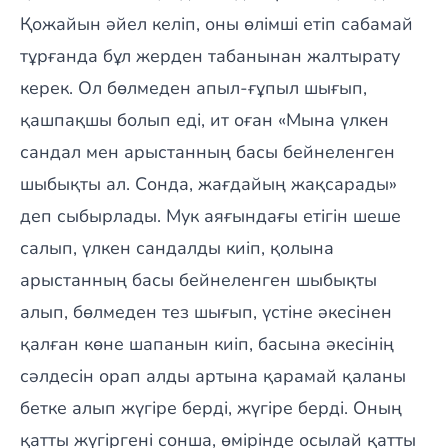
Қожайын әйел келіп, оны өлімші етіп сабамай
тұрғанда бұл жерден табанынан жалтырату
керек. Ол бөлмеден апыл-ғұпыл шығып,
қашпақшы болып еді, ит оған «Мына үлкен
сандал мен арыстанның басы бейнеленген
шыбықты ал. Сонда, жағдайың жақсарады»
деп сыбырлады. Мук аяғындағы етігін шеше
салып, үлкен сандалды киіп, қолына
арыстанның басы бейнеленген шыбықты
алып, бөлмеден тез шығып, үстіне әкесінен
қалған көне шапанын киіп, басына әкесінің
сәлдесін орап алды артына қарамай қаланы
бетке алып жүгіре берді, жүгіре берді. Оның
қатты жүгіргені сонша, өмірінде осылай қатты