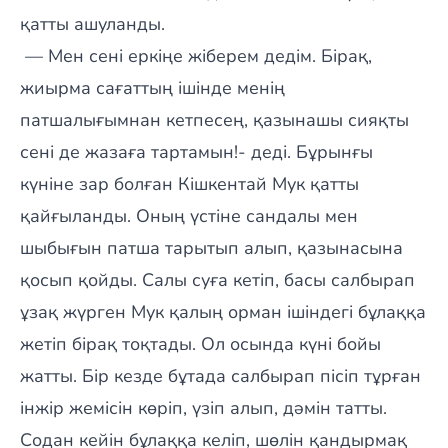
қатты ашуланды.
— Мен сені еркіңе жіберем дедім. Бірақ,
жиырма сағаттың ішінде менің
патшалығымнан кетпесең, қазынашы сияқты
сені де жазаға тартамын!- деді. Бұрынғы
күніне зар болған Кішкентай Мук қатты
қайғыланды. Оның үстіне сандалы мен
шыбығын патша тарытып алып, қазынасына
қосып қойды. Салы суға кетіп, басы салбырап
ұзақ жүрген Мук қалың орман ішіндегі бұлаққа
жетіп бірақ тоқтады. Ол осында күні бойы
жатты. Бір кезде бұтада салбырап пісіп тұрған
інжір жемісін көріп, үзіп алып, дәмін татты.
Содан кейін бұлаққа келіп, шөлін қандырмақ