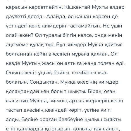
қарасын көрсетпейтін. Кішкентай Мухты елдер
дәулетті деседі. Алайда, ол қашан көрсең де
үстіндегі көне киімдерін тастамайтын. Не үшін
олай екен? Ол туралы білгің келсе, онда менің
әңгімеме құлақ түр. Бұл киімдер Мукқа қайтыс
болғаннан кейін әкесінен мұраға қалған. Ол
кезде Муктың жасы он алтыға жаңа толған еді.
Оның әкесі сұңғақ бойлы, сымбатты жан
болатын. Сондықтан, Мукқа әкесінің киімдері
қолақпандай кең болып шықты. Бірақ, оған
жаситын Мук па, киімнің артық жерлерін кесіп
тастап әкесінің көзіндей көріп, үстіне киіп
алды. Беліне ораған белбеуіне қылыш сияқты
етіп қанжарды қыстырып, қолына таяқ алып,