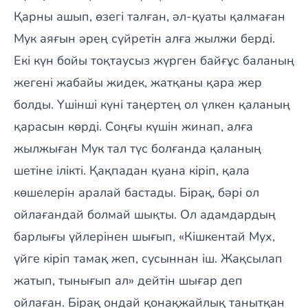
Қарны ашып, өзегі талған, әл-қуаты қалмаған
Мук аяғын әрең сүйретін алға жылжи берді.
Екі күн бойы тоқтаусыз жүрген байғұс баланың
жегені жабайы жидек, жатқаны қара жер
болды. Үшінші күні таңертең ол үлкен қаланың
қарасын көрді. Соңғы күшін жинап, алға
жылжыған Мук тал түс болғанда қаланың
шетіне ілікті. Қақпадан қуана кіріп, қала
көшелерін аралай бастады. Бірақ, бәрі ол
ойлағандай болмай шықты. Ол адамдардың
барлығы үйлерінен шығып, «Кішкентай Мух,
үйге кіріп тамақ жеп, сусыннан іш. Жақсылап
жатып, тынығып ал» дейтін шығар деп
ойлаған. Бірақ ондай қонақжайлық танытқан