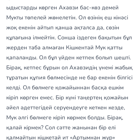
ыдыстарды көрген Ахавзи бас-көз демей
Мукты төпелей жөнелетін. Ол өзінің еш кінәсі
жоқ екенін айтып қанша ақталса да, сөзін
құлағына ілмейтін. Сонша іздеген бақытын бұл
жерден таба алмаған Кішкентай Мук қатты
қапаланды. Ол бұл үйден кетпек болып шешті.
Бірақ, кетпес бұрын ол Ахавзидің үнемі жабық
тұратын құпия бөлмесінде не бар екенін білгісі
келді. Ол бөлмеге қожайыннан басқа ешкім
кіріп көрген емес. Бір күні таңертең қожайын
әйел әдеттегідей серуендеуге кеткен кезде,
Мук әлгі бөлмеге кіріп көрмек болды. Бірақ,
қалай кірмек? Сол сәтте жанынан бір елі
қалмайтын кішкетай ит «Артымнан жүр»