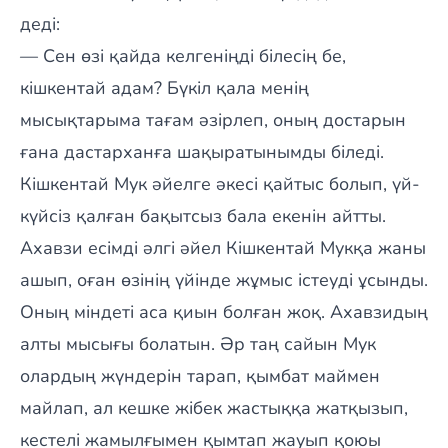
деді:
— Сен өзі қайда келгеніңді білесің бе,
кішкентай адам? Бүкіл қала менің
мысықтарыма тағам әзірлеп, оның достарын
ғана дастарханға шақыратынымды біледі.
Кішкентай Мук әйелге әкесі қайтыс болып, үй-
күйсіз қалған бақытсыз бала екенін айтты.
Ахавзи есімді әлгі әйел Кішкентай Мукқа жаны
ашып, оған өзінің үйінде жұмыс істеуді ұсынды.
Оның міндеті аса қиын болған жоқ. Ахавзидың
алты мысығы болатын. Әр таң сайын Мук
олардың жүндерін тарап, қымбат маймен
майлап, ал кешке жібек жастыққа жатқызып,
кестелі жамылғымен қымтап жауып қоюы