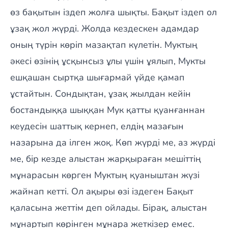
өз бақытын іздеп жолға шықты. Бақыт іздеп ол
ұзақ жол жүрді. Жолда кездескен адамдар
оның түрін көріп мазақтап күлетін. Муктың
әкесі өзінің ұсқынсыз ұлы үшін ұялып, Мукты
ешқашан сыртқа шығармай үйде қамап
ұстайтын. Сондықтан, ұзақ жылдан кейін
бостандыққа шыққан Мук қатты қуанғаннан
кеудесін шаттық кернеп, елдің мазағын
назарына да ілген жоқ. Көп жүрді ме, аз жүрді
ме, бір кезде алыстан жарқыраған мешіттің
мұнарасын көрген Муктың қуаныштан жүзі
жайнап кетті. Ол ақыры өзі іздеген Бақыт
қаласына жеттім деп ойлады. Бірақ, алыстан
мұнартып көрінген мұнара жеткізер емес.