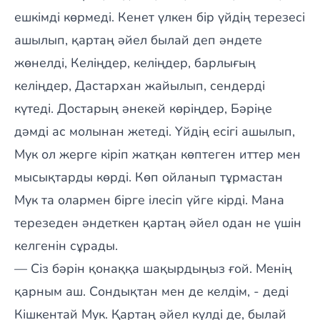
ешкімді көрмеді. Кенет үлкен бір үйдің терезесі
ашылып, қартаң әйел былай деп әндете
жөнелді, Келіңдер, келіңдер, барлығың
келіңдер, Дастархан жайылып, сендерді
күтеді. Достарың әнекей көріңдер, Бәріңе
дәмді ас молынан жетеді. Үйдің есігі ашылып,
Мук ол жерге кіріп жатқан көптеген иттер мен
мысықтарды көрді. Көп ойланып тұрмастан
Мук та олармен бірге ілесіп үйге кірді. Мана
терезеден әндеткен қартаң әйел одан не үшін
келгенін сұрады.
— Сіз бәрін қонаққа шақырдыңыз ғой. Менің
қарным аш. Сондықтан мен де келдім, - деді
Кішкентай Мук. Қартаң әйел күлді де, былай