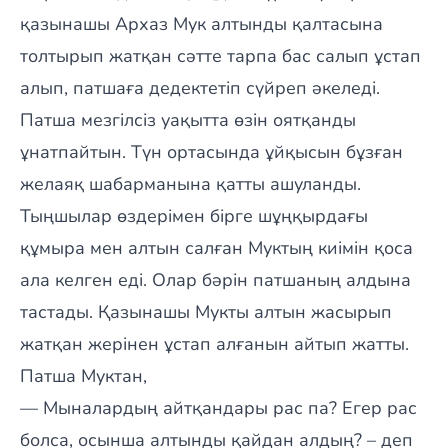
қазынашы Архаз Мук алтынды қалтасына
толтырып жатқан сәтте тарпа бас салып ұстап
алып, патшаға дедектетіп сүйреп әкеледі.
Патша мезгілсіз уақытта өзін оятқанды
ұнатпайтын. Түн ортасында ұйқысын бұзған
желаяқ шабарманына қатты ашуланды.
Тыңшылар өздерімен бірге шұңқырдағы
құмыра мен алтын салған Муктың киімін қоса
ала келген еді. Олар бәрін патшаның алдына
тастады. Қазынашы Мукты алтын жасырып
жатқан жерінен ұстап алғанын айтып жатты.
Патша Муктан,
— Мыналардың айтқандары рас па? Егер рас
болса, осынша алтынды қайдан алдың? – деп