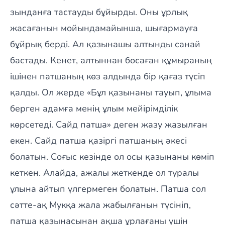
зынданға тастауды бұйырды. Оны ұрлық
жасағанын мойындамайынша, шығармауға
бұйрық берді. Ал қазынашы алтынды санай
бастады. Кенет, алтыннан босаған құмыраның
ішінен патшаның көз алдында бір қағаз түсіп
қалды. Ол жерде «Бұл қазынаны тауып, ұлыма
берген адамға менің ұлым мейірімділік
көрсетеді. Сайд патша» деген жазу жазылған
екен. Сайд патша қазіргі патшаның әкесі
болатын. Соғыс кезінде ол осы қазынаны көміп
кеткен. Алайда, ажалы жеткенде ол туралы
ұлына айтып үлгермеген болатын. Патша сол
сәтте-ақ Мукқа жала жабылғанын түсініп,
патша қазынасынан ақша ұрлағаны үшін