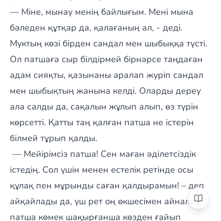
— Міне, мынау менің байлығым. Мені мына
бәледен құтқар да, қалағаның ал, - деді.
Муктың көзі бірден сандал мен шыбыққа түсті.
Ол патшаға сыр білдірмей бірнәрсе таңдаған
адам сияқты, қазынаны аралап жүріп сандал
мен шыбықтың жанына келді. Оларды дереу
ала салды да, сақалын жұлып алып, өз түрін
көрсетті. Қатты таң қалған патша не істерін
білмей тұрып қалды.
— Мейірімсіз патша! Сен маған әділетсіздік
істедің. Сол үшін менен естелік ретінде осы
құлақ пен мұрынды саған қалдырамын! – деп
айқайлады да, үш рет оң өкшесімен айналып,
патша көмек шақырғанша көзден ғайып