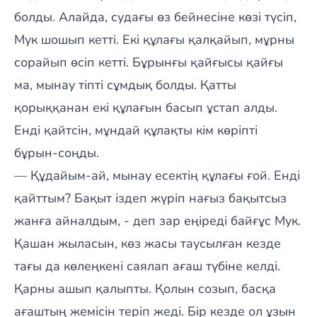
болды. Алайда, судағы өз бейнесіне көзі түсіп,
Мук шошып кетті. Екі құлағы қалқайып, мұрны
сорайып өсіп кетті. Бұрынғы қайғысы қайғы
ма, мынау тіпті сұмдық болды. Қатты
қорыққанан екі құлағын басып ұстап алды.
Енді қайтсін, мұндай құлақты кім көріпті
бұрын-соңды.
— Құдайым-ай, мынау есектің құлағы ғой. Енді
қайттым? Бақыт іздеп жүріп нағыз бақытсыз
жанға айналдым, - деп зар еңіреді байғұс Мук.
Қашан жыласын, көз жасы таусылған кезде
тағы да көлеңкені саялап ағаш түбіне келді.
Қарны ашып қалыпты. Қолын созып, басқа
ағаштың жемісін теріп жеді. Бір кезде ол ұзын