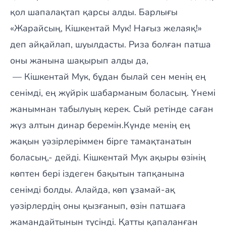
қол шапалақтап қарсы алды. Барлығы
«Жарайсың, Кішкентай Мук! Нағыз желаяқ!»
деп айқайлап, шуылдасты. Риза болған патша
оны жанына шақырып алды да,
— Кішкентай Мук, бұдан былай сен менің ең
сенімді, ең жүйрік шабарманым боласың. Үнемі
жанымнан табылуың керек. Сый ретінде саған
жүз алтын динар беремін.Күнде менің ең
жақын уәзірлеріммен бірге тамақтанатын
боласың,- дейді. Кішкентай Мук ақыры өзінің
көптен бері іздеген бақытын тапқанына
сенімді болды. Алайда, көп ұзамай-ақ
уәзірлердің оны қызғанып, өзін патшаға
жамандайтынын түсінді. Қатты қапаланған