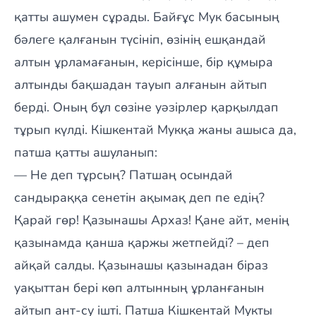
қатты ашумен сұрады. Байғұс Мук басының
бәлеге қалғанын түсініп, өзінің ешқандай
алтын ұрламағанын, керісінше, бір құмыра
алтынды бақшадан тауып алғанын айтып
берді. Оның бұл сөзіне уәзірлер қарқылдап
тұрып күлді. Кішкентай Мукқа жаны ашыса да,
патша қатты ашуланып:
— Не деп тұрсың? Патшаң осындай
сандыраққа сенетін ақымақ деп пе едің?
Қарай гөр! Қазынашы Архаз! Қане айт, менің
қазынамда қанша қаржы жетпейді? – деп
айқай салды. Қазынашы қазынадан біраз
уақыттан бері көп алтынның ұрланғанын
айтып ант-су ішті. Патша Кішкентай Мукты