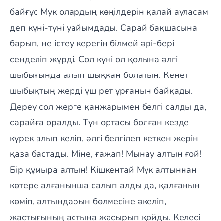
байғұс Мук олардың көңілдерін қалай ауласам
деп күні-түні уайымдады. Сарай бақшасына
барып, не істеу керегін білмей әрі-бері
сенделіп жүрді. Сол күні ол қолына әлгі
шыбығында алып шыққан болатын. Кенет
шыбықтың жерді үш рет ұрғанын байқады.
Дереу сол жерге қанжарымен белгі салды да,
сарайға оралды. Түн ортасы болған кезде
күрек алып келіп, әлгі белгілеп кеткен жерін
қаза бастады. Міне, ғажап! Мынау алтын ғой!
Бір құмыра алтын! Кішкентай Мук алтыннан
көтере алғанынша салып алды да, қалғанын
көміп, алтындарын бөлмесіне әкеліп,
жастығының астына жасырып қойды. Келесі