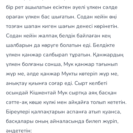
бір рет ашылатын есіктен әуелі үлкен сәлде
ораған үлкен бас шығатын. Содан кейін өңі
тозған шапан киген шағын денесі көрінетін.
Содан кейін жалпақ белдік байлаған кең
шалбарын да көруге болатын еді. Белдікте
үлкен қанжар салбырап тұратын. Қанжардың
үлкен болғаны сонша, Мук қанжар тағынып
жүр ме, әлде қанжар Мукты көтеріп жүр ме,
анықтау қиынға соғар еді. Сырт келбеті
осындай Кішкентай Мук сыртқа аяқ басқан
сәтте-ақ көше күлкі мен айқайға толып кететін.
Біреулері қалпақтарын аспанға атып қуанса,
басқалары оның айналасында билеп жүріп,
әндететін: