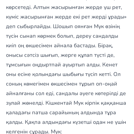
көрсетеді. Алтын жасырынған жерде үш рет,
күміс жасырынған жерде екі рет жерді ұрады»
деп сыбырлайды. Шошып оянған Мук өзінің
түсін сынап көрмек болып, дереу сандалды
киіп оң өкшесімен айнала бастады. Бірақ,
онысы сәтсіз шығып, жерге құлап түсті де,
тұмсығын оңдыртпай ауыртып алды. Кенет
оны есіне қолындағы шыбығы түсіп кетті. Ол
соның көмегімен өкшесімен тұрып оп-оңай
айналғаны сол еді, сандалы әуеге көтерілді де
зулай жөнелді. Кішкентай Мук кірпік қаққанша
қаладағы патша сарайының алдында тұра
қалды. Қақпа алдындағы күзетші одан не үшін
келгенін сұрады. Мук: