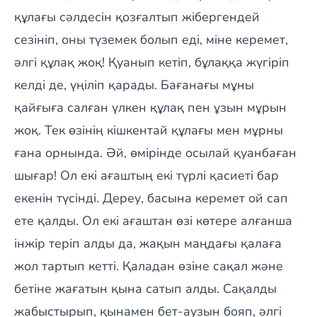
құлағы сәлдесін қозғалтып жібергендей
сезініп, оны түземек болып еді, міне керемет,
әлгі құлақ жоқ! Қуанып кетіп, бұлаққа жүгіріп
келді де, үңіліп қарады. Бағанағы мұны
қайғыға салған үлкен құлақ пен ұзын мұрын
жоқ. Тек өзінің кішкентай құлағы мен мұрны
ғана орнында. Әй, өмірінде осылай қуанбаған
шығар! Ол екі ағаштың екі түрлі қасиеті бар
екенін түсінді. Дереу, басына керемет ой сап
ете қалды. Ол екі ағаштан өзі көтере алғанша
інжір теріп алды да, жақын маңдағы қалаға
жол тартып кетті. Қаладан өзіне сақал және
бетіне жағатын қына сатып алды. Сақалды
жабыстырып, қынамен бет-аузын бояп, әлгі