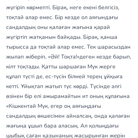
жүгіріп көрмепті. Бірақ, неге екені белгісіз,
тоқтай алар емес. Бір кезде ол аяғындағы
сандалдың оны қалаған жағына қарай
жүгіртіп жатқанын байқады. Бірақ, қанша
тырысса да тоқтай алар емес. Тек шарасыздан
жылап жіберіп, «Әй! Тоқта!»деген кезде барып,
кілт тоқтады. Қатты шаршаған Мук жерге
құлап түсті де, ес-түсін білмей терең ұйқыға
кетті. Ұйықтап жатып түс көрді. Түсінде әлгі
өзінен бір елі ажырамайтын ит оның құлағына
«Кішкентай Мук, егер оң аяғыңдағы
сандалдың өкшесімен айналсаң, онда қалаған
жағыңа ұшып бара аласың. Ал қолыңдағы
шыбық саған қазынаның жасырынған жерін