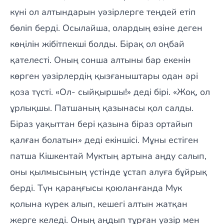
күні ол алтындарын уәзірлерге теңдей етіп
бөліп берді. Осылайша, олардың өзіне деген
көңілін жібітпекші болды. Бірақ ол оңбай
қателесті. Оның сонша алтыны бар екенін
көрген уәзірлердің қызғаныштары одан әрі
қоза түсті. «Ол- сыйқыршы!» деді бірі. «Жоқ, ол
ұрлықшы. Патшаның қазынасы қол салды.
Біраз уақыттан бері қазына біраз ортайып
қалған болатын» деді екіншісі. Мұны естіген
патша Кішкентай Муктың артына аңду салып,
оны қылмысының үстінде ұстап алуға бұйрық
берді. Түн қараңғысы қоюланғанда Мук
қолына күрек алып, кешегі алтын жатқан
жерге келеді. Оның аңдып тұрған уәзір мен