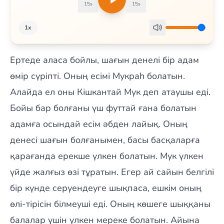
15s
15s
1x
Ертеде аласа бойлы, шағын денелі бір адам
өмір сүріпті. Оның есімі Мукраһ болатын.
Алайда ел оны Кішкантай Мук деп атаушы еді.
Бойы бар болғаны үш футтай ғана болатын
адамға осындай есім әбден лайық. Оның
денесі шағын болғанымен, басы басқаларға
қарағанда ерекше үлкен болатын. Мук үлкен
үйде жалғыз өзі тұратын. Егер ай сайын белгілі
бір күнде серуендеуге шықпаса, ешкім оның
өлі-тірісін білмеуші еді. Оның көшеге шыққаны
балалар үшін үлкен мереке болатын. Айына