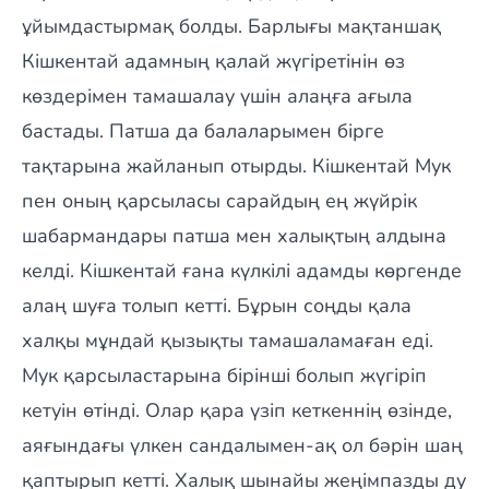
ұйымдастырмақ болды. Барлығы мақтаншақ
Кішкентай адамның қалай жүгіретінін өз
көздерімен тамашалау үшін алаңға ағыла
бастады. Патша да балаларымен бірге
тақтарына жайланып отырды. Кішкентай Мук
пен оның қарсыласы сарайдың ең жүйрік
шабармандары патша мен халықтың алдына
келді. Кішкентай ғана күлкілі адамды көргенде
алаң шуға толып кетті. Бұрын соңды қала
халқы мұндай қызықты тамашаламаған еді.
Мук қарсыластарына бірінші болып жүгіріп
кетуін өтінді. Олар қара үзіп кеткеннің өзінде,
аяғындағы үлкен сандалымен-ақ ол бәрін шаң
қаптырып кетті. Халық шынайы жеңімпазды ду