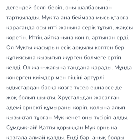
дегендей белгі беріп, оны шалбарынан
тартқылады. Мук та ана беймаза мысықтарға
қарағанда осы итті жанына серік тұтып, жақсы
көретін. Иттің айтқанына көніп, артынан ерді.
Ол Мукты жасырын есік арқылы көптен бері
құпиясына қызығып жүрген бөлмеге ертіп
келді. Ол жан-жағына таңдана қарады. Мұнда
көнерген киімдер мен пішіні әртүрлі
ыдыстардан басқа көзге түсер ешнәрсе де
жоқ болып шықты. Хрустальдан жасалған
әдемі өрнекті құмыраны көріп, қолына алып
қызықтап тұрған Мук кенет оны түсіріп алды.
Сұмдық-ай! Қатты қорыққан Мук орнына
қозғала алмай қалды. Енді бәрі анық болды.