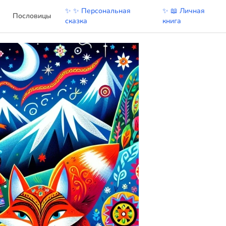
✨ ✨ Персональная
✨ 📖 Личная
Пословицы
сказка
книга