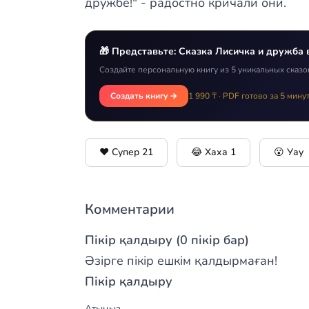
дружбе!" - радостно кричали они.
🎁 Представьте: Сказка Лисичка и дружба 
Создайте персональную книгу из 5 уникальных сказо
Создать книгу →
1 990 ₸ · PDF готово за 5 мину
❤️ Супер
21
😂 Хаха
1
😮 Уау
Комментарии
Пікір қалдыру (0 пікір бар)
Әзірге пікір ешкім қалдырмаған!
Пікір қалдыру
Атыңыз