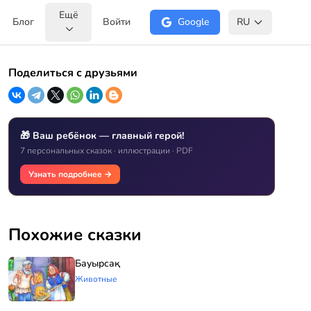
Ещё
Блог
Войти
Google
RU
Поделиться с друзьями
🎁 Ваш ребёнок — главный герой!
7 персональных сказок · иллюстрации · PDF
Узнать подробнее →
Похожие сказки
Бауырсақ
Животные