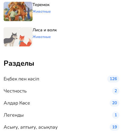
Теремок
Животные
Лиса и волк
Животные
Разделы
Eңбек пен кәсіп
126
Честность
2
Алдар Көсе
20
Легенды
1
Асығу, аптығу, асықпау
19