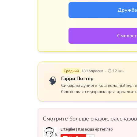
Дружба 
Смелост
Средний
18 вопросов · ⏱ 12 мин
🧠
Гарри Поттер
Сиқырлы дүниеге қош келдіңіз! Бұл 
білетін жас сиқыршыларға арналған. 
негізгі кейіпкерлерді, сиқырлы зат
Гриффиндор, Слизерин, Когтевран 
жатсаңыз да, білімдеріңізді сынап кө
жалған форматтарында.
Смотрите больше сказок, рассказов