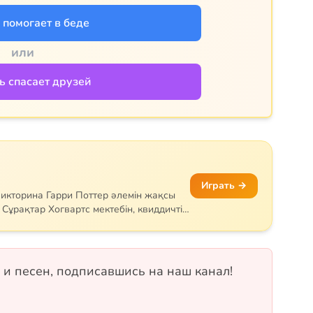
помогает в беде
или
ь спасает друзей
Играть →
викторина Гарри Поттер әлемін жақсы
Сұрақтар Хогвартс мектебін, квиддичті,
тар мен арнайы сиқырларды қамтиды.
немесе Пуффендуй — қай факультетке
ріңіз! 18 сұрақ, бір таңдауды және рас/
 и песен, подписавшись на наш канал!