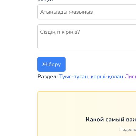
Жаңа пікір қалдыру
Жіберу
Раздел:
Туыс-туған, көрші-қолаң
Лис
Какой самый важ
Поделис