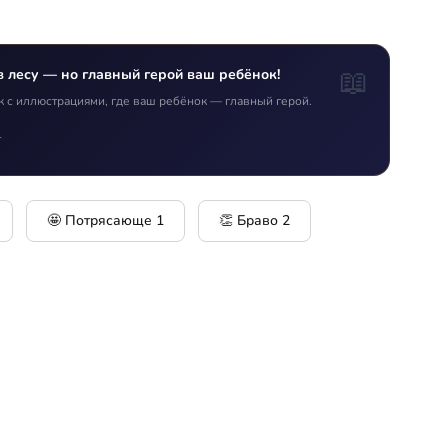
📖
в лесу — но главный герой ваш ребёнок!
к с иллюстрациями, где ваш ребёнок — главный герой.
т
🤩 Потрясающе
1
👏 Браво
2