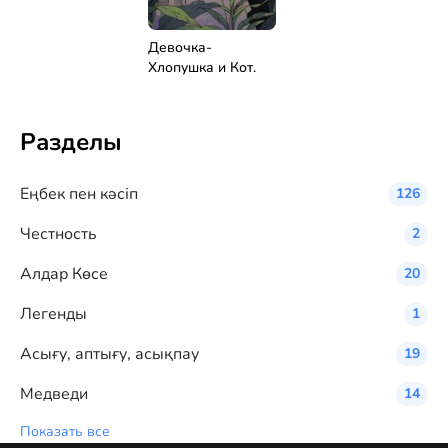
Девочка-
Хлопушка и Кот.
Разделы
Eңбек пен кәсіп
126
Честность
2
Алдар Көсе
20
Легенды
1
Асығу, аптығу, асықпау
19
Медведи
14
Показать все