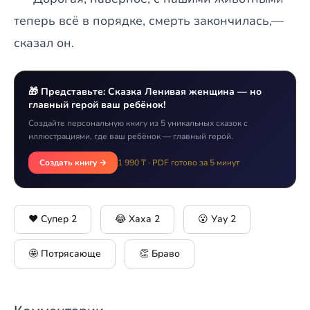
теперь всё в порядке, смерть закончилась,—
сказал он.
🎁 Представьте: Сказка Ленивая женщина — но
главный герой ваш ребёнок!
Создайте персональную книгу из 5 уникальных сказок с
иллюстрациями, где ваш ребёнок — главный герой.
Создать книгу →
1 990 ₸ · PDF готово за 5 минут
❤️ Супер
2
😂 Хаха
2
😮 Уау
2
🤩 Потрясающе
👏 Браво