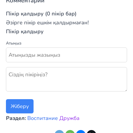
Комментарии
Пікір қалдыру (0 пікір бар)
Әзірге пікір ешкім қалдырмаған!
Пікір қалдыру
Атыңыз
Жаңа пікір қалдыру
Жіберу
Раздел:
Воспитание
Дружба