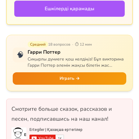
Ешкілерді қарамады
Средний
18 вопросов · ⏱ 12 мин
Гарри Поттер
🧠
Сиқырлы дүниеге қош келдіңіз! Бұл викторина
Гарри Поттер әлемін жақсы білетін жас
сиқыршыларға арналған. Сұрақтар Хогвартс
мектебін, квиддичті, негізгі кейіпкерлерді,
Играть →
сиқырлы заттар мен арнайы сиқырларды
қамтиды. Гриффиндор, Слизерин, Когтевран
немесе Пуффендуй — қай факультетке
жатсаңыз да, білімдеріңізді сынап көріңіз! 18
Смотрите больше сказок, рассказов и
сұрақ, бір таңдауды және рас/жалған
форматтарында.
песен, подписавшись на наш канал!