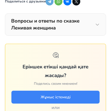
Поделиться с друзьями
Вопросы и ответы по сказке
Ленивая женщина
🤔
Еріншек етікші қандай қате
жасады?
Поделись своим мнением!
Жұмыс істемеді
или