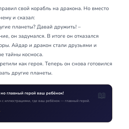
равил свой корабль на дракона. Но вместо
нему и сказал:
угие планеты? Давай дружить! –
е, он задумался. В итоге он отказался
оры. Айдар и дракон стали друзьями и
е тайны космоса.
ретили как героя. Теперь он снова готовился
вать другие планеты.
📖
 но главный герой ваш ребёнок!
к с иллюстрациями, где ваш ребёнок — главный герой.
т