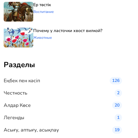
Ер төстік
Воспитание
Почему у ласточки хвост вилкой?
Животные
Разделы
Eңбек пен кәсіп
126
Честность
2
Алдар Көсе
20
Легенды
1
Асығу, аптығу, асықпау
19