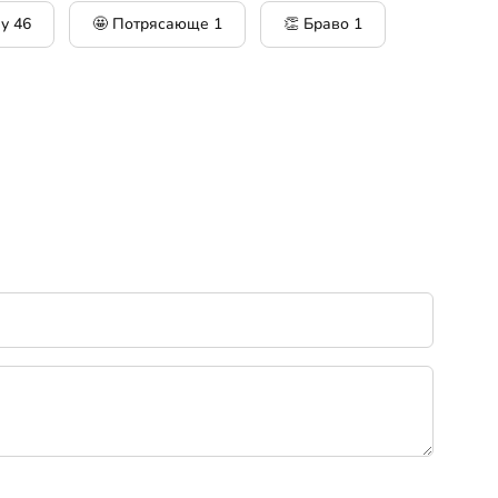
ау
46
🤩 Потрясающе
1
👏 Браво
1