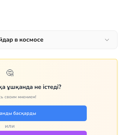
йдар в космосе
🤔
а ұшқанда не істеді?
ь своим мнением!
анды басқарды
или