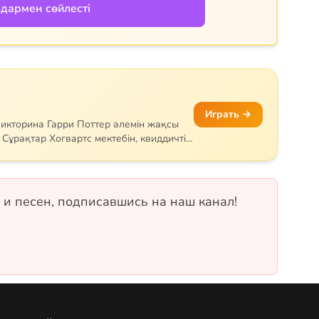
дармен сөйлесті
Играть →
викторина Гарри Поттер әлемін жақсы
Сұрақтар Хогвартс мектебін, квиддичті,
тар мен арнайы сиқырларды қамтиды.
немесе Пуффендуй — қай факультетке
ріңіз! 18 сұрақ, бір таңдауды және рас/
 и песен, подписавшись на наш канал!