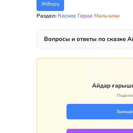
Жіберу
Раздел:
Космос
Герои
Мальчики
Вопросы и ответы по сказке А
Айдар ғарышқ
Поделис
Зымыр