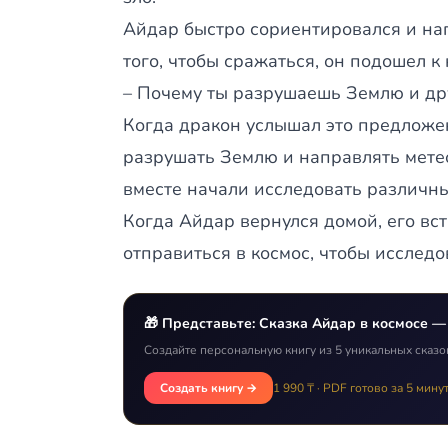
Айдар быстро сориентировался и нап
того, чтобы сражаться, он подошел к 
– Почему ты разрушаешь Землю и др
Когда дракон услышал это предложени
разрушать Землю и направлять мете
вместе начали исследовать различны
Когда Айдар вернулся домой, его вст
отправиться в космос, чтобы исследо
🎁 Представьте: Сказка Айдар в космосе —
Создайте персональную книгу из 5 уникальных сказо
Создать книгу →
1 990 ₸ · PDF готово за 5 мину