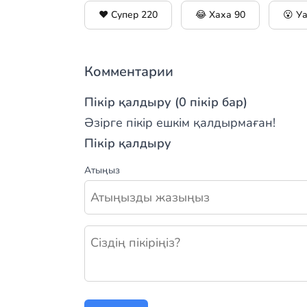
❤️ Супер
220
😂 Хаха
90
😮 У
Комментарии
Пікір қалдыру (0 пікір бар)
Әзірге пікір ешкім қалдырмаған!
Пікір қалдыру
Атыңыз
Жаңа пікір қалдыру