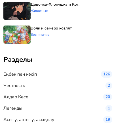
Девочка-Хлопушка и Кот.
Животные
Волк и семеро козлят
Воспитание
Разделы
Eңбек пен кәсіп
126
Честность
2
Алдар Көсе
20
Легенды
1
Асығу, аптығу, асықпау
19