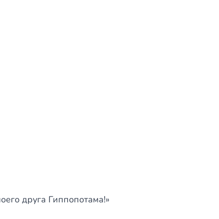
оего друга Гиппопотама!»