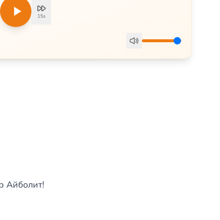
15s
р Айболит!