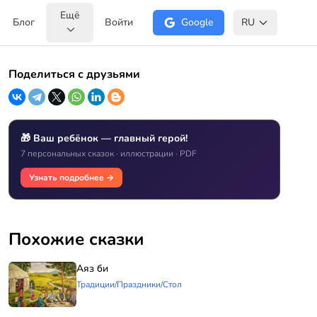
Ещё
Блог
Войти
Google
RU
Поделиться с друзьями
🎁 Ваш ребёнок — главный герой!
7 персональных сказок · иллюстрации · PDF
Узнать подробнее →
Похожие сказки
Аяз би
Традиции/Праздники/Стол