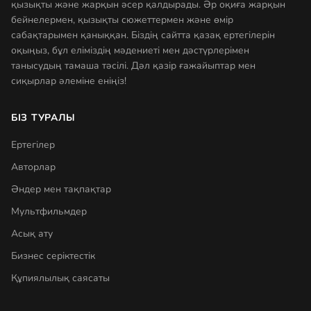
қызықты және жарқын әсер қалдырады. Әр оқиға жарқын
бейнелермен, қызықты сюжеттермен және өмір
сабақтарымен қаныққан. Біздің сайтта қазақ ертегілерін
оқыңыз, бұл еліміздің мәдениеті мен дәстүрлерімен
танысудың тамаша тәсілі. Дәл қазір ғажайыптар мен
сиқырлар әлеміне еніңіз!
БІЗ ТУРАЛЫ
Ертегілер
Авторлар
Әндер мен тақпақтар
Мультфильмдер
Асық ату
Бизнес серіктестік
Құпиялылық саясаты