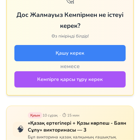
🤔
Дос Жалмауыз Кемпірмен не істеуі
керек?
Өз пікіріңді білдір!
Қашу керек
немесе
Кемпірге қарсы тұру керек
Қиын
10 сұрақ · ⏱ 15 мин
«Қазақ ертегілері + Қозы көрпеш - Баян
🧠
Сұлу» викторинасы — 3
Бұл викторина қазақ халқының ғашықтық