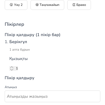
😮 Уау
2
🤩 Таңғажайып
👏 Браво
Пікірлер
Пікір қалдыру (1 пікір бар)
Берікгүл
1 апта бұрын
Қызықты
лүпіл
1
Пікір қалдыру
Атыңыз