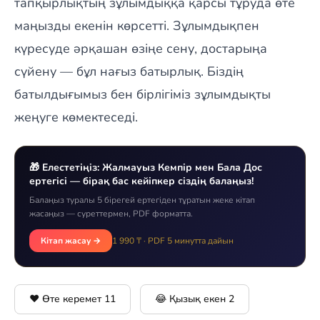
тапқырлықтың зұлымдыққа қарсы тұруда өте
маңызды екенін көрсетті. Зұлымдықпен
күресуде әрқашан өзіңе сену, достарыңа
сүйену — бұл нағыз батырлық. Біздің
батылдығымыз бен бірлігіміз зұлымдықты
жеңуге көмектеседі.
🎁 Елестетіңіз: Жалмауыз Кемпір мен Бала Дос
ертегісі — бірақ бас кейіпкер сіздің балаңыз!
Балаңыз туралы 5 бірегей ертегіден тұратын жеке кітап
жасаңыз — суреттермен, PDF форматта.
Кітап жасау →
1 990 ₸ · PDF 5 минутта дайын
❤️ Өте керемет
11
😂 Қызық екен
2