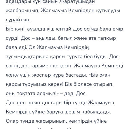
адамдары күн сайын Жаратушыдан
жалбарынып, Жалмауыз Кемпірден құтылуды
сұрайтын.
Бір күні, ауылда кішкентай Дос есімді бала өмір
сүрді. Дос – ақылды, батыл және өте тапқыр
бала еді. Ол Жалмауыз Кемпірдің
зұлымдықтарына қарсы тұруға бел буды. Дос
өзінің достарымен кеңесіп, Жалмауыз Кемпірді
жеңу үшін жоспар құра бастады. «Біз оған
қарсы тұруымыз керек! Біз бірлесе отырып,
оны тоқтата аламыз!» – деді Дос.
Дос пен оның достары бір түнде Жалмауыз
Кемпірдің үйіне баруға шешім қабылдады.
Олар түнде жасырынып, кемпірдің үйіне