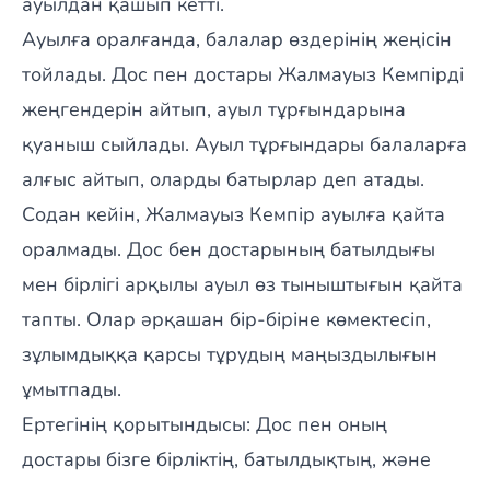
ауылдан қашып кетті.
Ауылға оралғанда, балалар өздерінің жеңісін
тойлады. Дос пен достары Жалмауыз Кемпірді
жеңгендерін айтып, ауыл тұрғындарына
қуаныш сыйлады. Ауыл тұрғындары балаларға
алғыс айтып, оларды батырлар деп атады.
Содан кейін, Жалмауыз Кемпір ауылға қайта
оралмады. Дос бен достарының батылдығы
мен бірлігі арқылы ауыл өз тыныштығын қайта
тапты. Олар әрқашан бір-біріне көмектесіп,
зұлымдыққа қарсы тұрудың маңыздылығын
ұмытпады.
Ертегінің қорытындысы: Дос пен оның
достары бізге бірліктің, батылдықтың, және