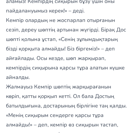
аламыз! Кемпірдің сиқырын бұзу үшін оны
пайдалануымыз керек!» – деді.
Кемпір олардың не жоспарлап отырғанын
сезіп, дереу шөптің артынан жүгірді. Бірақ Дос
шөпті қолына ұстап, «Сенің зұлымдықтарың
бізді қорқыта алмайды! Біз біргеміз!» – деп
айғайлады. Осы кезде, шөп жарқырап,
кемпірдің сиқырына қарсы тұра алатын күшке
айналды.
Жалмауыз Кемпір шөптің жарқырағанын
көріп, қатты қорқып кетті. Ол бала Достың
батылдығына, достарының бірлігіне таң қалды.
«Менің сиқырым сендерге қарсы тұра
алмайды!» – деп, кемпір өз сиқырын тастап,