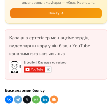
жырларының жауһары — «Қозы Көрпеш –
Баян Сұлу» дастанына арналған. Сұрақтар
жырдың тарихын, негізгі кейіпкерлерін (Қозы,
Ойнау →
Баян, Қодар, Қарабай, Сарыбай), оқиғаның
дамуын және тарихи мұрасын қамтиды.
Сонымен қатар Самұрық құсы мен «Жеті
қарақшы» ертегісі де қосылған. 10 сұрақ, бір
Қазақша ертегілер мен әңгімелердің
таңдауды және рас/жалған форматтарында.
видеоларын көру үшін біздің YouTube
каналымызға жазылыңыз
Басқалармен бөлісу