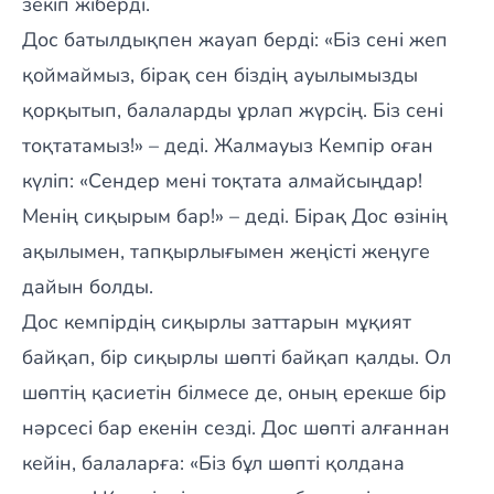
зекіп жіберді.
Дос батылдықпен жауап берді: «Біз сені жеп
қоймаймыз, бірақ сен біздің ауылымызды
қорқытып, балаларды ұрлап жүрсің. Біз сені
тоқтатамыз!» – деді. Жалмауыз Кемпір оған
күліп: «Сендер мені тоқтата алмайсыңдар!
Менің сиқырым бар!» – деді. Бірақ Дос өзінің
ақылымен, тапқырлығымен жеңісті жеңуге
дайын болды.
Дос кемпірдің сиқырлы заттарын мұқият
байқап, бір сиқырлы шөпті байқап қалды. Ол
шөптің қасиетін білмесе де, оның ерекше бір
нәрсесі бар екенін сезді. Дос шөпті алғаннан
кейін, балаларға: «Біз бұл шөпті қолдана