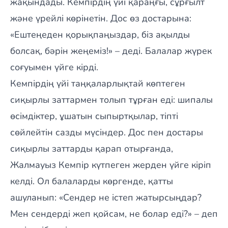
жақындады. Кемпірдің үйі қараңғы, сұрғылт
және үрейлі көрінетін. Дос өз достарына:
«Ештеңеден қорықпаңыздар, біз ақылды
болсақ, бәрін жеңеміз!» – деді. Балалар жүрек
соғуымен үйге кірді.
Кемпірдің үйі таңқаларлықтай көптеген
сиқырлы заттармен толып тұрған еді: шипалы
өсімдіктер, ұшатын сыпыртқылар, тіпті
сөйлейтін сазды мүсіндер. Дос пен достары
сиқырлы заттарды қарап отырғанда,
Жалмауыз Кемпір күтпеген жерден үйге кіріп
келді. Ол балаларды көргенде, қатты
ашуланып: «Сендер не істеп жатырсыңдар?
Мен сендерді жеп қойсам, не болар еді?» – деп