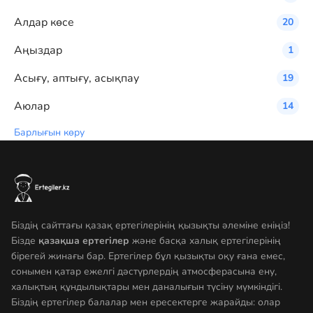
Алдар көсе
20
Аңыздар
1
Асығу, аптығу, асықпау
19
Аюлар
14
Барлығын көру
Біздің сайттағы қазақ ертегілерінің қызықты әлеміне еніңіз!
Бізде
қазақша ертегілер
және басқа халық ертегілерінің
бірегей жинағы бар. Ертегілер бұл қызықты оқу ғана емес,
сонымен қатар ежелгі дәстүрлердің атмосферасына ену,
халықтың құндылықтары мен даналығын түсіну мүмкіндігі.
Біздің ертегілер балалар мен ересектерге жарайды: олар