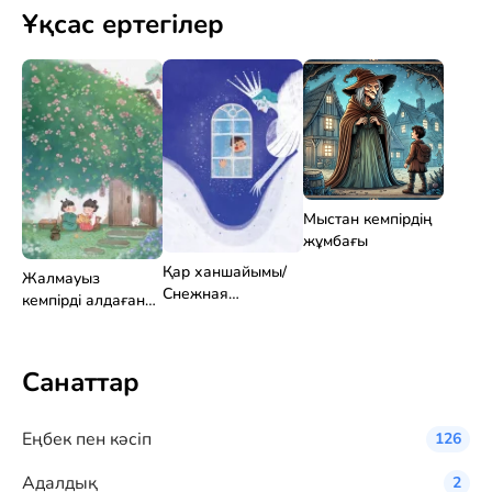
Ұқсас ертегілер
Мыстан кемпірдің
жұмбағы
Қар ханшайымы/
Жалмауыз
Снежная
кемпірді алдаған
Королева (қысқа
қыздар
нұсқа)
Санаттар
Eңбек пен кәсіп
126
Адалдық
2