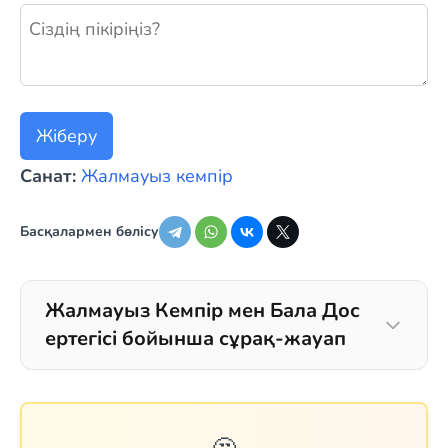
Жаңа пікір қалдыру
Жіберу
Санат:
Жалмауыз кемпір
Басқалармен бөлісу
Жалмауыз Кемпір мен Бала Дос
ертегісі бойынша сұрақ-жауап