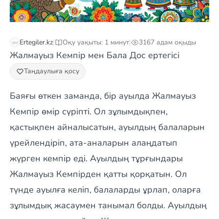
Ertegiler.kz
|
Оқу уақыты: 1 минут
|
3167 адам оқыды
Жалмауыз Кемпір мен Бала Дос ертегісі
Таңдаулыға қосу
Баяғы өткен заманда, бір ауылда Жалмауыз
Кемпір өмір сүріпті. Ол зұлымдықпен,
қастықпен айналысатын, ауылдың балаларын
үрейлендіріп, ата-аналарын алаңдатып
жүрген кемпір еді. Ауылдың тұрғындары
Жалмауыз Кемпірден қатты қорқатын. Ол
түнде ауылға келіп, балаларды ұрлап, оларға
зұлымдық жасаумен танымал болды. Ауылдың