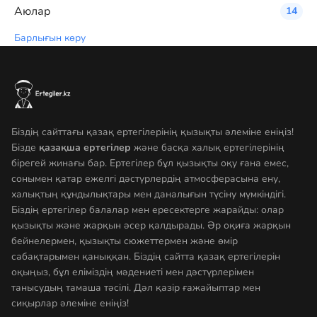
Аюлар
14
Барлығын көру
Біздің сайттағы қазақ ертегілерінің қызықты әлеміне еніңіз!
Бізде
қазақша ертегілер
және басқа халық ертегілерінің
бірегей жинағы бар. Ертегілер бұл қызықты оқу ғана емес,
сонымен қатар ежелгі дәстүрлердің атмосферасына ену,
халықтың құндылықтары мен даналығын түсіну мүмкіндігі.
Біздің ертегілер балалар мен ересектерге жарайды: олар
қызықты және жарқын әсер қалдырады. Әр оқиға жарқын
бейнелермен, қызықты сюжеттермен және өмір
сабақтарымен қаныққан. Біздің сайтта қазақ ертегілерін
оқыңыз, бұл еліміздің мәдениеті мен дәстүрлерімен
танысудың тамаша тәсілі. Дәл қазір ғажайыптар мен
сиқырлар әлеміне еніңіз!