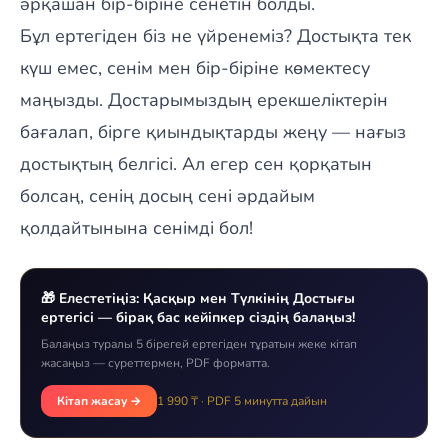
әрқашан бір-біріне сенетін болды.
Бұл ертегіден біз не үйренеміз? Достықта тек
күш емес, сенім мен бір-біріне көмектесу
маңызды. Достарымыздың ерекшеліктерін
бағалап, бірге қиындықтарды жеңу — нағыз
достықтың белгісі. Ал егер сен қорқатын
болсаң, сенің досың сені әрдайым
қолдайтынына сенімді бол!
🎁 Елестетіңіз: Қасқыр мен Түлкінің Достығы
ертегісі — бірақ бас кейіпкер сіздің балаңыз!
Балаңыз туралы 5 бірегей ертегіден тұратын жеке кітап
жасаңыз — суреттермен, PDF форматта.
Кітап жасау →
1 990 ₸ · PDF 5 минутта дайын