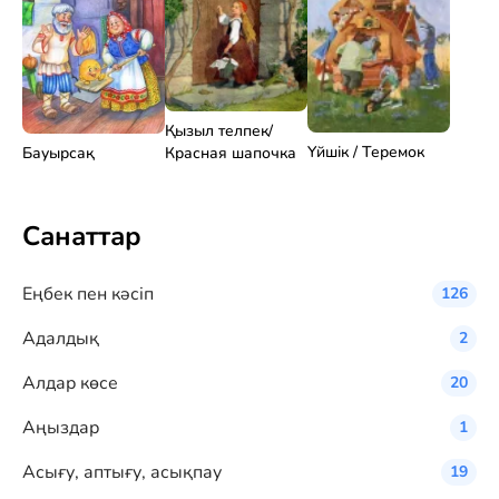
Қызыл телпек/
Үйшік / Теремок
Бауырсақ
Красная шапочка
Санаттар
Eңбек пен кәсіп
126
Адалдық
2
Алдар көсе
20
Аңыздар
1
Асығу, аптығу, асықпау
19