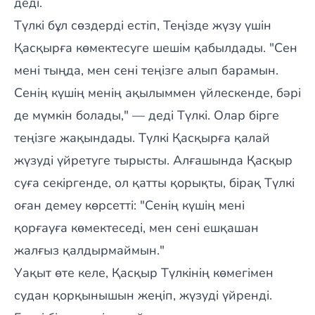
деді.
Түлкі бұл сөздерді естіп, Теңізде жүзу үшін
Қасқырға көмектесуге шешім қабылдады. "Сен
мені тыңда, мен сені теңізге алып барамын.
Сенің күшің менің ақылыммен үйлескенде, бәрі
де мүмкін болады," — деді Түлкі. Олар бірге
теңізге жақындады. Түлкі Қасқырға қалай
жүзуді үйретуге тырысты. Алғашында Қасқыр
суға секіргенде, ол қатты қорықты, бірақ Түлкі
оған демеу көрсетті: "Сенің күшің мені
қорғауға көмектеседі, мен сені ешқашан
жалғыз қалдырмаймын."
Уақыт өте келе, Қасқыр Түлкінің көмегімен
судан қорқынышын жеңіп, жүзуді үйренді.