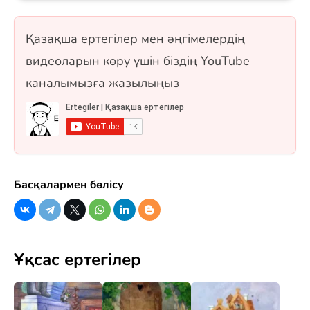
Сонымен қатар Самұрық құсы мен «Жеті
қарақшы» ертегісі де қосылған. 10 сұрақ, бір
Қазақша ертегілер мен әңгімелердің
таңдауды және рас/жалған форматтарында.
видеоларын көру үшін біздің YouTube
каналымызға жазылыңыз
Басқалармен бөлісу
Ұқсас ертегілер