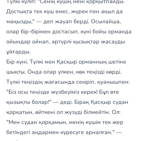
Түлкі күліп: "Сенің күшің мені қорқытпайды.
Достықта тек күш емес, жүрек пен ақыл да
маңызды," — деп жауап берді. Осылайша,
олар бір-бірімен достасып, күні бойы орманда
ойындар ойнап, әртүрлі қызықтар жасауды
ұйғарды.
Бір күні, Түлкі мен Қасқыр орманның шетіне
шықты. Онда олар үлкен, көк теңізді көрді.
Түлкі теңіздің жағасында секіріп, қуанышпен:
"Біз осы теңізде жүзбеуіміз керек! Бұл өте
қызықты болар!" — деді. Бірақ Қасқыр судан
қорқатын, өйткені ол жүзуді білмейтін. Ол:
"Мен судан қорқамын, менің күшім тек жер
бетіндегі аңдармен күресуге арналған," —