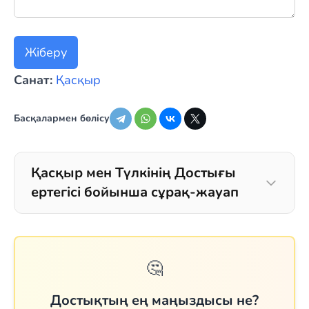
Жіберу
Санат:
Қасқыр
Басқалармен бөлісу
Қасқыр мен Түлкінің Достығы
ертегісі бойынша сұрақ-жауап
🤔
Достықтың ең маңыздысы не?