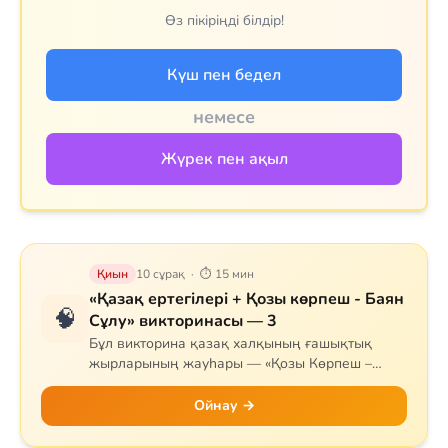
Өз пікіріңді білдір!
Күш пен бедел
немесе
Жүрек пен ақыл
Қиын
10 сұрақ · ⏱ 15 мин
«Қазақ ертегілері + Қозы көрпеш - Баян
🧠
Сұлу» викторинасы — 3
Бұл викторина қазақ халқының ғашықтық
жырларының жауһары — «Қозы Көрпеш –
Баян Сұлу» дастанына арналған. Сұрақтар
жырдың тарихын, негізгі кейіпкерлерін (Қозы,
Ойнау →
Баян, Қодар, Қарабай, Сарыбай), оқиғаның
дамуын және тарихи мұрасын қамтиды.