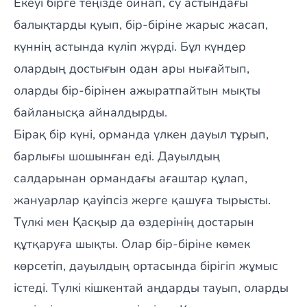
Екеуі бірге теңізде ойнап, су астындағы
балықтарды қуып, бір-біріне жарыс жасап,
күннің астында күліп жүрді. Бұл күндер
олардың достығын одан ары нығайтып,
оларды бір-бірінен ажыратпайтын мықты
байланысқа айналдырды.
Бірақ бір күні, орманда үлкен дауыл тұрып,
барлығы шошынған еді. Дауылдың
салдарынан ормандағы ағаштар құлап,
жануарлар қауіпсіз жерге қашуға тырысты.
Түлкі мен Қасқыр да өздерінің достарын
құтқаруға шықты. Олар бір-біріне көмек
көрсетіп, дауылдың ортасында бірігіп жұмыс
істеді. Түлкі кішкентай аңдарды тауып, оларды