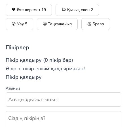
❤️ Өте керемет
19
😂 Қызық екен
2
😮 Уау
5
🤩 Таңғажайып
👏 Браво
Пікірлер
Пікір қалдыру (0 пікір бар)
Әзірге пікір ешкім қалдырмаған!
Пікір қалдыру
Атыңыз
Жаңа пікір қалдыру