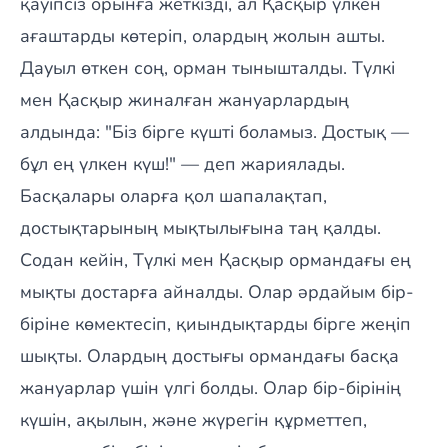
қауіпсіз орынға жеткізді, ал Қасқыр үлкен
ағаштарды көтеріп, олардың жолын ашты.
Дауыл өткен соң, орман тынышталды. Түлкі
мен Қасқыр жиналған жануарлардың
алдында: "Біз бірге күшті боламыз. Достық —
бұл ең үлкен күш!" — деп жариялады.
Басқалары оларға қол шапалақтап,
достықтарының мықтылығына таң қалды.
Содан кейін, Түлкі мен Қасқыр ормандағы ең
мықты достарға айналды. Олар әрдайым бір-
біріне көмектесіп, қиындықтарды бірге жеңіп
шықты. Олардың достығы ормандағы басқа
жануарлар үшін үлгі болды. Олар бір-бірінің
күшін, ақылын, және жүрегін құрметтеп,