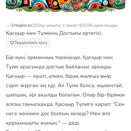
Ertegiler.kz
|
Оқу уақыты: 1 минут
|
5216 адам оқыды
Қасқыр мен Түлкінің Достығы ертегісі
Таңдаулыға қосу
Бір күні, орманның тереңінде, Қасқыр мен
Түлкі арасында достық байланыс орнады.
Қасқыр — күшті, үлкен, бірақ жалғыз өмір
сүріп жүрген аң еді. Ал Түлкі болса, кішкентай,
шапшаң, әрі ақылды болатын. Олар бір-бірімен
алғаш танысқанда, Қасқыр Түлкіге қарап: "Сен
неге менімен дос болғың келеді? Мен өте
қорқынышты аңмын," — деді.