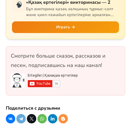
«Қазақ ертегілері» викторинасы — 2
🧠
Бұл викторина қазақ халқының тұрмыс-салт
және қиял-ғажайып ертегілеріне арналған.
Сұрақтар тапқыр Тазша Бала, дана Аяз би,
шешен Жиренше, «Алтын сақа», «Күн
Играть →
астындағы Күнікей қыз» және «Ақ ниет пен
Қара ниет» ертегілерін қамтиды. 10 сұрақ, бір
таңдауды форматында.
Смотрите больше сказок, рассказов и
песен, подписавшись на наш канал!
Поделиться с друзьями