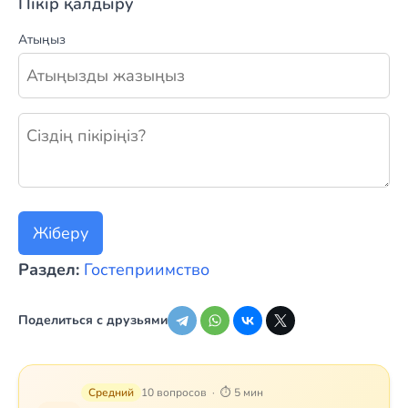
Пікір қалдыру
Атыңыз
Жаңа пікір қалдыру
Жіберу
Раздел:
Гостеприимство
Поделиться с друзьями
Средний
10 вопросов · ⏱ 5 мин