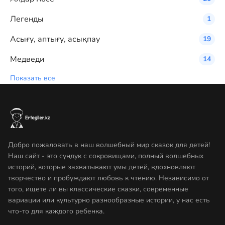
Легенды
1
Асығу, аптығу, асықпау
19
Медведи
14
Показать все
Добро пожаловать в наш волшебный мир сказок для детей!
Наш сайт - это сундук с сокровищами, полный волшебных
историй, которые захватывают умы детей, вдохновляют
творчество и пробуждают любовь к чтению. Независимо от
того, ищете ли вы классические сказки, современные
вариации или культурно разнообразные истории, у нас есть
что-то для каждого ребенка.