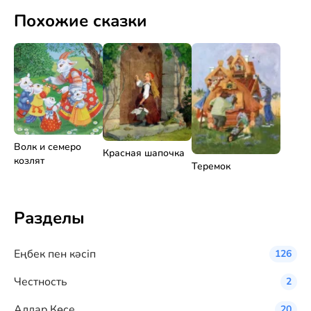
Похожие сказки
Волк и семеро
Красная шапочка
козлят
Теремок
Разделы
Eңбек пен кәсіп
126
Честность
2
Алдар Көсе
20