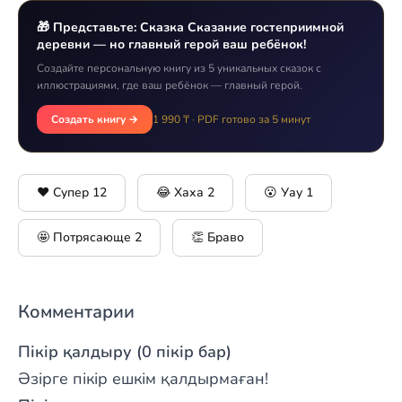
🎁 Представьте: Сказка Сказание гостеприимной
деревни — но главный герой ваш ребёнок!
Создайте персональную книгу из 5 уникальных сказок с
иллюстрациями, где ваш ребёнок — главный герой.
Создать книгу →
1 990 ₸ · PDF готово за 5 минут
❤️ Супер
12
😂 Хаха
2
😮 Уау
1
🤩 Потрясающе
2
👏 Браво
Комментарии
Пікір қалдыру (0 пікір бар)
Әзірге пікір ешкім қалдырмаған!