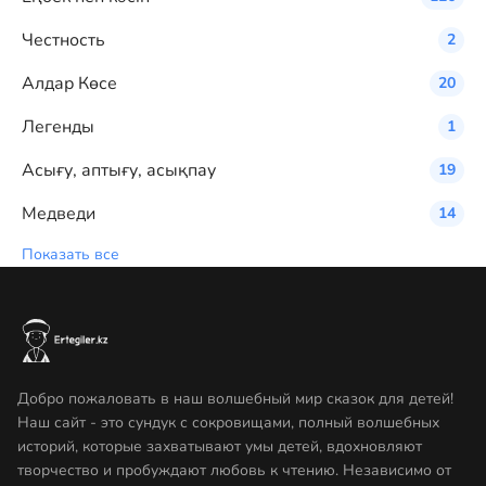
Честность
2
Алдар Көсе
20
Легенды
1
Асығу, аптығу, асықпау
19
Медведи
14
Показать все
Добро пожаловать в наш волшебный мир сказок для детей!
Наш сайт - это сундук с сокровищами, полный волшебных
историй, которые захватывают умы детей, вдохновляют
творчество и пробуждают любовь к чтению. Независимо от