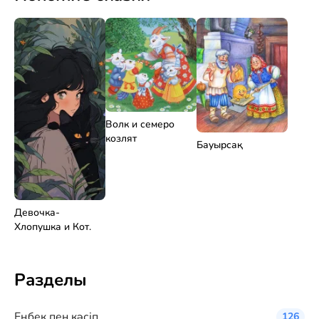
Волк и семеро
козлят
Бауырсақ
Девочка-
Хлопушка и Кот.
Разделы
Eңбек пен кәсіп
126