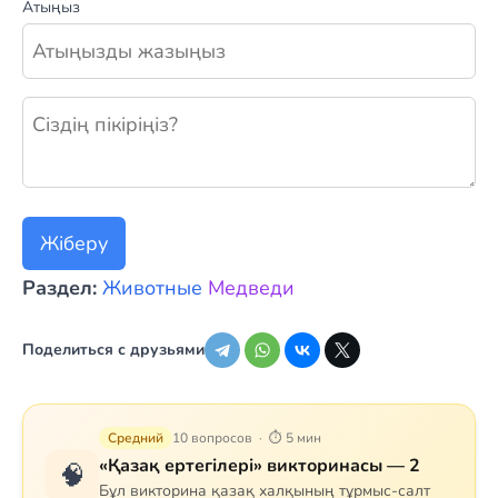
Атыңыз
Жаңа пікір қалдыру
Жіберу
Раздел:
Животные
Медведи
Поделиться с друзьями
Средний
10 вопросов · ⏱ 5 мин
«Қазақ ертегілері» викторинасы — 2
🧠
Бұл викторина қазақ халқының тұрмыс-салт