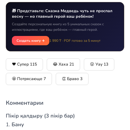
🎁 Представьте: Сказка Медведь чуть не проспал
весну — но главный герой ваш ребёнок!
Создайте персональную книгу из 5 уникальных сказок с
иллюстрациями, где ваш ребёнок — главный герой.
Создать книгу →
1 990 ₸ · PDF готово за 5 минут
❤️ Супер
115
😂 Хаха
21
😮 Уау
13
🤩 Потрясающе
7
👏 Браво
3
Комментарии
Пікір қалдыру (3 пікір бар)
Бану