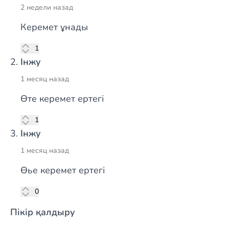
2 недели назад
Керемет ұнады
лүпіл
1
Інжу
1 месяц назад
Өте керемет ертегі
лүпіл
1
Інжу
1 месяц назад
Өье керемет ертегі
лүпіл
0
Пікір қалдыру