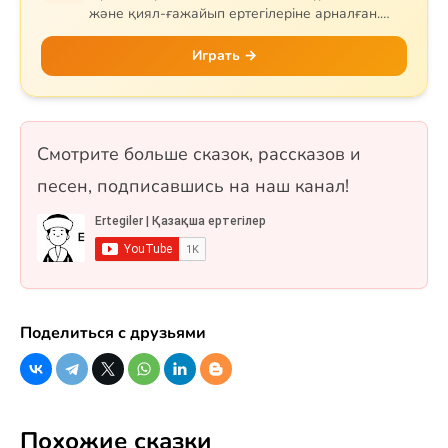
және қиял-ғажайып ертегілеріне арналған.
Сұрақтар тапқыр Тазша Бала, дана Аяз би,
шешен Жиренше, «Алтын сақа», «Күн
Играть →
астындағы Күнікей қыз» және «Ақ ниет пен
Қара ниет» ертегілерін қамтиды. 10 сұрақ, бір
таңдауды форматында.
Смотрите больше сказок, рассказов и
песен, подписавшись на наш канал!
Поделиться с друзьями
Похожие сказки