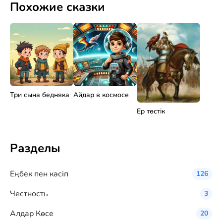
Похожие сказки
Три сына бедняка
Айдар в космосе
Ер төстік
Разделы
Eңбек пен кәсіп
126
Честность
3
Алдар Көсе
20