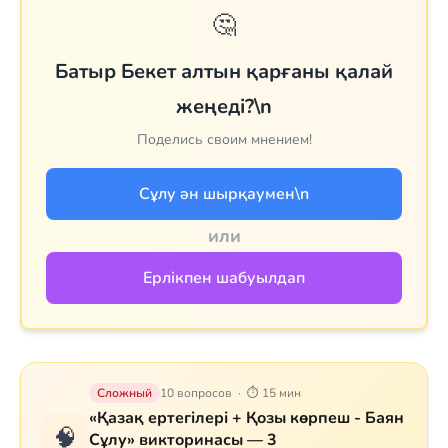
🤔
Батыр Бекет алтын қарғаны қалай
жеңеді?\n
Поделись своим мнением!
Сұлу ән шырқаумен\n
или
Ерлікпен шабуылдап
Сложный
10 вопросов · ⏱ 15 мин
«Қазақ ертегілері + Қозы көрпеш - Баян
🧠
Сұлу» викторинасы — 3