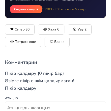
Создать книгу →
1 990 ₸ · PDF готово за 5 минут
❤️ Супер
30
😂 Хаха
6
😮 Уау
2
🤩 Потрясающе
👏 Браво
Комментарии
Пікір қалдыру (0 пікір бар)
Әзірге пікір ешкім қалдырмаған!
Пікір қалдыру
Атыңыз