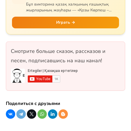
Бұл викторина қазақ халқының ғашықтық
жырларының жауһары — «Қозы Көрпеш –
Баян Сұлу» дастанына арналған. Сұрақтар
жырдың тарихын, негізгі кейіпкерлерін (Қозы,
Играть →
Баян, Қодар, Қарабай, Сарыбай), оқиғаның
дамуын және тарихи мұрасын қамтиды.
Сонымен қатар Самұрық құсы мен «Жеті
қарақшы» ертегісі де қосылған. 10 сұрақ, бір
Смотрите больше сказок, рассказов и
таңдауды және рас/жалған форматтарында.
песен, подписавшись на наш канал!
Поделиться с друзьями