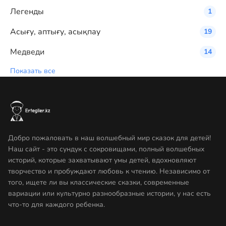
Легенды
1
Асығу, аптығу, асықпау
19
Медведи
14
Показать все
Добро пожаловать в наш волшебный мир сказок для детей!
Наш сайт - это сундук с сокровищами, полный волшебных
историй, которые захватывают умы детей, вдохновляют
творчество и пробуждают любовь к чтению. Независимо от
того, ищете ли вы классические сказки, современные
вариации или культурно разнообразные истории, у нас есть
что-то для каждого ребенка.