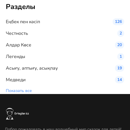
Разделы
Eңбек пен кәсіп
126
Честность
2
Алдар Көсе
20
Легенды
1
Асығу, аптығу, асықпау
19
Медведи
14
Показать все
Добро пожаловать в наш волшебный мир сказок для детей!