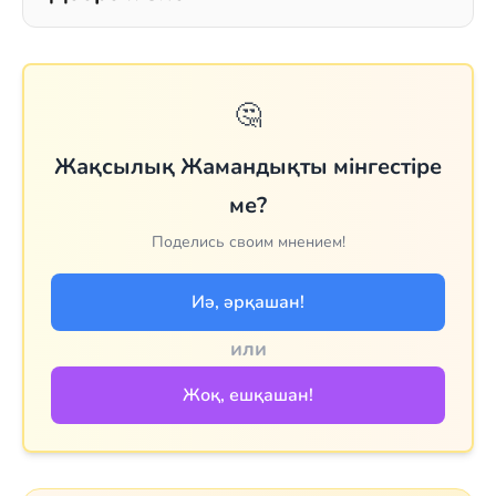
🤔
Жақсылық Жамандықты мінгестіре
ме?
Поделись своим мнением!
Иә, әрқашан!
или
Жоқ, ешқашан!