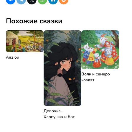
Похожие сказки
Аяз би
Волк и семеро
козлят
Девочка-
Хлопушка и Кот.