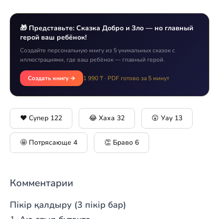
🎁 Представьте: Сказка Добро и Зло — но главный
герой ваш ребёнок!
Создайте персональную книгу из 5 уникальных сказок с
иллюстрациями, где ваш ребёнок — главный герой.
Создать книгу →
1 990 ₸ · PDF готово за 5 минут
❤️ Супер
122
😂 Хаха
32
😮 Уау
13
🤩 Потрясающе
4
👏 Браво
6
Комментарии
Пікір қалдыру (3 пікір бар)