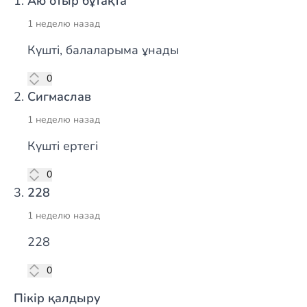
Аю отыр бұтақта
1 неделю назад
Күшті, балаларыма ұнады
лүпіл
0
Сигмаслав
1 неделю назад
Күшті ертегі
лүпіл
0
228
1 неделю назад
228
лүпіл
0
Пікір қалдыру