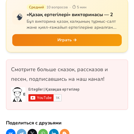
Средний
10 вопросов · ⏱ 5 мин
«Қазақ ертегілері» викторинасы — 2
🧠
Бұл викторина қазақ халқының тұрмыс-салт
және қиял-ғажайып ертегілеріне арналған.
Сұрақтар тапқыр Тазша Бала, дана Аяз би,
шешен Жиренше, «Алтын сақа», «Күн
Играть →
астындағы Күнікей қыз» және «Ақ ниет пен
Қара ниет» ертегілерін қамтиды. 10 сұрақ, бір
таңдауды форматында.
Смотрите больше сказок, рассказов и
песен, подписавшись на наш канал!
Поделиться с друзьями