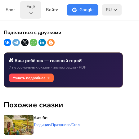
Ещё
Блог
Войти
Google
RU
Поделиться с друзьями
🎁 Ваш ребёнок — главный герой!
7 персональных сказок · иллюстрации · PDF
Узнать подробнее →
Похожие сказки
Аяз би
Традиции/Праздники/Стол