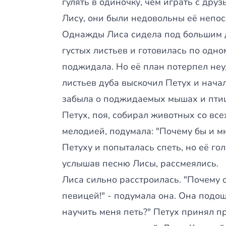
гулять в одиночку, чем играть с дру
Лису, они были недовольны её непо
Однажды Лиса сидела под большим д
густых листьев и готовилась по одно
поджидала. Но её план потерпел неу
листьев дуба выскочил Петух и начал
забыла о поджидаемых мышах и птиц
Петух, поя, собирал животных со все
мелодией, подумала: "Почему бы и м
Петуху и попыталась спеть, но её го
услышав песню Лисы, рассмеялись.
Лиса сильно расстроилась. "Почему 
певицей!" - подумала она. Она подош
научить меня петь?" Петух принял п