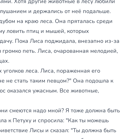
зьями. Хотя другие животные в лесу любили
слушанием и держались от неё подальше.
убом на краю леса. Она пряталась среди
му ловить птиц и мышей, которых
дачу. Пока Лиса поджидала, внезапно из-за
 громко петь. Лиса, очарованная мелодией,
ах.
х уголков леса. Лиса, пораженная его
не не стать таким певцом?" Она подошла к
лос оказался ужасным. Все животные,
они смеются надо мной? Я тоже должна быть
ла к Петуху и спросила: "Как ты можешь
риветствие Лисы и сказал: "Ты должна быть