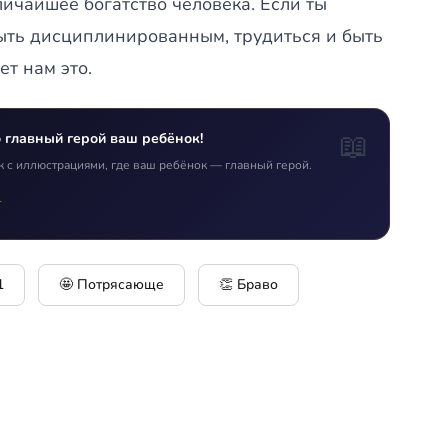
личайшее богатство человека. Если ты
ыть дисциплинированным, трудиться и быть
т нам это.
📖
 главный герой ваш ребёнок!
к с иллюстрациями, где ваш ребёнок — главный герой.
т
1
🤩 Потрясающе
👏 Браво