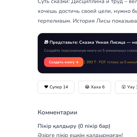
Суть сказки: Дисциплина и труд – ве
хочешь достичь своей цели, нужно б
терпеливым. История Лисы показывае
🎁 Представьте: Сказка Умная Лисица — но
Создайте персональную книгу из 5 уникальных сказо
Создать книгу →
1 990 ₸ · PDF готово за 5 мину
❤️ Супер
14
😂 Хаха
6
😮 Уау
Комментарии
Пікір қалдыру (0 пікір бар)
Әзірге пікір ешкім қалдырмаған!