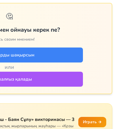
🤔
мен ойнауы керек пе?
ь своим мнением!
арды шақырсын
или
алғыз қалады
еш - Баян Сұлу» викторинасы — 3
Играть →
шықтық жырларының жауһары — «Қозы