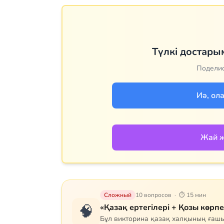
Түлкі достары
Поделис
Иә, ол
Жай ж
Сложный
10 вопросов · ⏱ 15 мин
🧠
«Қазақ ертегілері + Қозы көрп
Бұл викторина қазақ халқының ға