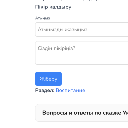
Пікір қалдыру
Атыңыз
Жаңа пікір қалдыру
Жіберу
Раздел:
Воспитание
Вопросы и ответы по сказке У