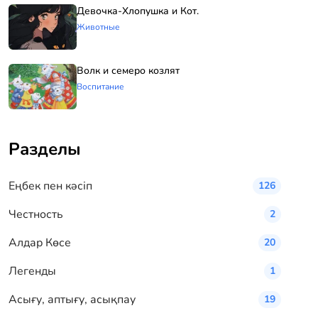
Девочка-Хлопушка и Кот.
Животные
Волк и семеро козлят
Воспитание
Разделы
Eңбек пен кәсіп
126
Честность
2
Алдар Көсе
20
Легенды
1
Асығу, аптығу, асықпау
19