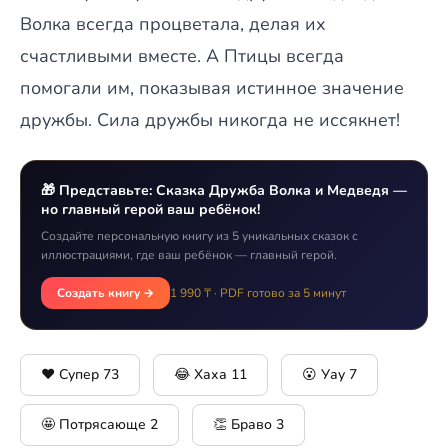
Волка всегда процветала, делая их
счастливыми вместе. А Птицы всегда
помогали им, показывая истинное значение
дружбы. Сила дружбы никогда не иссякнет!
🎁 Представьте: Сказка Дружба Волка и Медведя —
но главный герой ваш ребёнок!
Создайте персональную книгу из 5 уникальных сказок с
иллюстрациями, где ваш ребёнок — главный герой.
Создать книгу →
1 990 ₸ · PDF готово за 5 минут
❤️ Супер
73
😂 Хаха
11
😮 Уау
7
🤩 Потрясающе
2
👏 Браво
3