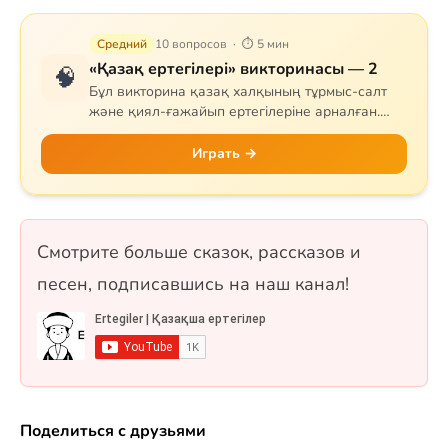
Средний
10 вопросов · ⏱ 5 мин
«Қазақ ертегілері» викторинасы — 2
🧠
Бұл викторина қазақ халқының тұрмыс-салт
және қиял-ғажайып ертегілеріне арналған.
Сұрақтар тапқыр Тазша Бала, дана Аяз би,
шешен Жиренше, «Алтын сақа», «Күн
Играть →
астындағы Күнікей қыз» және «Ақ ниет пен
Қара ниет» ертегілерін қамтиды. 10 сұрақ, бір
таңдауды форматында.
Смотрите больше сказок, рассказов и
песен, подписавшись на наш канал!
Поделиться с друзьями