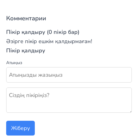
Комментарии
Пікір қалдыру (0 пікір бар)
Әзірге пікір ешкім қалдырмаған!
Пікір қалдыру
Атыңыз
Жаңа пікір қалдыру
Жіберу