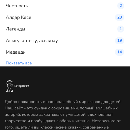
Честность
2
Алдар Көсе
20
Легенды
1
Асығу, аптығу, асықпау
19
Медведи
14
Показать все
Добро пожаловать в наш волшебный мир сказок для детей!
Наш сайт - это сундук с сокровищами, полный волшебных
историй, которые захватывают умы детей, вдохновляют
творчество и пробуждают любовь к чтению. Независимо от
того, ищете ли вы классические сказки, современные