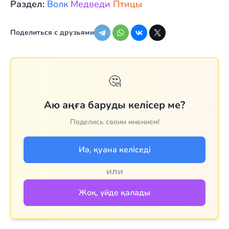
Раздел:
Волк
Медведи
Птицы
Поделиться с друзьями
🤔
Аю аңға баруды келісер ме?
Поделись своим мнением!
Иә, қуана келіседі
или
Жоқ, үйде қалады