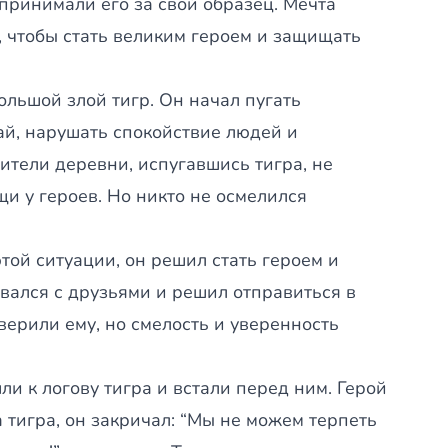
 принимали его за свой образец. Мечта
, чтобы стать великим героем и защищать
льшой злой тигр. Он начал пугать
ай, нарушать спокойствие людей и
ители деревни, испугавшись тигра, не
щи у героев. Но никто не осмелился
той ситуации, он решил стать героем и
овался с друзьями и решил отправиться в
 верили ему, но смелость и уверенность
и к логову тигра и встали перед ним. Герой
а тигра, он закричал: “Мы не можем терпеть