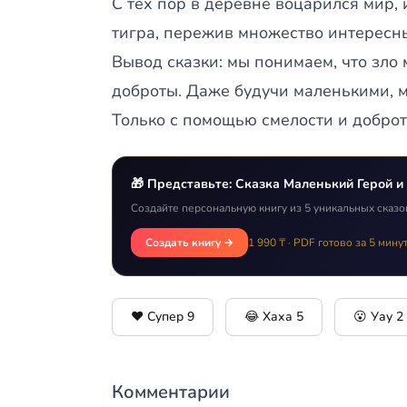
С тех пор в деревне воцарился мир,
тигра, пережив множество интересн
Вывод сказки: мы понимаем, что зло
доброты. Даже будучи маленькими, м
Только с помощью смелости и добро
🎁 Представьте: Сказка Маленький Герой и
Создайте персональную книгу из 5 уникальных сказо
Создать книгу →
1 990 ₸ · PDF готово за 5 мину
❤️ Супер
9
😂 Хаха
5
😮 Уау
2
Комментарии