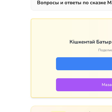
Вопросы и ответы по сказке М
Кішкентай Батыр
Поделис
Маза