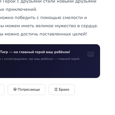
 и Герой с друзьями стали новыми друзьями
ых приключений.
 можно победить с помощью смелости и
ы можем иметь великое мужество в сердце.
ты можно достичь поставленных целей!
📖
 Тигр — но главный герой ваш ребёнок!
к с иллюстрациями, где ваш ребёнок — главный герой.
т
🤩 Потрясающе
👏 Браво