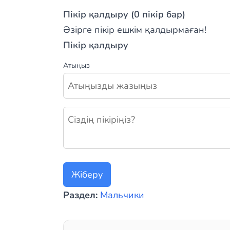
Пікір қалдыру (0 пікір бар)
Әзірге пікір ешкім қалдырмаған!
Пікір қалдыру
Атыңыз
Жаңа пікір қалдыру
Жіберу
Раздел:
Мальчики