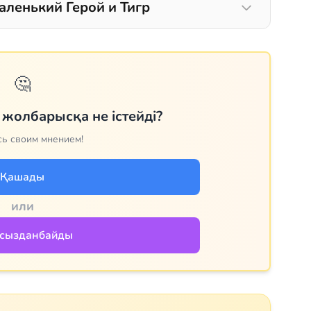
аленький Герой и Тигр
🤔
 жолбарысқа не істейді?
ь своим мнением!
Қашады
или
сызданбайды