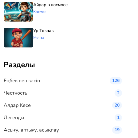
Айдар в космосе
Космос
Ур Токпак
Мечта
Разделы
Eңбек пен кәсіп
126
Честность
2
Алдар Көсе
20
Легенды
1
Асығу, аптығу, асықпау
19