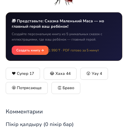
🎁 Представьте: Сказка Маленький Маса — но
главный герой ваш ребёнок!
Создайте персональную книгу из 5 уникальных сказок с
иллюстрациями, где ваш ребёнок — главный герой.
Создать книгу →
1 990 ₸ · PDF готово за 5 минут
❤️ Супер
17
😂 Хаха
44
😮 Уау
4
🤩 Потрясающе
👏 Браво
Комментарии
Пікір қалдыру (0 пікір бар)