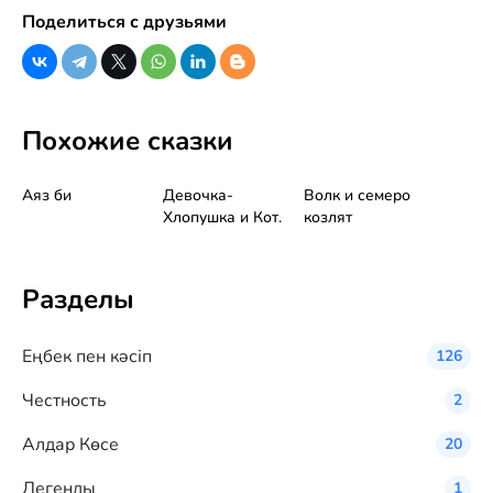
Поделиться с друзьями
Похожие сказки
Аяз би
Девочка-
Волк и семеро
Хлопушка и Кот.
козлят
Разделы
Eңбек пен кәсіп
126
Честность
2
Алдар Көсе
20
Легенды
1