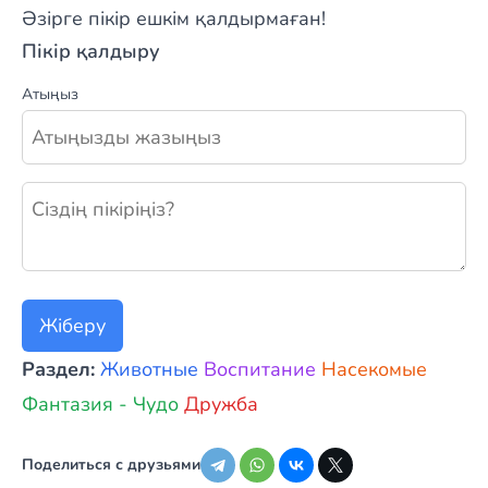
Әзірге пікір ешкім қалдырмаған!
Пікір қалдыру
Атыңыз
Жаңа пікір қалдыру
Жіберу
Раздел:
Животные
Воспитание
Насекомые
Фантазия - Чудо
Дружба
Поделиться с друзьями