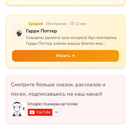
Средний
18 вопросов · ⏱ 12 мин
Гарри Поттер
🧠
Сиқырлы дүниеге қош келдіңіз! Бұл викторина
Гарри Поттер әлемін жақсы білетін жас
сиқыршыларға арналған. Сұрақтар Хогвартс
мектебін, квиддичті, негізгі кейіпкерлерді,
Играть →
сиқырлы заттар мен арнайы сиқырларды
қамтиды. Гриффиндор, Слизерин, Когтевран
немесе Пуффендуй — қай факультетке
жатсаңыз да, білімдеріңізді сынап көріңіз! 18
Смотрите больше сказок, рассказов и
сұрақ, бір таңдауды және рас/жалған
форматтарында.
песен, подписавшись на наш канал!