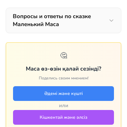
Вопросы и ответы по сказке
Маленький Маса
🤔
Маса өз-өзін қалай сезінді?
Поделись своим мнением!
Әдемі және күшті
или
Кішкентай және әлсіз