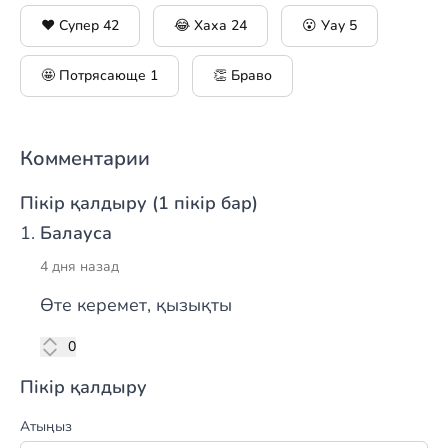
❤️ Супер
42
😂 Хаха
24
😮 Уау
5
🤩 Потрясающе
1
👏 Браво
Комментарии
Пікір қалдыру (1 пікір бар)
Балауса
4 дня назад
Өте керемет, қызықты
лүпіл
0
Пікір қалдыру
Атыңыз