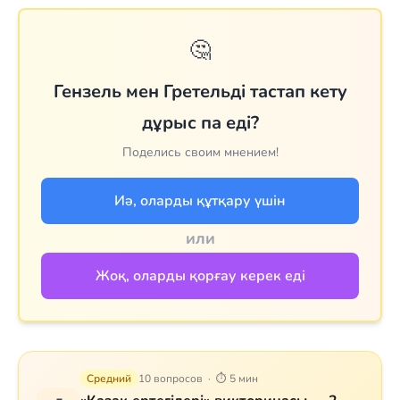
🤔
Гензель мен Гретельді тастап кету
дұрыс па еді?
Поделись своим мнением!
Иә, оларды құтқару үшін
или
Жоқ, оларды қорғау керек еді
Средний
10 вопросов · ⏱ 5 мин