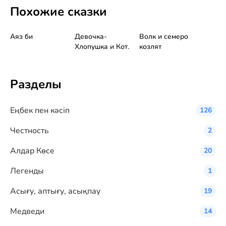
Похожие сказки
Аяз би
Девочка-
Волк и семеро
Хлопушка и Кот.
козлят
Разделы
Eңбек пен кәсіп
126
Честность
2
Алдар Көсе
20
Легенды
1
Асығу, аптығу, асықпау
19
Медведи
14