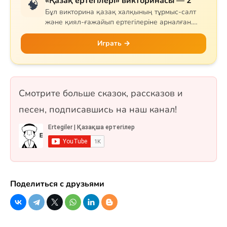
«Қазақ ертегілері» викторинасы — 2
🧠
Бұл викторина қазақ халқының тұрмыс-салт
және қиял-ғажайып ертегілеріне арналған.
Сұрақтар тапқыр Тазша Бала, дана Аяз би,
шешен Жиренше, «Алтын сақа», «Күн
Играть →
астындағы Күнікей қыз» және «Ақ ниет пен
Қара ниет» ертегілерін қамтиды. 10 сұрақ, бір
таңдауды форматында.
Смотрите больше сказок, рассказов и
песен, подписавшись на наш канал!
Поделиться с друзьями