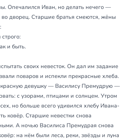
ы. Опечалился Иван, но делать нечего —
у во дворец. Старшие братья смеются, жёны
:
 строго:
ак и быть.
спытать своих невесток. Он дал им задание
звали поваров и испекли прекрасные хлеба.
рекрасную девушку — Василису Премудрую —
орвать: с узорами, птицами и солнцем. Утром
сех, но больше всего удивился хлебу Ивана-
ть ковёр. Старшие невестки снова
чными. А ночью Василиса Премудрая снова
овёр: на нём были леса, реки, звёзды и луна