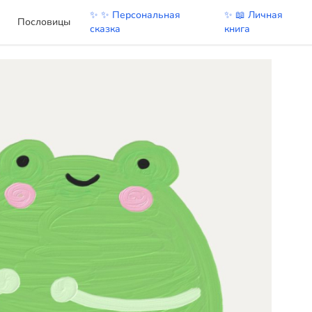
✨ ✨ Персональная
✨ 📖 Личная
Пословицы
сказка
книга