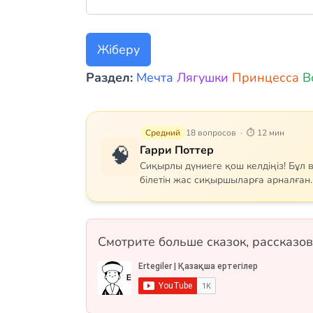
Жіберу
Раздел:
Мечта
Лягушки
Принцесса
В
Средний
18 вопросов · ⏱ 12 мин
🧠
Гарри Поттер
Сиқырлы дүниеге қош келдіңіз! Бұл 
білетін жас сиқыршыларға арналған. 
негізгі кейіпкерлерді, сиқырлы зат
Гриффиндор, Слизерин, Когтевран 
жатсаңыз да, білімдеріңізді сынап кө
жалған форматтарында.
Смотрите больше сказок, рассказов