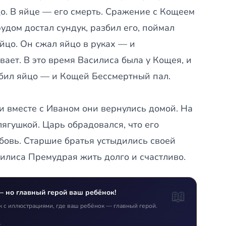
йцо. В яйце — его смерть. Сражение с Кощеем
удом достал сундук, разбил его, поймал
яйцо. Он сжал яйцо в руках — и
вает. В это время Василиса была у Кощея, и
азбил яйцо — и Кощей Бессмертный пал.
 вместе с Иваном они вернулись домой. На
лягушкой. Царь обрадовался, что его
бовь. Старшие братья устыдились своей
силиса Премудрая жить долго и счастливо.
📖
— но главный герой ваш ребёнок!
к с иллюстрациями, где ваш ребёнок — главный герой.
т