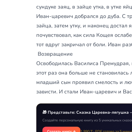
сундуке заяц, в зайце утка, в утке я
Иван-царевич добрался до дуба. С тр
зайца, затем утку, и наконец достал 
почувствовал, как сила Кощея ослабе
тот вдруг закричал от боли. Иван р
Возвращение
Освободилась Василиса Премудрая, и
этот раз она больше не становилась 
младший сын проявил смелость и лю
зависти. И стали Иван-царевич и Ва
🎁 Представьте: Сказка Царевна-лягушка 
Создайте персональную книгу из 5 уникальных сказо
Создать книгу →
1 990 ₸ · PDF готово за 5 мину