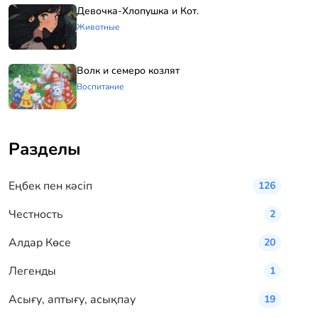
Девочка-Хлопушка и Кот.
Животные
Волк и семеро козлят
Воспитание
Разделы
Eңбек пен кәсіп
126
Честность
2
Алдар Көсе
20
Легенды
1
Асығу, аптығу, асықпау
19