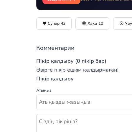
❤️ Супер
43
😂 Хаха
10
😮 Уа
Комментарии
Пікір қалдыру (0 пікір бар)
Әзірге пікір ешкім қалдырмаған!
Пікір қалдыру
Атыңыз
Жаңа пікір қалдыру