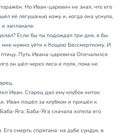
поражён. Но Иван-царевич не знал, что его
л её лягушачью кожу и, когда она уснула,
 и заплакала:
елал? Если бы ты подождал три дня, я бы
рь мне нужно уйти к Кощею Бессмертному. И
 птицу. Путь Ивана-царевича Опечалился
лго он шёл через леса и поля, пока не
арец.
л Иван. Старец дал ему клубок ниток:
и. Иван пошёл за клубком и пришёл к
Баба-Яга. Баба-Яга сначала хотела его
 Его смерть спрятана: на дубе сундук, в