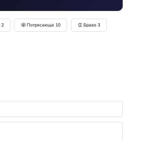
у
2
🤩 Потрясающе
10
👏 Браво
3