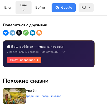
Ещё
Блог
Войти
Google
RU
Поделиться с друзьями
🎁 Ваш ребёнок — главный герой!
7 персональных сказок · иллюстрации · PDF
Узнать подробнее →
Похожие сказки
Аяз би
Традиции/Праздники/Стол