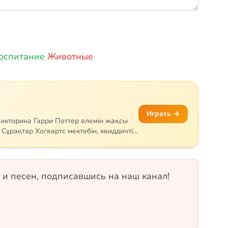
оспитание
Животные
Играть →
викторина Гарри Поттер әлемін жақсы
Сұрақтар Хогвартс мектебін, квиддичті,
тар мен арнайы сиқырларды қамтиды.
немесе Пуффендуй — қай факультетке
ріңіз! 18 сұрақ, бір таңдауды және рас/
 и песен, подписавшись на наш канал!