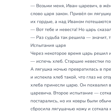
— Возьми меня, Иван-царевич, в жён
слово царя закон. Привёл он лягушк
их гордые, а над Иваном потешаются
— Вот тебе и невеста! Но царь сказал
— Раз судьба так решила — значит, т
Испытания царя
Через некоторое время царь решил и
— испечь хлеб. Старшие невестки по
А лягушка ночью превратилась в п
и испекла хлеб такой, что глаз не от
хлеба принесли царю. Он похвалил в
царевича. Второе испытание — сотка
постарались, но их ковры были обы
сбросила лягушачью кожу и соткала к