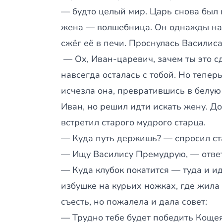
— будто целый мир. Царь снова был 
жена — волшебница. Он однажды нашё
сжёг её в печи. Проснулась Василиса
— Ох, Иван-царевич, зачем ты это сд
навсегда осталась с тобой. Но тепе
исчезла она, превратившись в белую
Иван, но решил идти искать жену. До
встретил старого мудрого старца.
— Куда путь держишь? — спросил ст
— Ищу Василису Премудрую, — ответи
— Куда клубок покатится — туда и ид
избушке на курьих ножках, где жила 
съесть, но пожалела и дала совет:
— Трудно тебе будет победить Кощея.