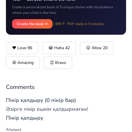
Create a personalized book of 5 unique stories with illustrations
where your child is the hero.
Create the book →
1 990 ₸ · PDF ready in 5 minutes
❤️ Love
96
😂 Haha
42
😮 Wow
20
🤩 Amazing
👏 Bravo
Comments
Пікір қалдыру (0 пікір бар)
Әзірге пікір ешкім қалдырмаған!
Пікір қалдыру
Атыңыз