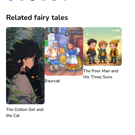
Related fairy tales
The Poor Man and
His Three Sons
Baursak
The Cotton Girl and
the Cat