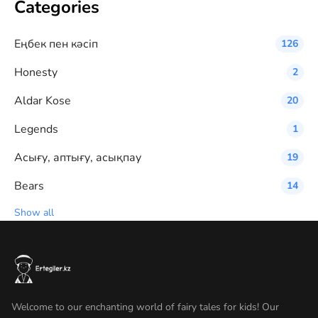
Categories
Eңбек пен кәсіп
126
Honesty
2
Aldar Kose
20
Legends
1
Асығу, аптығу, асықпау
19
Bears
14
Show all
Welcome to our enchanting world of fairy tales for kids! Our