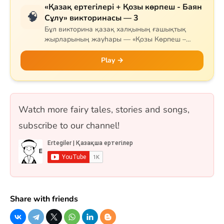
«Қазақ ертегілері + Қозы көрпеш - Баян
🧠
Сұлу» викторинасы — 3
Бұл викторина қазақ халқының ғашықтық
жырларының жауһары — «Қозы Көрпеш –
Баян Сұлу» дастанына арналған. Сұрақтар
жырдың тарихын, негізгі кейіпкерлерін (Қозы,
Play →
Баян, Қодар, Қарабай, Сарыбай), оқиғаның
дамуын және тарихи мұрасын қамтиды.
Сонымен қатар Самұрық құсы мен «Жеті
қарақшы» ертегісі де қосылған. 10 сұрақ, бір
Watch more fairy tales, stories and songs,
таңдауды және рас/жалған форматтарында.
subscribe to our channel!
Share with friends