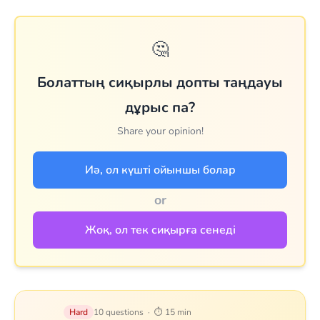
🤔
Болаттың сиқырлы допты таңдауы
дұрыс па?
Share your opinion!
Иә, ол күшті ойыншы болар
or
Жоқ, ол тек сиқырға сенеді
Hard
10 questions · ⏱ 15 min