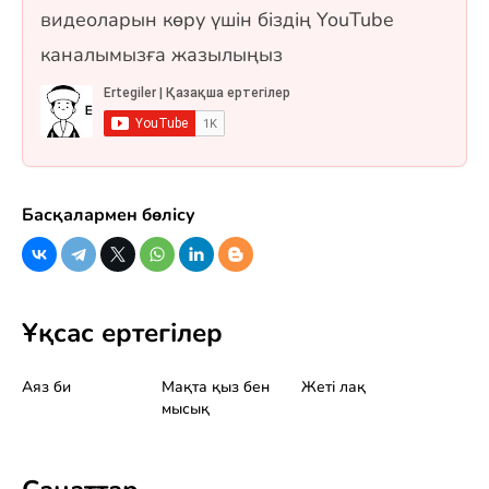
форматтарында.
видеоларын көру үшін біздің YouTube
каналымызға жазылыңыз
Басқалармен бөлісу
Ұқсас ертегілер
Аяз би
Мақта қыз бен
Жеті лақ
мысық