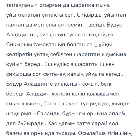
тамақтанып отырған да шарапқа мына
ұйықтататын ұнтақты сеп. Сиқыршы ұйықтап
қалған да мен оны өлтіремін, – дейді. Будур
Аладдиннің айтқанын түгел орындайды.
Сиқыршы тамақтанып болған соң, ұйқы
келтіретін ұнтақ себілген шараптан ыдысына
құйып береді. Еш күдіксіз шарапты ішкен
сиқыршы сол сәтте-ақ қалың ұйқыға кетеді.
Будур Аладдинге алақанын соғып, белгі
береді. Аладдин жүгіріп келіп қылышымен
сиқыршының басын шауып түсіреді де, жынды
шақырып: «Сарайды бұрынғы орнына апар!»
деп бұйырады. Қас қағым сәтте сарай сол
баяғы өз орнында тұрады. Осылайша тігіншінің