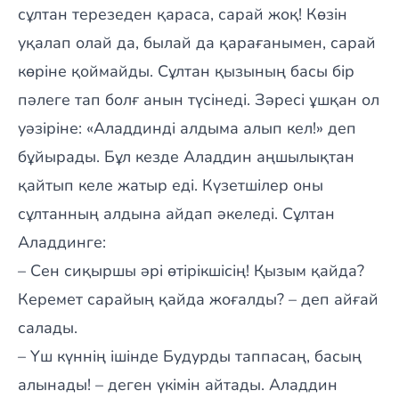
сұлтан терезеден қараса, сарай жоқ! Көзін
уқалап олай да, былай да қарағанымен, сарай
көріне қоймайды. Сұлтан қызының басы бір
пәлеге тап болғ анын түсінеді. Зәресі ұшқан ол
уәзіріне: «Аладдинді алдыма алып кел!» деп
бұйырады. Бұл кезде Аладдин аңшылықтан
қайтып келе жатыр еді. Күзетшілер оны
сұлтанның алдына айдап әкеледі. Сұлтан
Аладдинге:
– Сен сиқыршы әрі өтірікшісің! Қызым қайда?
Керемет сарайың қайда жоғалды? – деп айғай
салады.
– Үш күннің ішінде Будурды таппасаң, басың
алынады! – деген үкімін айтады. Аладдин