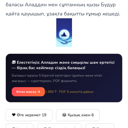
баласы Аладдин мен сұлтанның қызы Будур
қайта қауышып, ұзақта бақытты ғұмыр кешеді.
🎁 Елестетіңіз: Алладин жəне сиқырлы шам ертегісі
— бірақ бас кейіпкер сіздің балаңыз!
Балаңыз туралы 5 бірегей ертегіден тұратын жеке кітап
жасаңыз — суреттермен, PDF форматта.
Кітап жасау →
1 990 ₸ · PDF 5 минутта дайын
❤️ Өте керемет
19
😂 Қызық екен
6