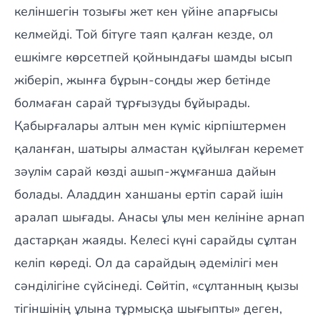
келіншегін тозығы жет кен үйіне апарғысы
келмейді. Той бітуге таяп қалған кезде, ол
ешкімге көрсетпей қойнындағы шамды ысып
жіберіп, жынға бұрын-соңды жер бетінде
болмаған сарай тұрғызуды бұйырады.
Қабырғалары алтын мен күміс кірпіштермен
қаланған, шатыры алмастан құйылған керемет
зәулім сарай көзді ашып-жұмғанша дайын
болады. Аладдин ханшаны ертіп сарай ішін
аралап шығады. Анасы ұлы мен келініне арнап
дастарқан жаяды. Келесі күні сарайды сұлтан
келіп көреді. Ол да сарайдың әдемілігі мен
сәнділігіне сүйсінеді. Сөйтіп, «сұлтанның қызы
тігіншінің ұлына тұрмысқа шығыпты» деген,