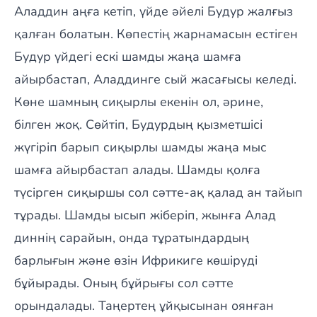
Аладдин аңға кетіп, үйде әйелі Будур жалғыз
қалған болатын. Көпестің жарнамасын естіген
Будур үйдегі ескі шамды жаңа шамға
айырбастап, Аладдинге сый жасағысы келеді.
Көне шамның сиқырлы екенін ол, әрине,
білген жоқ. Сөйтіп, Будурдың қызметшісі
жүгіріп барып сиқырлы шамды жаңа мыс
шамға айырбастап алады. Шамды қолға
түсірген сиқыршы сол сәтте-ақ қалад ан тайып
тұрады. Шамды ысып жіберіп, жынға Алад
диннің сарайын, онда тұратындардың
барлығын және өзін Ифрикиге көшіруді
бұйырады. Оның бұйрығы сол сәтте
орындалады. Таңертең ұйқысынан оянған