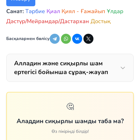
Санат:
Тәрбие
Қиал
Қиял - Ғажайып
Ұлдар
Дәстүр/Мейрамдар/Дастархан
Достық
Басқалармен бөлісу
Алладин жəне сиқырлы шам
ертегісі бойынша сұрақ-жауап
🤔
Аладдин сиқырлы шамды таба ма?
Өз пікіріңді білдір!