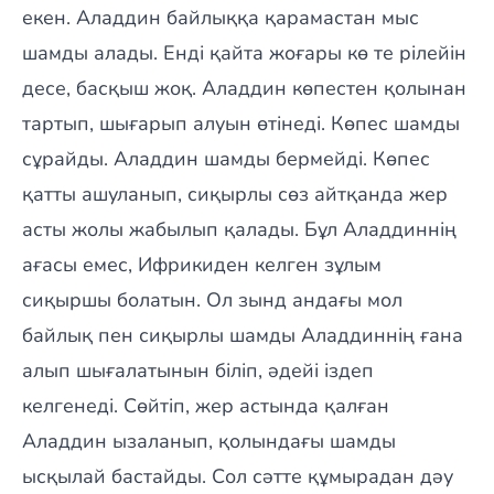
екен. Аладдин байлыққа қарамастан мыс
шамды алады. Енді қайта жоғары кө те рілейін
десе, басқыш жоқ. Аладдин көпестен қолынан
тартып, шығарып алуын өтінеді. Көпес шамды
сұрайды. Аладдин шамды бермейді. Көпес
қатты ашуланып, сиқырлы сөз айтқанда жер
асты жолы жабылып қалады. Бұл Аладдиннің
ағасы емес, Ифрикиден келген зұлым
сиқыршы болатын. Ол зынд андағы мол
байлық пен сиқырлы шамды Аладдиннің ғана
алып шығалатынын біліп, әдейі іздеп
келгенеді. Сөйтіп, жер астында қалған
Аладдин ызаланып, қолындағы шамды
ысқылай бастайды. Сол сәтте құмырадан дәу