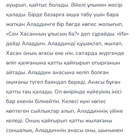
ауырып, қайтыс болады. Әйелі ұлымен жесір
қалады. Бірде базарға ақша табу үшін бара
жатқан Аладдинге бір бөгде көпес жолығып,
«Сен Хасанның ұлысың ба?» деп сұрайды. «Иә»
дейді Аладдин. Аладдинді құшақтап, жылап,
Хасан оның ағасы еке нін, сапарда жүргенде
өліп қалғанына қатты қайғырып отырғанын
айтады. Аладдин анасына келіп болған
оқиғаны түгел баяндап береді. Анасы бұған
қатты таң қалады. Ол өмірінде күйеуінің інісі
бар екенін білмейтін. Келесі күні көпес
көптеген сыйлықтар алып, Аладдиннің үйіне
келеді. Оның қайғырып қатты жылағаны
соншалық, Аладдиннің анасы оны, шынымен