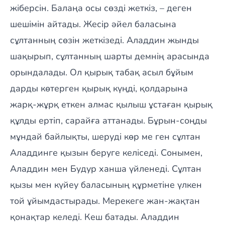
жіберсін. Балаңа осы сөзді жеткіз, – деген
шешімін айтады. Жесір әйел баласына
сұлтанның сөзін жеткізеді. Аладдин жынды
шақырып, сұлтанның шарты демнің арасында
орындалады. Ол қырық табақ асыл бұйым
дарды көтерген қырық күңді, қолдарына
жарқ-жұрқ еткен алмас қылыш ұстаған қырық
құлды ертіп, сарайға аттанады. Бұрын-соңды
мұндай байлықты, шеруді көр ме ген сұлтан
Аладдинге қызын беруге келіседі. Сонымен,
Аладдин мен Будур ханша үйленеді. Сұлтан
қызы мен күйеу баласының құрметіне үлкен
той ұйымдастырады. Мерекеге жан-жақтан
қонақтар келеді. Кеш батады. Аладдин