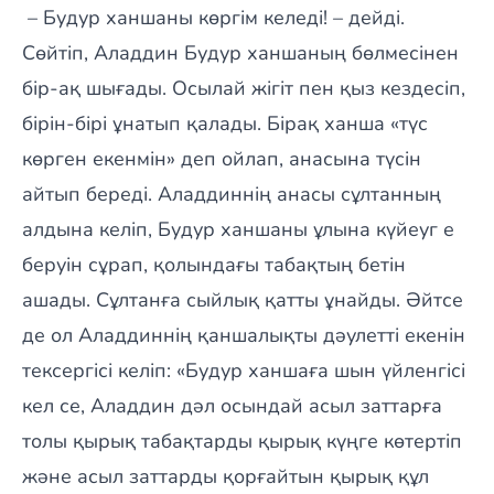
– Будур ханшаны көргім келеді! – дейді.
Сөйтіп, Аладдин Будур ханшаның бөлмесінен
бір-ақ шығады. Осылай жігіт пен қыз кездесіп,
бірін-бірі ұнатып қалады. Бірақ ханша «түс
көрген екенмін» деп ойлап, анасына түсін
айтып береді. Аладдиннің анасы сұлтанның
алдына келіп, Будур ханшаны ұлына күйеуг е
беруін сұрап, қолындағы табақтың бетін
ашады. Сұлтанға сыйлық қатты ұнайды. Әйтсе
де ол Аладдиннің қаншалықты дәулетті екенін
тексергісі келіп: «Будур ханшаға шын үйленгісі
кел се, Аладдин дәл осындай асыл заттарға
толы қырық табақтарды қырық күңге көтертіп
және асыл заттарды қорғайтын қырық құл