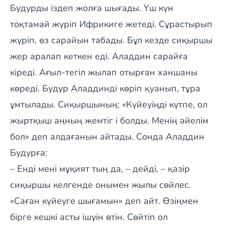
Будурды іздеп жолға шығады. Үш күн
тоқтамай жүріп Ифрикиге жетеді. Сұрастырып
жүріп, өз сарайын табады. Бұл кезде сиқыршы
жер аралап кеткен еді. Аладдин сарайға
кіреді. Ағыл-тегіл жылап отырған ханшаны
көреді. Будур Аладдинді көріп қуанып, тұра
ұмтылады. Сиқыршының: «Күйеуіңді күтпе, ол
жыртқыш аңның жемтіг і болды. Менің әйелім
бол» деп алдағанын айтады. Сонда Аладдин
Будурға:
– Енді мені мұқият тың да, – дейді, – қазір
сиқыршы келгенде онымен жылы сөйлес.
«Саған күйеуге шығамын» деп айт. Өзіңмен
бірге кешкі асты ішуін өтін. Сөйтіп ол