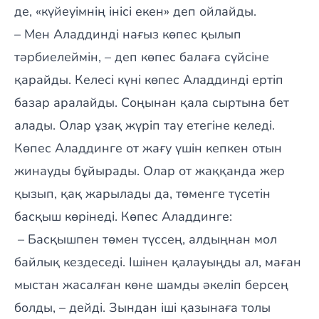
де, «күйеуімнің інісі екен» деп ойлайды.
– Мен Аладдинді нағыз көпес қылып
тәрбиелеймін, – деп көпес балаға сүйсіне
қарайды. Келесі күні көпес Аладдинді ертіп
базар аралайды. Соңынан қала сыртына бет
алады. Олар ұзақ жүріп тау етегіне келеді.
Көпес Аладдинге от жағу үшін кепкен отын
жинауды бұйырады. Олар от жаққанда жер
қызып, қақ жарылады да, төменге түсетін
басқыш көрінеді. Көпес Аладдинге:
– Басқышпен төмен түссең, алдыңнан мол
байлық кездеседі. Ішінен қалауыңды ал, маған
мыстан жасалған көне шамды әкеліп берсең
болды, – дейді. Зындан іші қазынаға толы