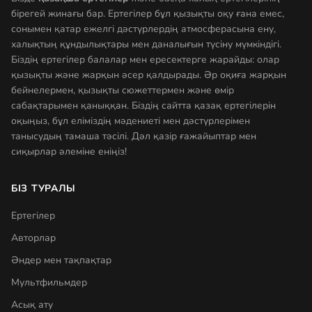
бірегей жинағы бар. Ертегілер бұл қызықты оқу ғана емес,
сонымен қатар ежелгі дәстүрлердің атмосферасына ену,
халықтың құндылықтары мен даналығын түсіну мүмкіндігі.
Біздің ертегілер балалар мен ересектерге жарайды: олар
қызықты және жарқын әсер қалдырады. Әр оқиға жарқын
бейнелермен, қызықты сюжеттермен және өмір
сабақтарымен қаныққан. Біздің сайтта қазақ ертегілерін
оқыңыз, бұл еліміздің мәдениеті мен дәстүрлерімен
танысудың тамаша тәсілі. Дәл қазір ғажайыптар мен
сиқырлар әлеміне еніңіз!
БІЗ ТУРАЛЫ
Ертегілер
Авторлар
Әндер мен тақпақтар
Мультфильмдер
Асық ату