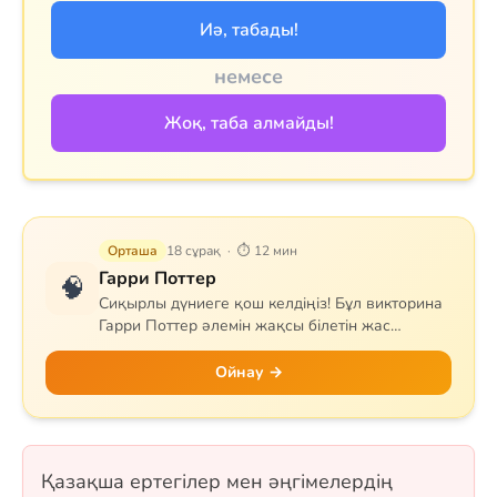
Иә, табады!
немесе
Жоқ, таба алмайды!
Орташа
18 сұрақ · ⏱ 12 мин
Гарри Поттер
🧠
Сиқырлы дүниеге қош келдіңіз! Бұл викторина
Гарри Поттер әлемін жақсы білетін жас
сиқыршыларға арналған. Сұрақтар Хогвартс
мектебін, квиддичті, негізгі кейіпкерлерді,
Ойнау →
сиқырлы заттар мен арнайы сиқырларды
қамтиды. Гриффиндор, Слизерин, Когтевран
немесе Пуффендуй — қай факультетке
жатсаңыз да, білімдеріңізді сынап көріңіз! 18
Қазақша ертегілер мен әңгімелердің
сұрақ, бір таңдауды және рас/жалған