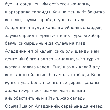
бұрын-соңды еш кім естімеген жаңалық
шартарапқа тарайды. Ханша мен жігіт бақытқа
кенеліп, зәулім сарайда тұрып жатады.
Аладдиннің Будур ханшаға үйленіп, олардың
зәулім сарайда тұрып жатқаны туралы хабар
баяғы сиқыршының да құлағына тиеді.
Аладдиннің тірі қалып, сиқырлы шамды ием
денге нін білген ол тез жиналып, жігіт тұрып
жатқан қалаға келеді. Енді шамды қалай алу
керектіг ін ойланып, бір амалын табады. Келесі
күні сатушы болып киінген сиқыршы қаланы
аралап жүріп ескі шамды жаңа шамға
айырбастайтынын айтып, жар салады.
Осылайша ол Аладдиннің сарайына да жетеді.