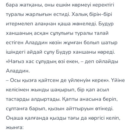
бара жатқаны, оны ешкім көрмеуі керектігі
туралы жарлығын естиді. Халық бірін-бірі
итермелеп алаңнан қаша жөнеледі. Будур
ханшаның асқан сұлулығы туралы талай
естіген Аладдин көзін жұмған болып шатыр
ішіндегі айдай сұлу Будур ханшаны көреді.
«Нағыз хас сұлудың өзі екен, – деп ойлайды
Аладдин.
– Осы қызға қайтсем де үйленуім керек». Үйіне
келісімен жынды шақырып, бір қап асыл
тастарды алдыртады. Қапты анасына беріп,
сұлтанға барып, қызын айттыруын өтінеді.
Оңаша қалғанда қызды тағы да көргісі келіп,
жынға: