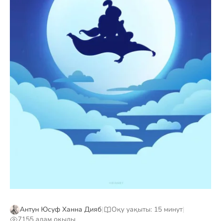
Антун Юсуф Ханна Дияб
|
Оқу уақыты: 15 минут
|
7155 адам оқыды