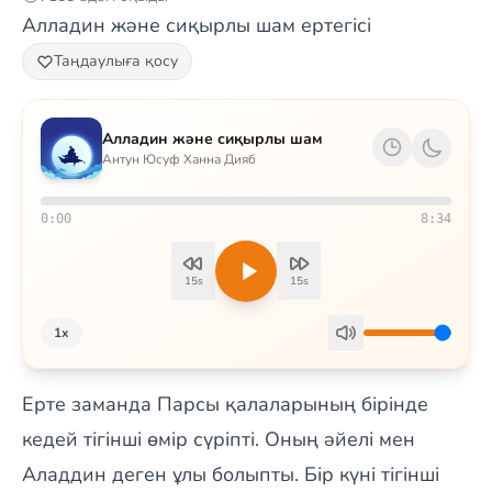
Алладин жəне сиқырлы шам ертегісі
Таңдаулыға қосу
Алладин жəне сиқырлы шам
Антун Юсуф Ханна Дияб
0:00
8:34
15s
15s
1x
Ерте заманда Парсы қалаларының бірінде
кедей тігінші өмір сүріпті. Оның әйелі мен
Аладдин деген ұлы болыпты. Бір күні тігінші