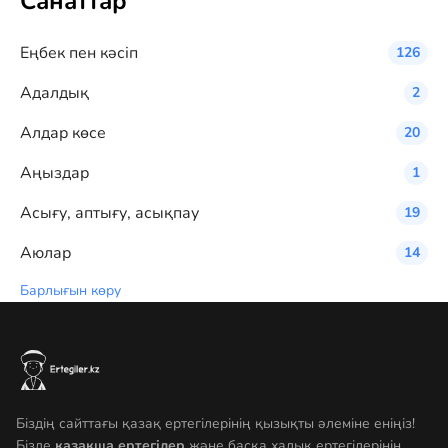
Санаттар
Eңбек пен кәсіп
126
Адалдық
2
Алдар көсе
20
Аңыздар
1
Асығу, аптығу, асықпау
19
Аюлар
14
Барлығын көру
Біздің сайттағы қазақ ертегілерінің қызықты әлеміне еніңіз!
Бізде
қазақша ертегілер
және басқа халық ертегілерінің