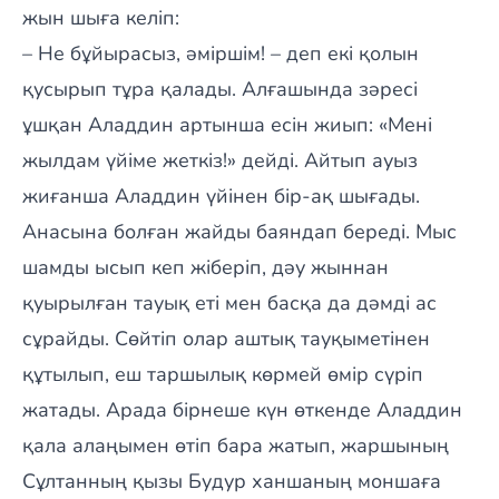
жын шыға келіп:
– Не бұйырасыз, әміршім! – деп екі қолын
қусырып тұра қалады. Алғашында зәресі
ұшқан Аладдин артынша есін жиып: «Мені
жылдам үйіме жеткіз!» дейді. Айтып ауыз
жиғанша Аладдин үйінен бір-ақ шығады.
Анасына болған жайды баяндап береді. Мыс
шамды ысып кеп жіберіп, дәу жыннан
қуырылған тауық еті мен басқа да дәмді ас
сұрайды. Сөйтіп олар аштық тауқыметінен
құтылып, еш таршылық көрмей өмір сүріп
жатады. Арада бірнеше күн өткенде Аладдин
қала алаңымен өтіп бара жатып, жаршының
Сұлтанның қызы Будур ханшаның моншаға