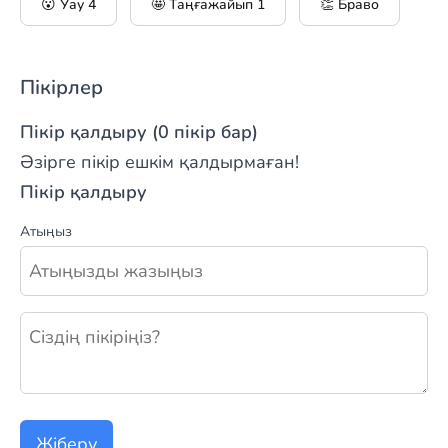
😮 Уау
4
🤩 Таңғажайып
1
👏 Браво
Пікірлер
Пікір қалдыру (0 пікір бар)
Әзірге пікір ешкім қалдырмаған!
Пікір қалдыру
Атыңыз
Жаңа пікір қалдыру
Жіберу