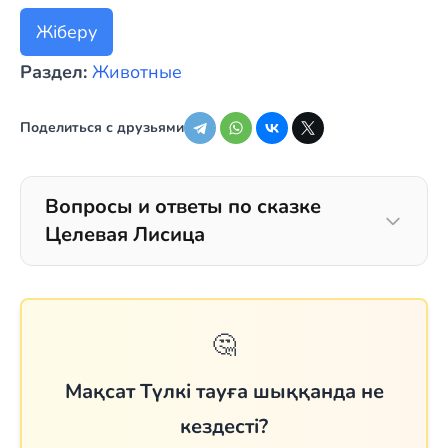
Жіберу
Раздел:
Животные
Поделиться с друзьями
Вопросы и ответы по сказке
Целевая Лисица
🤔
Мақсат Түлкі тауға шыққанда не
кездесті?