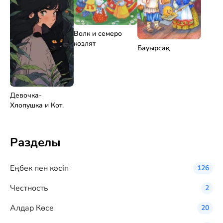
Волк и семеро
козлят
Бауырсақ
Девочка-
Хлопушка и Кот.
Разделы
Eңбек пен кәсіп
126
Честность
2
Алдар Көсе
20