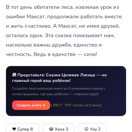
В тот день обитатели леса, извлекая урок из
ошибки Максат, продолжали работать вместе
и жить счастливо. А Максат, не имея друзей,
осталась одна. Эта сказка показывает нам,
насколько важны дружба, единство и
честность. Ведь в единстве — сила!
🎁 Представьте: Сказка Целевая Лисица — но
главный герой ваш ребёнок!
Создайте персональную книгу из 5 уникальных сказок с
иллюстрациями, где ваш ребёнок — главный герой.
Создать книгу →
1 990 ₸ · PDF готово за 5 минут
❤️ Супер
8
😂 Хаха
3
😮 Уау
2