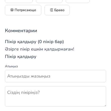
🤩 Потрясающе
👏 Браво
Комментарии
Пікір қалдыру (0 пікір бар)
Әзірге пікір ешкім қалдырмаған!
Пікір қалдыру
Атыңыз
Жаңа пікір қалдыру