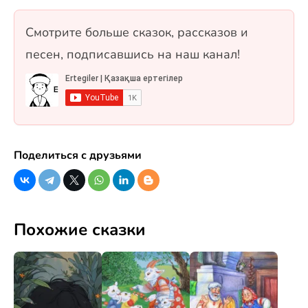
Сонымен қатар Самұрық құсы мен «Жеті
қарақшы» ертегісі де қосылған. 10 сұрақ, бір
Смотрите больше сказок, рассказов и
таңдауды және рас/жалған форматтарында.
песен, подписавшись на наш канал!
Поделиться с друзьями
Похожие сказки