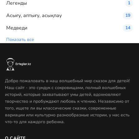
Легенды
1
Асығу, аптығу, асықпау
19
Медведи
14
Показать все
Добро пожаловать в наш волшебный мир сказок для детей!
Наш сайт - это сундук с сокровищами, полный волшебных
историй, которые захватывают умы детей, вдохновляют
творчество и пробуждают любовь к чтению. Независимо от
того, ищете ли вы классические сказки, современные
вариации или культурно разнообразные истории, у нас есть
что-то для каждого ребенка.
О САЙТЕ