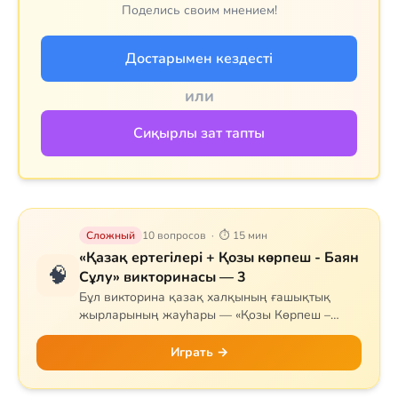
Поделись своим мнением!
Достарымен кездесті
или
Сиқырлы зат тапты
Сложный
10 вопросов · ⏱ 15 мин
«Қазақ ертегілері + Қозы көрпеш - Баян
🧠
Сұлу» викторинасы — 3
Бұл викторина қазақ халқының ғашықтық
жырларының жауһары — «Қозы Көрпеш –
Баян Сұлу» дастанына арналған. Сұрақтар
жырдың тарихын, негізгі кейіпкерлерін (Қозы,
Играть →
Баян, Қодар, Қарабай, Сарыбай), оқиғаның
дамуын және тарихи мұрасын қамтиды.