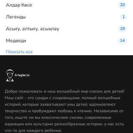
Алдар Көсе
20
Легенды
1
Асығу, аптығу, асықпау
19
Медведи
14
Показать все
Добро пожаловать в наш волшебный мир сказок для детей!
Наш сайт - это сундук с сокровищами, полный волшебных
историй, которые захватывают умы детей, вдохновляют
творчество и пробуждают любовь к чтению. Независимо от
того, ищете ли вы классические сказки, современные
вариации или культурно разнообразные истории, у нас есть
что-то для каждого ребенка.