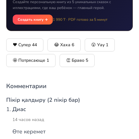
Создайте персональную книгу из 5 уникальных сказок с
иллюстрациями, где ваш ребёнок — главный герой.
Создать книгу →
1 990 ₸ · PDF готово за 5 минут
❤️ Супер
44
😂 Хаха
6
😮 Уау
1
🤩 Потрясающе
1
👏 Браво
5
Комментарии
Пікір қалдыру (2 пікір бар)
Диас
14 часов назад
Өте керемет