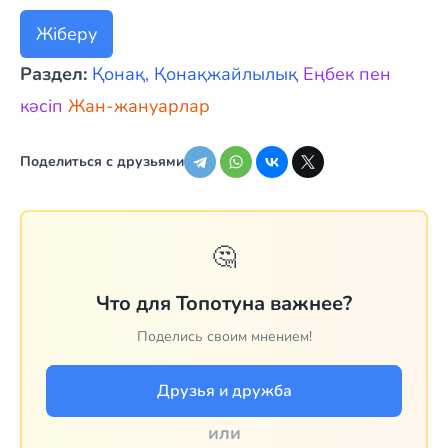
Жіберу
Раздел:
Қонақ, Қонақжайлылық
Eңбек пен
кәсіп
Жан-жануарлар
Поделиться с друзьями
🤔
Что для Топотуна важнее?
Поделись своим мнением!
Друзья и дружба
или