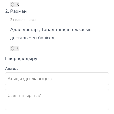
лүпіл
0
Рахман
2 недели назад
Адал достар , Тапал тапқан олжасын
достарымен бөліседі
лүпіл
0
Пікір қалдыру
Атыңыз
Жаңа пікір қалдыру