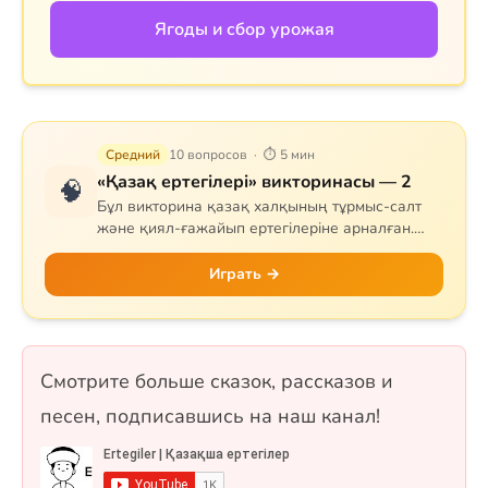
Ягоды и сбор урожая
Средний
10 вопросов · ⏱ 5 мин
«Қазақ ертегілері» викторинасы — 2
🧠
Бұл викторина қазақ халқының тұрмыс-салт
және қиял-ғажайып ертегілеріне арналған.
Сұрақтар тапқыр Тазша Бала, дана Аяз би,
шешен Жиренше, «Алтын сақа», «Күн
Играть →
астындағы Күнікей қыз» және «Ақ ниет пен
Қара ниет» ертегілерін қамтиды. 10 сұрақ, бір
таңдауды форматында.
Смотрите больше сказок, рассказов и
песен, подписавшись на наш канал!