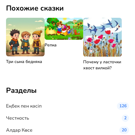
Похожие сказки
Репка
Три сына бедняка
Почему у ласточки
хвост вилкой?
Разделы
Eңбек пен кәсіп
126
Честность
2
Алдар Көсе
20