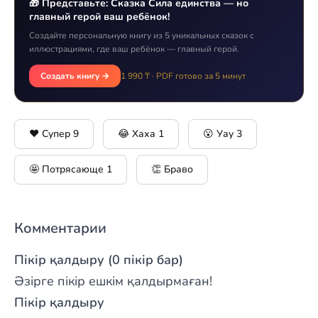
🎁 Представьте: Сказка Сила единства — но
главный герой ваш ребёнок!
Создайте персональную книгу из 5 уникальных сказок с
иллюстрациями, где ваш ребёнок — главный герой.
Создать книгу →
1 990 ₸ · PDF готово за 5 минут
❤️ Супер
9
😂 Хаха
1
😮 Уау
3
🤩 Потрясающе
1
👏 Браво
Комментарии
Пікір қалдыру (0 пікір бар)
Әзірге пікір ешкім қалдырмаған!
Пікір қалдыру