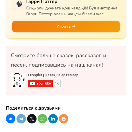
Гарри Поттер
🧠
Сиқырлы дүниеге қош келдіңіз! Бұл викторина
Гарри Поттер әлемін жақсы білетін жас
сиқыршыларға арналған. Сұрақтар Хогвартс
мектебін, квиддичті, негізгі кейіпкерлерді,
Играть →
сиқырлы заттар мен арнайы сиқырларды
қамтиды. Гриффиндор, Слизерин, Когтевран
немесе Пуффендуй — қай факультетке
жатсаңыз да, білімдеріңізді сынап көріңіз! 18
Смотрите больше сказок, рассказов и
сұрақ, бір таңдауды және рас/жалған
форматтарында.
песен, подписавшись на наш канал!
Поделиться с друзьями