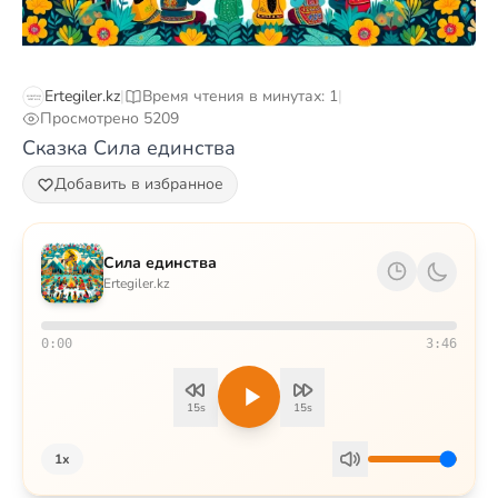
Ertegiler.kz
|
Время чтения в минутах: 1
|
Просмотрено 5209
Сказка Сила единства
Добавить в избранное
Сила единства
Ertegiler.kz
0:00
3:46
15s
15s
1x