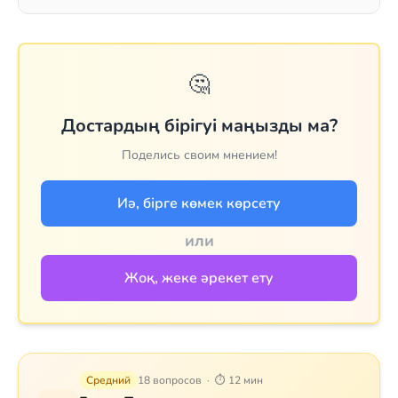
🤔
Достардың бірігуі маңызды ма?
Поделись своим мнением!
Иә, бірге көмек көрсету
или
Жоқ, жеке әрекет ету
Средний
18 вопросов · ⏱ 12 мин