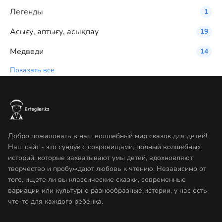
Легенды
1
Асығу, аптығу, асықпау
19
Медведи
14
Показать все
Добро пожаловать в наш волшебный мир сказок для детей!
Наш сайт - это сундук с сокровищами, полный волшебных
историй, которые захватывают умы детей, вдохновляют
творчество и пробуждают любовь к чтению. Независимо от
того, ищете ли вы классические сказки, современные
вариации или культурно разнообразные истории, у нас есть
что-то для каждого ребенка.