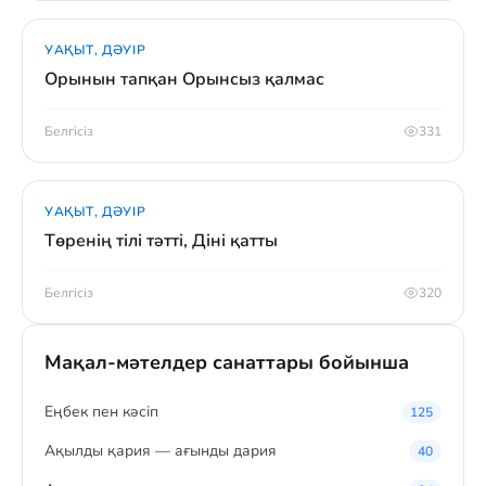
УАҚЫТ, ДӘУІР
Орынын тапқан Орынсыз қалмас
Белгісіз
331
УАҚЫТ, ДӘУІР
Төренің тілі тәтті, Діні қатты
Белгісіз
320
Мақал-мәтелдер санаттары бойынша
Eңбек пен кәсіп
125
Ақылды қария — ағынды дария
40