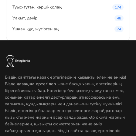
Туыс-туған, көрші-қолаң
174
Уақыт, дәуір
48
Ұшқан құс, жүгірген аң
74
Біздің сайттағы қазақ ертегілерінің қызықты әлеміне еніңіз!
Бізде
қазақша ертегілер
және басқа халық ертегілерінің
бірегей жинағы бар. Ертегілер бұл қызықты оқу ғана емес,
сонымен қатар ежелгі дәстүрлердің атмосферасына ену,
халықтың құндылықтары мен даналығын түсіну мүмкіндігі.
Біздің ертегілер балалар мен ересектерге жарайды: олар
қызықты және жарқын әсер қалдырады. Әр оқиға жарқын
бейнелермен, қызықты сюжеттермен және өмір
сабақтарымен қаныққан. Біздің сайтта қазақ ертегілерін