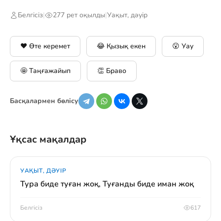
Белгісіз
|
277 рет оқылды
|
Уақыт, дәуір
❤️ Өте керемет
😂 Қызық екен
😮 Уау
🤩 Таңғажайып
👏 Браво
Басқалармен бөлісу
Ұқсас мақалдар
УАҚЫТ, ДӘУІР
Тура биде туған жоқ, Туғанды биде иман жоқ
Белгісіз
617