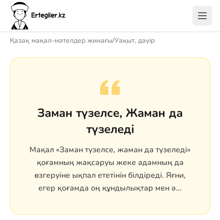
Қазақ мақал-мәтелдер жинағы
/
Уақыт, дәуір
Заман түзелсе, Жаман да
түзеледі
Мақал «Заман түзелсе, жаман да түзеледі»
қоғамның жақсаруы жеке адамның да
өзгеруіне ықпал ететінін білдіреді. Яғни,
егер қоғамда оң құндылықтар мен ә...