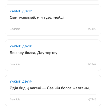
УАҚЫТ, ДӘУІР
Сын түзелмей, мін түзелмейді
Белгісіз
499
УАҚЫТ, ДӘУІР
Би екеу болса, Дау төртеу
Белгісіз
347
УАҚЫТ, ДӘУІР
Әділ бидің өлгені — Сөзінің болса жалғаны,
Белгісіз
343