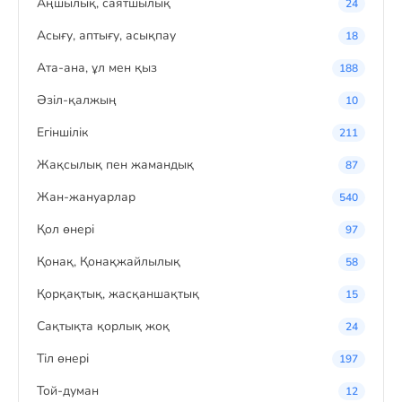
Аңшылық, саятшылық
24
Асығу, аптығу, асықпау
18
Ата-ана, ұл мен қыз
188
Әзіл-қалжың
10
Егіншілік
211
Жақсылық пен жамандық
87
Жан-жануарлар
540
Қол өнері
97
Қонақ, Қонақжайлылық
58
Қорқақтық, жасқаншақтық
15
Сақтықта қорлық жоқ
24
Тіл өнері
197
Той-думан
12