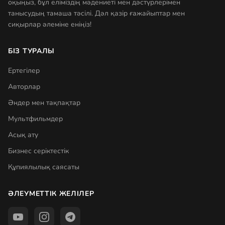
оқыңыз, бұл еліміздің мәдениеті мен дәстүрлерімен
танысудың тамаша тәсілі. Дәл қазір ғажайыптар мен
сиқырлар әлеміне еніңіз!
БІЗ ТУРАЛЫ
Ертегілер
Авторлар
Әндер мен тақпақтар
Мультфильмдер
Асық ату
Бизнес серіктестік
Құпиялылық саясаты
ӘЛЕУМЕТТІК ЖЕЛІЛЕР