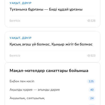
УАҚЫТ, ДӘУІР
Туғанына бұрғаны — Биді құдай ұрғаны
Белгісіз
326
УАҚЫТ, ДӘУІР
Қисық ағаш үй болмас, Қыңыр жігіт би болмас
Белгісіз
323
Мақал-мәтелдер санаттары бойынша
Eңбек пен кәсіп
125
Ақылды қария — ағынды дария
40
Аңшылық, саятшылық
24