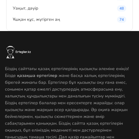
Уақыт, дәуір
48
Ұшқан құс, жүгірген аң
74
Біздің сайттағы қазақ ертегілерінің қызықты әлеміне еніңіз!
Бізде
қазақша ертегілер
және басқа халық ертегілерінің
бірегей жинағы бар. Ертегілер бұл қызықты оқу ғана емес,
сонымен қатар ежелгі дәстүрлердің атмосферасына ену,
халықтың құндылықтары мен даналығын түсіну мүмкіндігі.
Біздің ертегілер балалар мен ересектерге жарайды: олар
қызықты және жарқын әсер қалдырады. Әр оқиға жарқын
бейнелермен, қызықты сюжеттермен және өмір
сабақтарымен қаныққан. Біздің сайтта қазақ ертегілерін
оқыңыз, бұл еліміздің мәдениеті мен дәстүрлерімен
танысудың тамаша тәсілі. Дәл қазір ғажайыптар мен