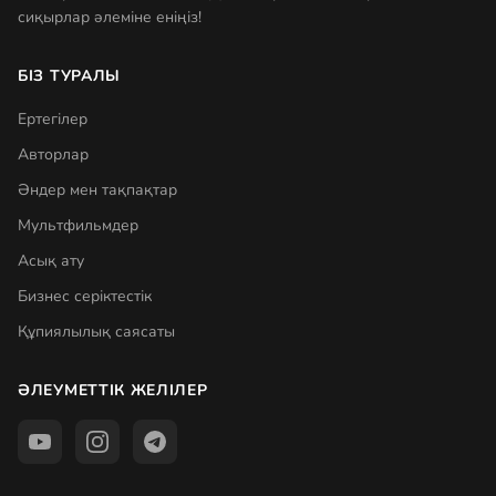
сиқырлар әлеміне еніңіз!
БІЗ ТУРАЛЫ
Ертегілер
Авторлар
Әндер мен тақпақтар
Мультфильмдер
Асық ату
Бизнес серіктестік
Құпиялылық саясаты
ӘЛЕУМЕТТІК ЖЕЛІЛЕР