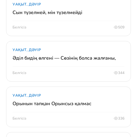
УАҚЫТ, ДӘУІР
Сын түзелмей, мін түзелмейді
Белгісіз
509
УАҚЫТ, ДӘУІР
Әділ бидің өлгені — Сөзінің болса жалғаны,
Белгісіз
344
УАҚЫТ, ДӘУІР
Орынын тапқан Орынсыз қалмас
Белгісіз
336