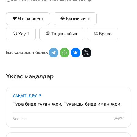
❤️ Өте керемет
😂 Қызық екен
😮 Уау
1
🤩 Таңғажайып
👏 Браво
Басқалармен бөлісу
Ұқсас мақалдар
УАҚЫТ, ДӘУІР
Тура биде туған жоқ, Туғанды биде иман жоқ
Белгісіз
629