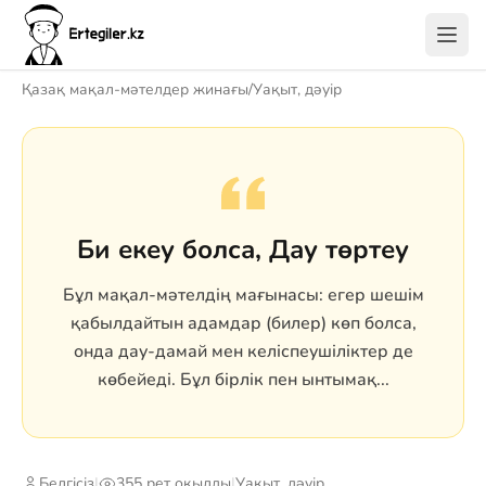
Қазақ мақал-мәтелдер жинағы
/
Уақыт, дәуір
Би екеу болса, Дау төртеу
Бұл мақал-мәтелдің мағынасы: егер шешім
қабылдайтын адамдар (билер) көп болса,
онда дау-дамай мен келіспеушіліктер де
көбейеді. Бұл бірлік пен ынтымақ...
Белгісіз
|
355 рет оқылды
|
Уақыт, дәуір