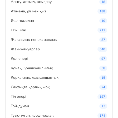
Асығу, аптығу, асықпау
18
Ата-ана, ұл мен қыз
188
Әзіл-қалжың
10
Егіншілік
211
Жақсылық пен жамандық
87
Жан-жануарлар
540
Қол өнері
97
Қонақ, Қонақжайлылық
58
Қорқақтық, жасқаншақтық
15
Сақтықта қорлық жоқ
24
Тіл өнері
197
Той-думан
12
Туыс-туған, көрші-қолаң
174