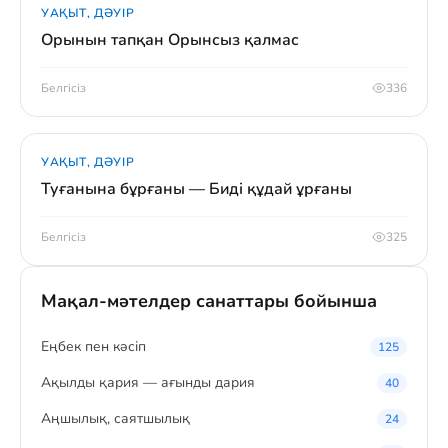
УАҚЫТ, ДӘУІР
Орынын тапқан Орынсыз қалмас
Белгісіз
336
УАҚЫТ, ДӘУІР
Туғанына бұрғаны — Биді құдай ұрғаны
Белгісіз
325
Мақал-мәтелдер санаттары бойынша
Eңбек пен кәсіп
125
Ақылды қария — ағынды дария
40
Аңшылық, саятшылық
24