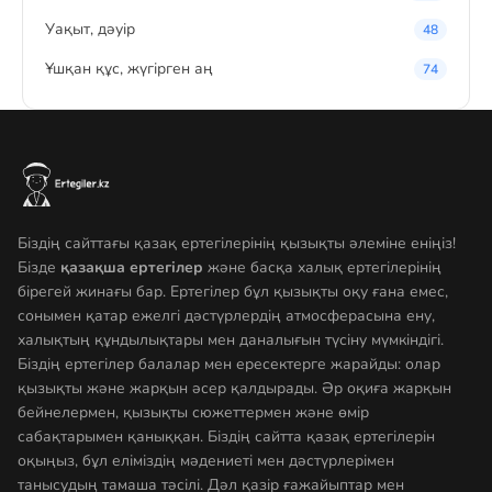
Уақыт, дәуір
48
Ұшқан құс, жүгірген аң
74
Біздің сайттағы қазақ ертегілерінің қызықты әлеміне еніңіз!
Бізде
қазақша ертегілер
және басқа халық ертегілерінің
бірегей жинағы бар. Ертегілер бұл қызықты оқу ғана емес,
сонымен қатар ежелгі дәстүрлердің атмосферасына ену,
халықтың құндылықтары мен даналығын түсіну мүмкіндігі.
Біздің ертегілер балалар мен ересектерге жарайды: олар
қызықты және жарқын әсер қалдырады. Әр оқиға жарқын
бейнелермен, қызықты сюжеттермен және өмір
сабақтарымен қаныққан. Біздің сайтта қазақ ертегілерін
оқыңыз, бұл еліміздің мәдениеті мен дәстүрлерімен
танысудың тамаша тәсілі. Дәл қазір ғажайыптар мен