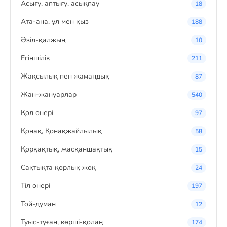
Асығу, аптығу, асықпау
18
Ата-ана, ұл мен қыз
188
Әзіл-қалжың
10
Егіншілік
211
Жақсылық пен жамандық
87
Жан-жануарлар
540
Қол өнері
97
Қонақ, Қонақжайлылық
58
Қорқақтық, жасқаншақтық
15
Сақтықта қорлық жоқ
24
Тіл өнері
197
Той-думан
12
Туыс-туған, көрші-қолаң
174