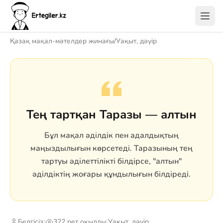
Қазақ мақал-мәтелдер жинағы
/
Уақыт, дәуір
Тең тартқан Таразы — алтын
Бұл мақал әділдік пен адалдықтың
маңыздылығын көрсетеді. Таразының тең
тартуы әділеттілікті білдірсе, "алтын"
әділдіктің жоғары құндылығын білдіреді.
Белгісіз
|
322 рет оқылды
|
Уақыт, дәуір