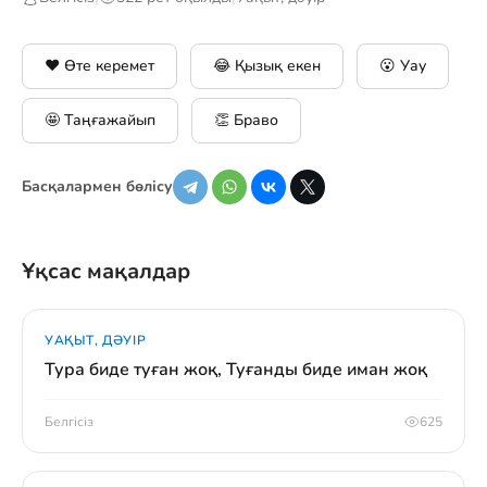
❤️ Өте керемет
😂 Қызық екен
😮 Уау
🤩 Таңғажайып
👏 Браво
Басқалармен бөлісу
Ұқсас мақалдар
УАҚЫТ, ДӘУІР
Тура биде туған жоқ, Туғанды биде иман жоқ
Белгісіз
625