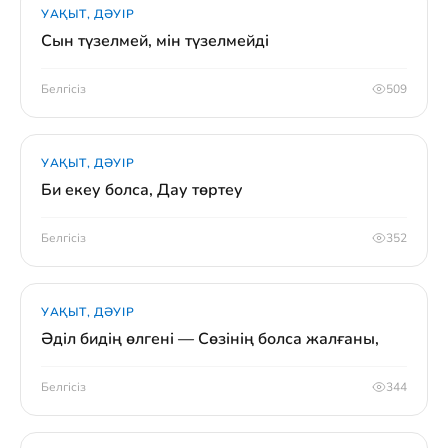
УАҚЫТ, ДӘУІР
Сын түзелмей, мін түзелмейді
Белгісіз
509
УАҚЫТ, ДӘУІР
Би екеу болса, Дау төртеу
Белгісіз
352
УАҚЫТ, ДӘУІР
Әділ бидің өлгені — Сөзінің болса жалғаны,
Белгісіз
344