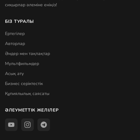
сиқырлар әлеміне еніңіз!
БІЗ ТУРАЛЫ
Ертегілер
Авторлар
Әндер мен тақпақтар
Мультфильмдер
Асық ату
Бизнес серіктестік
Құпиялылық саясаты
ӘЛЕУМЕТТІК ЖЕЛІЛЕР