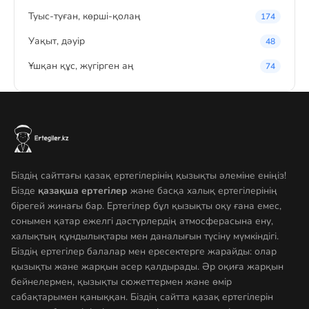
Туыс-туған, көрші-қолаң
174
Уақыт, дәуір
48
Ұшқан құс, жүгірген аң
74
Біздің сайттағы қазақ ертегілерінің қызықты әлеміне еніңіз!
Бізде
қазақша ертегілер
және басқа халық ертегілерінің
бірегей жинағы бар. Ертегілер бұл қызықты оқу ғана емес,
сонымен қатар ежелгі дәстүрлердің атмосферасына ену,
халықтың құндылықтары мен даналығын түсіну мүмкіндігі.
Біздің ертегілер балалар мен ересектерге жарайды: олар
қызықты және жарқын әсер қалдырады. Әр оқиға жарқын
бейнелермен, қызықты сюжеттермен және өмір
сабақтарымен қаныққан. Біздің сайтта қазақ ертегілерін