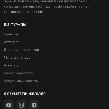
оқыңыз, бұл еліміздің мәдениеті мен дәстүрлерімен
танысудың тамаша тәсілі. Дәл қазір ғажайыптар мен
сиқырлар әлеміне еніңіз!
БІЗ ТУРАЛЫ
Ертегілер
Авторлар
Әндер мен тақпақтар
Мультфильмдер
Асық ату
Бизнес серіктестік
Құпиялылық саясаты
ӘЛЕУМЕТТІК ЖЕЛІЛЕР