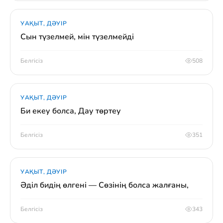
УАҚЫТ, ДӘУІР
Сын түзелмей, мін түзелмейді
Белгісіз
508
УАҚЫТ, ДӘУІР
Би екеу болса, Дау төртеу
Белгісіз
351
УАҚЫТ, ДӘУІР
Әділ бидің өлгені — Сөзінің болса жалғаны,
Белгісіз
343