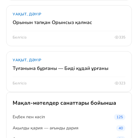
УАҚЫТ, ДӘУІР
Орынын тапқан Орынсыз қалмас
Белгісіз
335
УАҚЫТ, ДӘУІР
Туғанына бұрғаны — Биді құдай ұрғаны
Белгісіз
323
Мақал-мәтелдер санаттары бойынша
Eңбек пен кәсіп
125
Ақылды қария — ағынды дария
40