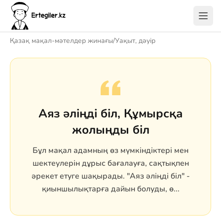
Қазақ мақал-мәтелдер жинағы
/
Уақыт, дәуір
Аяз әліңді біл, Құмырсқа
жолыңды біл
Бұл мақал адамның өз мүмкіндіктері мен
шектеулерін дұрыс бағалауға, сақтықпен
әрекет етуге шақырады. "Аяз әліңді біл" -
қиыншылықтарға дайын болуды, ө...