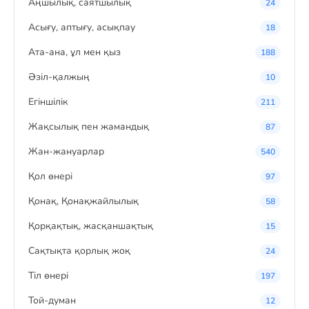
Аңшылық, саятшылық
24
Асығу, аптығу, асықпау
18
Ата-ана, ұл мен қыз
188
Әзіл-қалжың
10
Егіншілік
211
Жақсылық пен жамандық
87
Жан-жануарлар
540
Қол өнері
97
Қонақ, Қонақжайлылық
58
Қорқақтық, жасқаншақтық
15
Сақтықта қорлық жоқ
24
Тіл өнері
197
Той-думан
12