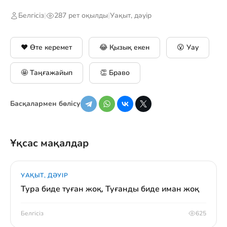
Белгісіз
|
287 рет оқылды
|
Уақыт, дәуір
❤️ Өте керемет
😂 Қызық екен
😮 Уау
🤩 Таңғажайып
👏 Браво
Басқалармен бөлісу
Ұқсас мақалдар
УАҚЫТ, ДӘУІР
Тура биде туған жоқ, Туғанды биде иман жоқ
Белгісіз
625