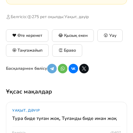
Белгісіз
|
275 рет оқылды
|
Уақыт, дәуір
❤️ Өте керемет
😂 Қызық екен
😮 Уау
🤩 Таңғажайып
👏 Браво
Басқалармен бөлісу
Ұқсас мақалдар
УАҚЫТ, ДӘУІР
Тура биде туған жоқ, Туғанды биде иман жоқ
Белгісіз
607