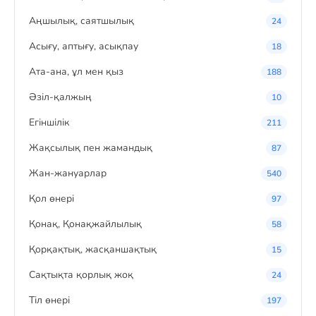
Аңшылық, саятшылық
24
Асығу, аптығу, асықпау
18
Ата-ана, ұл мен қыз
188
Әзіл-қалжың
10
Егіншілік
211
Жақсылық пен жамандық
87
Жан-жануарлар
540
Қол өнері
97
Қонақ, Қонақжайлылық
58
Қорқақтық, жасқаншақтық
15
Сақтықта қорлық жоқ
24
Тіл өнері
197