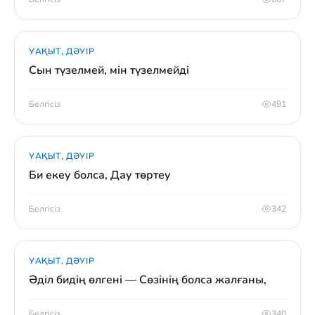
УАҚЫТ, ДӘУІР
Сын түзелмей, мін түзелмейді
Белгісіз
491
УАҚЫТ, ДӘУІР
Би екеу болса, Дау төртеу
Белгісіз
342
УАҚЫТ, ДӘУІР
Әділ бидің өлгені — Сөзінің болса жалғаны,
Белгісіз
340