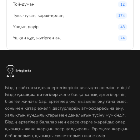
Той-думан
12
Туыс-туған, көрші-қолаң
174
Уақыт, дәуір
48
Ұшқан құс, жүгірген аң
74
Біздің сайттағы қазақ ертегілерінің қызықты әлеміне еніңіз!
Бізде
қазақша ертегілер
және басқа халық ертегілерінің
бірегей жинағы бар. Ертегілер бұл қызықты оқу ғана емес,
сонымен қатар ежелгі дәстүрлердің атмосферасына ену,
халықтың құндылықтары мен даналығын түсіну мүмкіндігі.
Біздің ертегілер балалар мен ересектерге жарайды: олар
қызықты және жарқын әсер қалдырады. Әр оқиға жарқын
бейнелермен, қызықты сюжеттермен және өмір