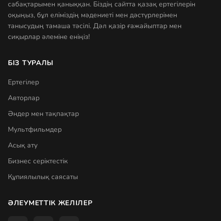
сабақтарымен қаныққан. Біздің сайтта қазақ ертегілерін
оқыңыз, бұл еліміздің мәдениеті мен дәстүрлерімен
танысудың тамаша тәсілі. Дәл қазір ғажайыптар мен
сиқырлар әлеміне еніңіз!
БІЗ ТУРАЛЫ
Ертегілер
Авторлар
Әндер мен тақпақтар
Мультфильмдер
Асық ату
Бизнес серіктестік
Құпиялылық саясаты
ӘЛЕУМЕТТІК ЖЕЛІЛЕР