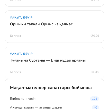
УАҚЫТ, ДӘУІР
Орынын тапқан Орынсыз қалмас
Белгісіз
326
УАҚЫТ, ДӘУІР
Туғанына бұрғаны — Биді құдай ұрғаны
Белгісіз
315
Мақал-мәтелдер санаттары бойынша
Eңбек пен кәсіп
125
Ақылды қария — ағынды дария
40