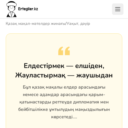
Қазақ мақал-мәтелдер жинағы
/
Уақыт, дәуір
Елдестірмек — елшіден,
Жауластырмақ — жаушыдан
Бұл қазақ мақалы елдер арасындағы
немесе адамдар арасындағы қарым-
қатынастарды реттеуде дипломатия мен
бейбітшілікке ұмтылудың маңыздылығын
көрсетеді....