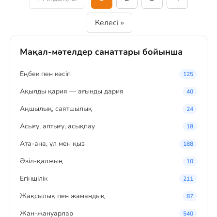
Келесі »
Мақал-мәтелдер санаттары бойынша
Eңбек пен кәсіп
125
Ақылды қария — ағынды дария
40
Аңшылық, саятшылық
24
Асығу, аптығу, асықпау
18
Ата-ана, ұл мен қыз
188
Әзіл-қалжың
10
Егіншілік
211
Жақсылық пен жамандық
87
Жан-жануарлар
540