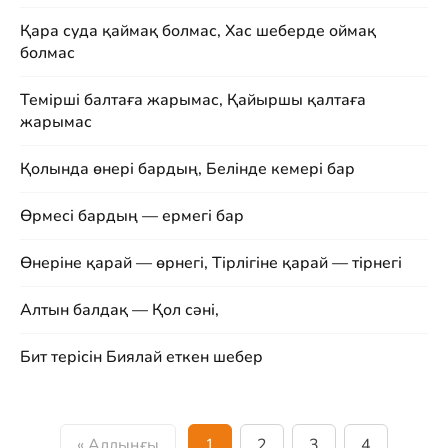
Қара суда қаймақ болмас, Хас шеберде оймақ
болмас
Темірші балтаға жарымас, Қайыршы қалтаға
жарымас
Қолында өнері бардың, Белінде кемері бар
Өрмесі бардың — ермегі бар
Өнеріне қарай — өрнегі, Тірлігіне қарай — тірнегі
Алтын балдақ — Қол сәні,
Бит терісін Биялай еткен шебер
« Алдыңғы
1
2
3
4