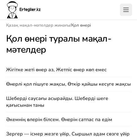
Қазақ мақал-мәтелдер жинағы
/
Қол өнері
Қол өнері туралы мақал-
мәтелдер
Жігітке жеті өнер аз, Жетпіс өнер көп емес
Өнерлі қол пішуге жақсы, Өткір қайшы кесуге жақсы
Шеберді саусағы асырайды. Шеберді шеге
қағысынан таны
Әкемнің өлерін білсем. Өнерін сатпас па едім
Зергер — ісмер жезге үйір, Сыршыл адам сөзге үйір