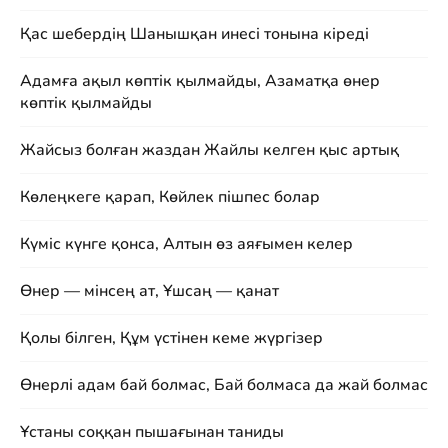
Қас шебердің Шанышқан инесі тонына кіреді
Адамға ақыл көптік қылмайды, Азаматқа өнер
көптік қылмайды
Жайсыз болған жаздан Жайлы келген қыс артық
Көлеңкеге қарап, Көйлек пішпес болар
Күміс күнге қонса, Алтын өз аяғымен келер
Өнер — мінсең ат, Ұшсаң — қанат
Қолы білген, Құм үстінен кеме жүргізер
Өнерлі адам бай болмас, Бай болмаса да жай болмас
Ұстаны соққан пышағынан таниды