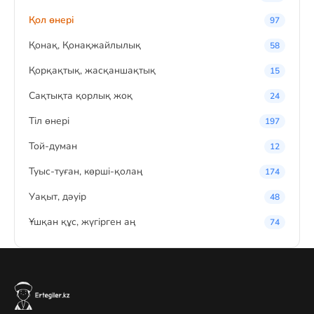
Қол өнері
97
Қонақ, Қонақжайлылық
58
Қорқақтық, жасқаншақтық
15
Сақтықта қорлық жоқ
24
Тіл өнері
197
Той-думан
12
Туыс-туған, көрші-қолаң
174
Уақыт, дәуір
48
Ұшқан құс, жүгірген аң
74