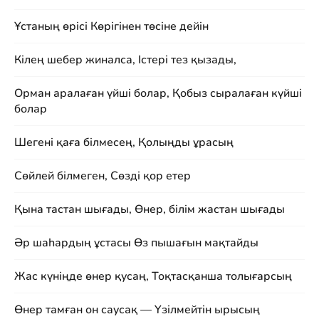
Ұстаның өрісі Көрігінен төсіне дейін
Кілең шебер жиналса, Істері тез қызады,
Орман аралаған үйші болар, Қобыз сыралаған күйші
болар
Шегені қаға білмесең, Қолыңды ұрасың
Сөйлей білмеген, Сөзді қор етер
Қына тастан шығады, Өнер, білім жастан шығады
Әр шаһардың ұстасы Өз пышағын мақтайды
Жас күніңде өнер қусаң, Тоқтасқанша толығарсың
Өнер тамған он саусақ — Үзілмейтін ырысың