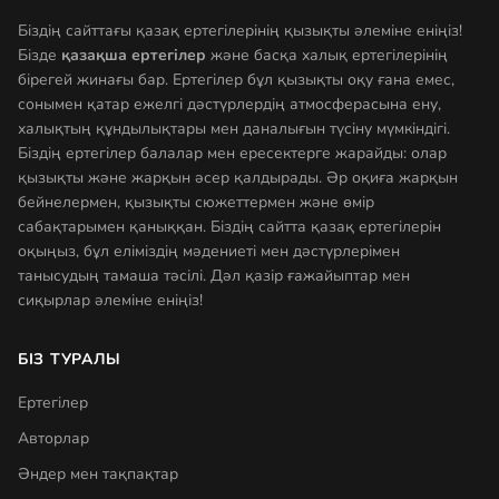
Біздің сайттағы қазақ ертегілерінің қызықты әлеміне еніңіз!
Бізде
қазақша ертегілер
және басқа халық ертегілерінің
бірегей жинағы бар. Ертегілер бұл қызықты оқу ғана емес,
сонымен қатар ежелгі дәстүрлердің атмосферасына ену,
халықтың құндылықтары мен даналығын түсіну мүмкіндігі.
Біздің ертегілер балалар мен ересектерге жарайды: олар
қызықты және жарқын әсер қалдырады. Әр оқиға жарқын
бейнелермен, қызықты сюжеттермен және өмір
сабақтарымен қаныққан. Біздің сайтта қазақ ертегілерін
оқыңыз, бұл еліміздің мәдениеті мен дәстүрлерімен
танысудың тамаша тәсілі. Дәл қазір ғажайыптар мен
сиқырлар әлеміне еніңіз!
БІЗ ТУРАЛЫ
Ертегілер
Авторлар
Әндер мен тақпақтар