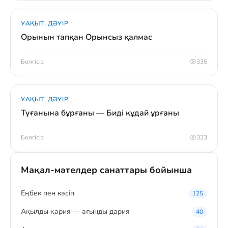
УАҚЫТ, ДӘУІР
Орынын тапқан Орынсыз қалмас
Белгісіз
335
УАҚЫТ, ДӘУІР
Туғанына бұрғаны — Биді құдай ұрғаны
Белгісіз
323
Мақал-мәтелдер санаттары бойынша
Eңбек пен кәсіп
125
Ақылды қария — ағынды дария
40