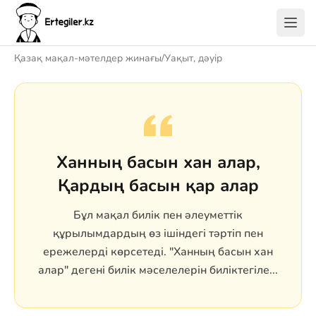
Қазақ мақал-мәтелдер жинағы
/
Уақыт, дәуір
Ханның басын хан алар,
Қардың басын қар алар
Бұл мақал билік пен әлеуметтік
құрылымдардың өз ішіндегі тәртіп пен
ережелерді көрсетеді. "Ханның басын хан
алар" дегені билік мәселелерін биліктегіле...