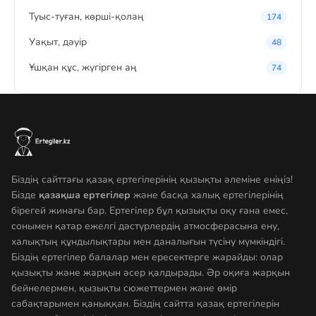
Туыс-туған, көрші-қолаң
174
Уақыт, дәуір
48
Ұшқан құс, жүгірген аң
74
Біздің сайттағы қазақ ертегілерінің қызықты әлеміне еніңіз!
Бізде
қазақша ертегілер
және басқа халық ертегілерінің
бірегей жинағы бар. Ертегілер бұл қызықты оқу ғана емес,
сонымен қатар ежелгі дәстүрлердің атмосферасына ену,
халықтың құндылықтары мен даналығын түсіну мүмкіндігі.
Біздің ертегілер балалар мен ересектерге жарайды: олар
қызықты және жарқын әсер қалдырады. Әр оқиға жарқын
бейнелермен, қызықты сюжеттермен және өмір
сабақтарымен қаныққан. Біздің сайтта қазақ ертегілерін