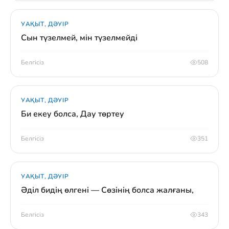
УАҚЫТ, ДӘУІР
Сын түзелмей, мін түзелмейді
Белгісіз
508
УАҚЫТ, ДӘУІР
Би екеу болса, Дау төртеу
Белгісіз
351
УАҚЫТ, ДӘУІР
Әділ бидің өлгені — Сөзінің болса жалғаны,
Белгісіз
343