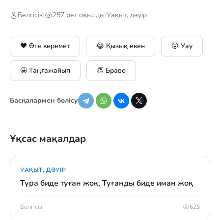
Белгісіз
|
257 рет оқылды
|
Уақыт, дәуір
❤️ Өте керемет
😂 Қызық екен
😮 Уау
🤩 Таңғажайып
👏 Браво
Басқалармен бөлісу
Ұқсас мақалдар
УАҚЫТ, ДӘУІР
Тура биде туған жоқ, Туғанды биде иман жоқ
Белгісіз
625