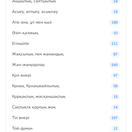
Аңшылық, саятшылық
24
Асығу, аптығу, асықпау
18
Ата-ана, ұл мен қыз
188
Әзіл-қалжың
10
Егіншілік
211
Жақсылық пен жамандық
87
Жан-жануарлар
540
Қол өнері
97
Қонақ, Қонақжайлылық
58
Қорқақтық, жасқаншақтық
15
Сақтықта қорлық жоқ
24
Тіл өнері
197
Той-думан
12