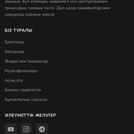
оқыңыз, бұл еліміздің мәдениеті мен дәстүрлерімен
танысудың тамаша тәсілі. Дәл қазір ғажайыптар мен
сиқырлар әлеміне еніңіз!
БІЗ ТУРАЛЫ
Ертегілер
Авторлар
Әндер мен тақпақтар
Мультфильмдер
Асық ату
Бизнес серіктестік
Құпиялылық саясаты
ӘЛЕУМЕТТІК ЖЕЛІЛЕР